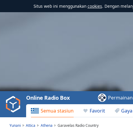
Situs web ini menggunakan
cookies
. Dengan melanj
Video
Player
is
loading.
Play
Video
Online Radio Box
Permainan
Play
Skip
Semua stasiun
Favorit
Gaya
Backward
Skip
Forward
Yunani
Attica
Athena
Garavelas Radio Country
Mute