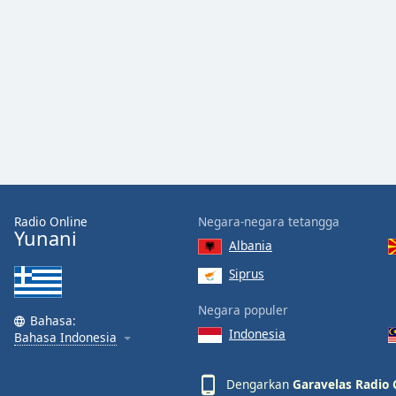
Audio
Track
Picture-
in-
Picture
Fullscreen
This
is
a
modal
window.
Radio Online
Negara-negara tetangga
Yunani
Beginning
Albania
of
Siprus
dialog
window.
Negara populer
Escape
Bahasa:
Indonesia
will
Bahasa Indonesia
cancel
and
Dengarkan
Garavelas Radio 
close