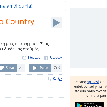
maian di dunia!
o Country
κή μου, η ψυχή μου... Ένας
 Ο δικός μας σταθμός
Situs web
Sukai
20
Putar
0
Kontak
Pasang
aplikasi
Onli
untuk ponsel pintar
stasiun radio favori
– di mana pun