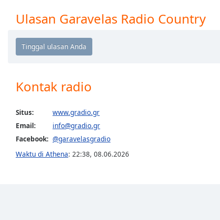
Chapters
Ulasan Garavelas Radio Country
Chapters
Descriptions
descriptions
off
,
selected
Kontak radio
Subtitles
Situs:
www.gradio.gr
subtitles
Email:
info@gradio.gr
settings
,
Facebook:
@garavelasgradio
opens
subtitles
Waktu di Athena
:
22:38
,
08.06.2026
settings
dialog
subtitles
off
,
selected