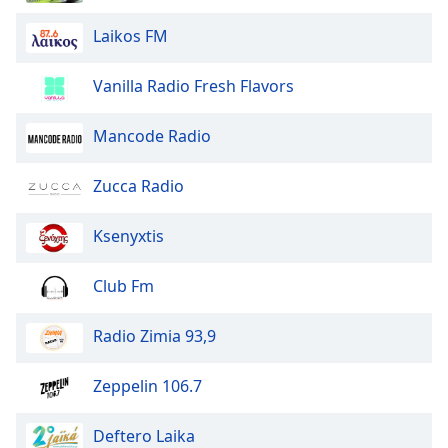
Opacity
Laikos FM
Caption
Vanilla Radio Fresh Flavors
Area
Background
Mancode Radio
Color
Zucca Radio
Opacity
Ksenyxtis
Font
Club Fm
Size
Radio Zimia 93,9
Text
Edge
Zeppelin 106.7
Style
Deftero Laika
Font