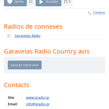
Time
-
J’aime
20
Écouter
0
-:-
Contacts
1x
Playback
Radios de connexes
Rate
Garavelas Radio
Chapters
Chapters
Garavelas Radio Country avis
Descriptions
descriptions
off
,
selected
Contacts
Subtitles
subtitles
Site:
www.gradio.gr
settings
,
Email:
info@gradio.gr
opens