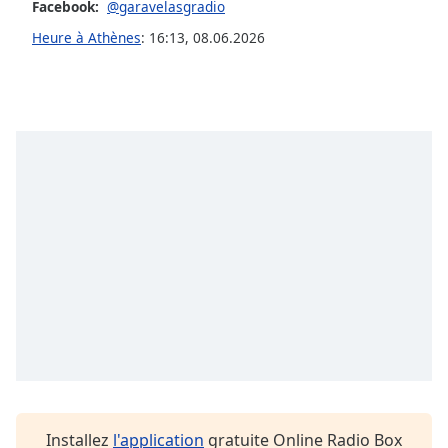
subtitles
Facebook:
@garavelasgradio
settings
Heure à Athènes
:
16:13
,
08.06.2026
dialog
subtitles
off
,
selected
Audio
Track
Picture-
in-
Picture
Fullscreen
This
is
a
modal
window.
Beginning
of
Installez
l'application
gratuite Online Radio Box