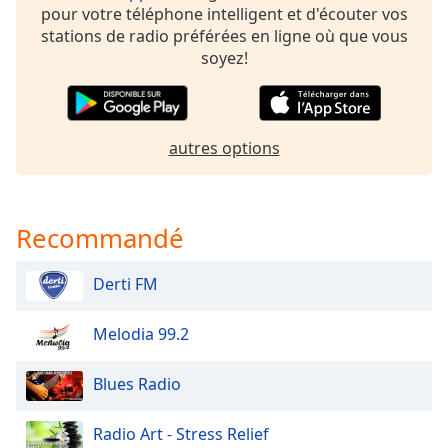
dialog
pour votre téléphone intelligent et d'écouter vos
window.
stations de radio préférées en ligne où que vous
Escape
soyez!
will
cancel
and
close
autres options
the
window.
Recommandé
Text
Color
Derti FM
Opacity
Melodia 99.2
Text
Blues Radio
Background
Color
Radio Art - Stress Relief