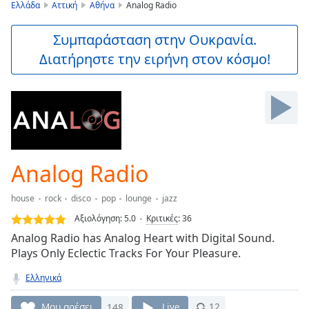
is
Ελλάδα
Αττική
Αθήνα
Analog Radio
loading.
Play
Συμπαράσταση στην Ουκρανία.
Video
Διατήρηστε την ειρήνη στον κόσμο!
Play
Skip
Backward
Skip
Forward
Mute
Current
Time
0:00
Analog Radio
/
Duration
-:-
house
rock
disco
pop
lounge
jazz
Loaded
:
0.00%
Αξιολόγηση:
5.0
Κριτικές
:
36
Stream
Αnalog Radio has Analog Heart with Digital Sound.
Type
LIVE
Plays Only Eclectic Tracks For Your Pleasure.
Seek to
live,
Ελληνικά
currently
behind
Μου αρέσει
148
Live
12
live
LIVE