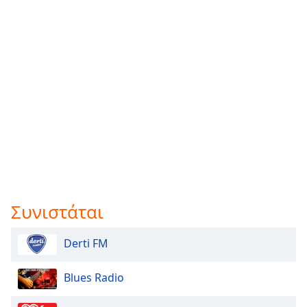
Συνιστάται
Derti FM
Blues Radio