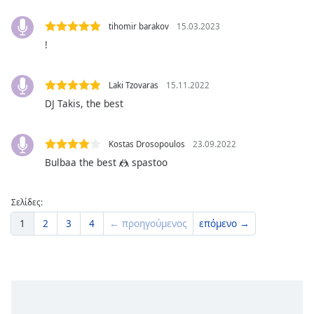
Font
tihomir barakov
15.03.2023
Family
!
Reset
Laki Tzovaras
15.11.2022
Done
DJ Takis, the best
Close
Modal
Dialog
Kostas Drosopoulos
23.09.2022
End
Bulbaa the best 🤼 spastoo
of
dialog
window.
Σελίδες:
1
2
3
4
← προηγούμενος
επόμενο →