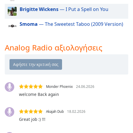
Beginning
of
Brigitte Wickens
— I Put a Spell on You
dialog
window.
Smoma
— The Sweetest Taboo (2009 Version)
Escape
will
cancel
Analog Radio αξιολογήσεις
and
close
the
window.
Text
Color
Monder Phoenix
24.06.2026
welcome Back again
Opacity
Akajah Dub
18.02.2026
Great job :) !!!
Text
Background