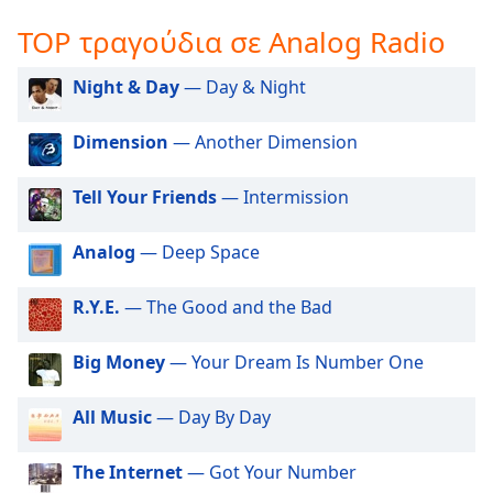
opens
TOP τραγούδια σε Analog Radio
subtitles
settings
Night & Day
— Day & Night
dialog
subtitles
off
,
Dimension
— Another Dimension
selected
Tell Your Friends
— Intermission
Audio
Track
Analog
— Deep Space
Picture-
in-
Picture
R.Y.E.
— The Good and the Bad
Fullscreen
This
Big Money
— Your Dream Is Number One
is
a
All Music
— Day By Day
modal
window.
The Internet
— Got Your Number