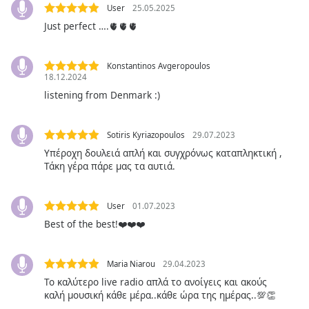
Color
User
25.05.2025
Just perfect ….🫀🫀🫀
Opacity
Konstantinos Avgeropoulos
18.12.2024
Caption
listening from Denmark :)
Area
Background
Color
Sotiris Kyriazopoulos
29.07.2023
Υπέροχη δουλειά απλή και συγχρόνως καταπληκτική ,
Τάκη γέρα πάρε μας τα αυτιά.
Opacity
Font
User
01.07.2023
Size
Best of the best!❤️❤️❤️
Text
Maria Niarou
29.04.2023
Edge
Το καλύτερο live radio απλά το ανοίγεις και ακούς
Style
καλή μουσική κάθε μέρα..κάθε ώρα της ημέρας..💯👏