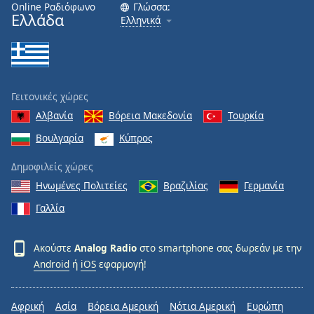
Online Ραδιόφωνο
Γλώσσα:
Ελλάδα
Ελληνικά
Γειτονικές χώρες
Αλβανία
Βόρεια Μακεδονία
Τουρκία
Βουλγαρία
Κύπρος
Δημοφιλείς χώρες
Ηνωμένες Πολιτείες
Βραζιλίας
Γερμανία
Γαλλία
Ακούστε
Analog Radio
στο smartphone σας δωρεάν με την
Android
ή
iOS
εφαρμογή!
Αφρική
Ασία
Βόρεια Αμερική
Νότια Αμερική
Ευρώπη