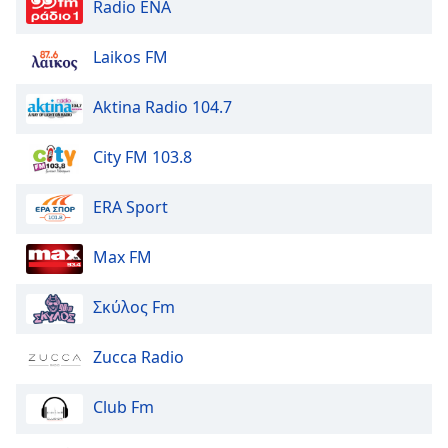
Radio ENA
Laikos FM
Aktina Radio 104.7
City FM 103.8
ERA Sport
Max FM
Σκύλος Fm
Zucca Radio
Club Fm