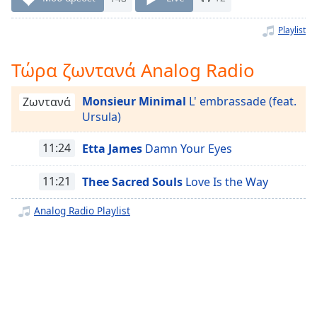
Remaining
Time
-
Playlist
-:-
Τώρα ζωντανά Analog Radio
1x
Playback
Monsieur Minimal
L' embrassade (feat.
Ζωντανά
Rate
Ursula)
Chapters
11:24
Etta James
Damn Your Eyes
Chapters
11:21
Thee Sacred Souls
Love Is the Way
Descriptions
Analog Radio Playlist
descriptions
off
,
selected
Subtitles
subtitles
settings
,