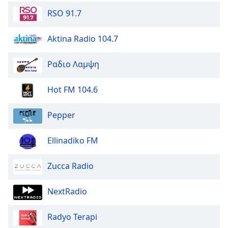
RSO 91.7
Aktina Radio 104.7
Ραδιο Λαμψη
Hot FM 104.6
Pepper
Ellinadiko FM
Zucca Radio
NextRadio
Radyo Terapi