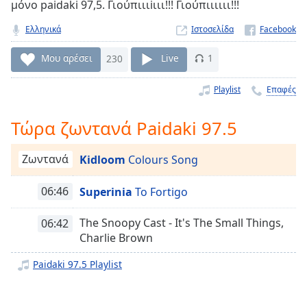
μόνο paidaki 97,5. Γιούπιιιiιιι!!! Γιούπιιιιιι!!!
Remaining
Time
-
Ελληνικά
Ιστοσελίδα
-:-
Μου αρέσει
230
Live
1
1x
Playlist
Επαφές
Playback
Rate
Τώρα ζωντανά Paidaki 97.5
Chapters
Chapters
Ζωντανά
Kidloom
Colours Song
Descriptions
06:46
Superinia
To Fortigo
descriptions
off
,
The Snoopy Cast - It's The Small Things,
06:42
selected
Charlie Brown
Subtitles
Paidaki 97.5 Playlist
subtitles
settings
,