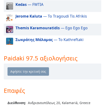
Beginning
Kedas
— FWTIA
of
dialog
window.
Jerome Kaluta
— To Tragoudi Tis Afrikis
Escape
will
Themis Karamouratidis
— Ego Ego Ego
cancel
and
Σωκράτης Μάλαμας
— To Kathreftaki
close
the
window.
Paidaki 97.5 αξιολογήσεις
Text
Color
Opacity
Επαφές
Text
Background
Διεύθυνση:
Ανδριανουπόλεως 20, Kalamariá, Greece