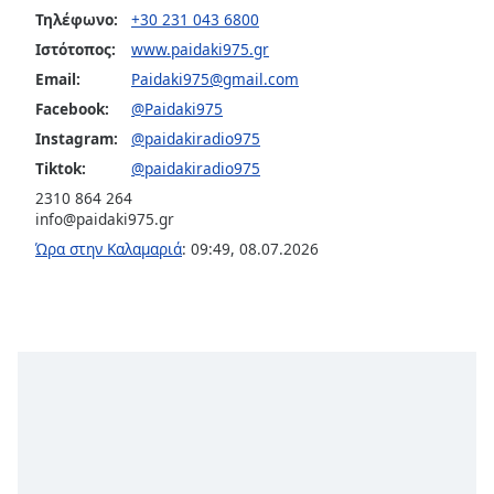
Color
Τηλέφωνο:
+30 231 043 6800
Ιστότοπος:
www.paidaki975.gr
Opacity
Email:
Paidaki975@gmail.com
Facebook:
@Paidaki975
Caption
Instagram:
@paidakiradio975
Area
Tiktok:
@paidakiradio975
Background
2310 864 264
Color
info@paidaki975.gr
Ώρα στην Καλαμαριά
:
09:49
,
08.07.2026
Opacity
Font
Size
Text
Edge
Style