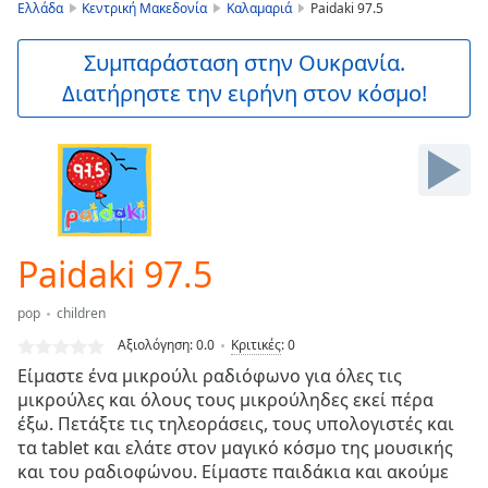
is
Ελλάδα
Κεντρική Μακεδονία
Καλαμαριά
Paidaki 97.5
loading.
Play
Συμπαράσταση στην Ουκρανία.
Video
Διατήρηστε την ειρήνη στον κόσμο!
Play
Skip
Backward
Skip
Forward
Mute
Current
Time
0:00
Paidaki 97.5
/
Duration
-:-
pop
children
Loaded
:
0.00%
Αξιολόγηση:
0.0
Κριτικές
:
0
Stream
Είμαστε ένα μικρούλι ραδιόφωνο για όλες τις
Type
LIVE
μικρούλες και όλους τους μικρούληδες εκεί πέρα
Seek to
έξω. Πετάξτε τις τηλεοράσεις, τους υπολογιστές και
live,
τα tablet και ελάτε στον μαγικό κόσμο της μουσικής
currently
και του ραδιοφώνου. Είμαστε παιδάκια και ακούμε
behind
live
LIVE