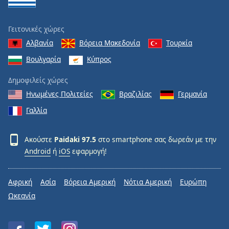
Γειτονικές χώρες
Αλβανία
Βόρεια Μακεδονία
Τουρκία
Βουλγαρία
Κύπρος
Δημοφιλείς χώρες
Ηνωμένες Πολιτείες
Βραζιλίας
Γερμανία
Γαλλία
Ακούστε
Paidaki 97.5
στο smartphone σας δωρεάν με την
Android
ή
iOS
εφαρμογή!
Αφρική
Ασία
Βόρεια Αμερική
Νότια Αμερική
Ευρώπη
Ωκεανία