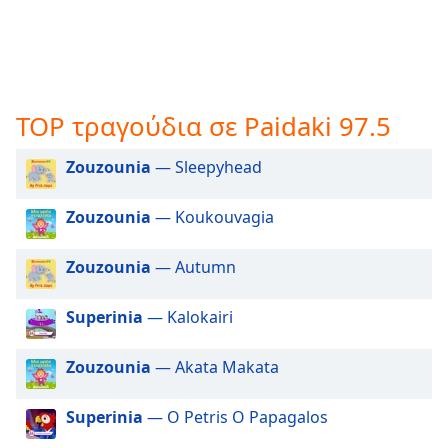
opens
subtitles
settings
dialog
subtitles
TOP τραγούδια σε Paidaki 97.5
off
,
selected
Zouzounia
— Sleepyhead
Audio
Track
Zouzounia
— Koukouvagia
Picture-
in-
Zouzounia
— Autumn
Picture
Fullscreen
This
Superinia
— Kalokairi
is
a
Zouzounia
— Akata Makata
modal
window.
Superinia
— O Petris O Papagalos