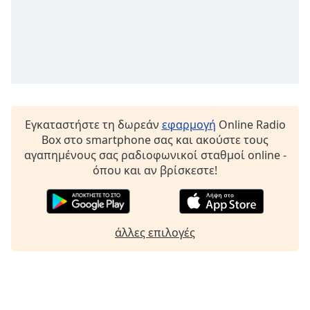
Font
Family
Reset
Done
Close
Εγκαταστήστε τη δωρεάν
εφαρμογή
Online Radio
Modal
Dialog
Box στο smartphone σας και ακούστε τους
End
αγαπημένους σας ραδιοφωνικοί σταθμοί online -
of
όπου και αν βρίσκεστε!
dialog
window.
άλλες επιλογές