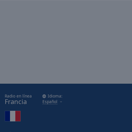
Done
Close
Modal
Dialog
End
of
dialog
window.
Radio en línea
Idioma:
Francia
Español