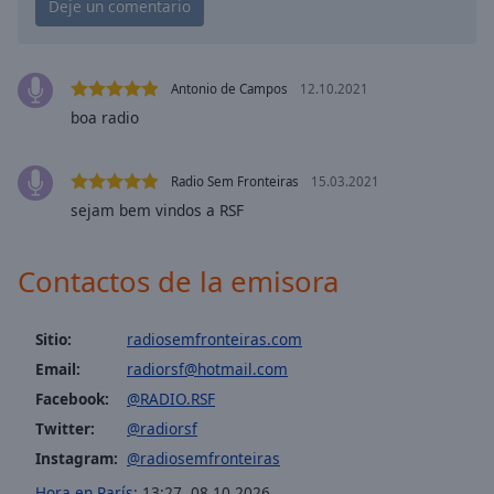
Playback
Rate
Chapters
Antonio de Campos
12.10.2021
Chapters
boa radio
Descriptions
Radio Sem Fronteiras
15.03.2021
descriptions
off
,
sejam bem vindos a RSF
selected
Contactos de la emisora
Subtitles
subtitles
Sitio:
radiosemfronteiras.com
settings
,
opens
Email:
radiorsf@hotmail.com
subtitles
Facebook:
@RADIO.RSF
settings
Twitter:
@radiorsf
dialog
Instagram:
@radiosemfronteiras
subtitles
off
,
Hora en París
:
13:27
,
08.10.2026