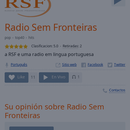
Skip
Forward
Mute
Current
Radio Sem Fronteiras
Time
0:00
/
pop
top40
hits
Duration
-:-
Clasificacion:
5.0
Retiradas
:
2
Loaded
:
a RSF e uma radio em lingua portuguesa
0.00%
Stream
Português
Sitio web
Type
LIVE
Seek to
Like
11
En Vivo
1
live,
currently
behind
Contactos
live
LIVE
Remaining
Time
-
Su opinión sobre Radio Sem
-:-
Fronteiras
1x