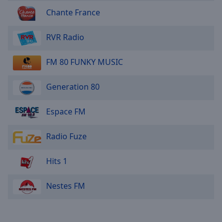
Area
Chante France
Background
Color
RVR Radio
Opacity
FM 80 FUNKY MUSIC
Font
Generation 80
Size
Espace FM
Text
Edge
Radio Fuze
Style
Hits 1
Font
Family
Nestes FM
Reset