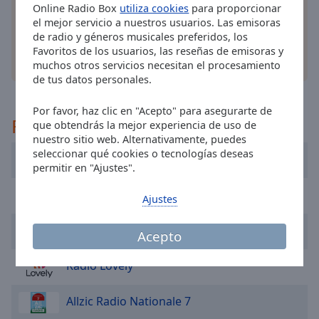
cancel
Online Radio Box
utiliza cookies
para proporcionar
and
el mejor servicio a nuestros usuarios. Las emisoras
close
de radio y géneros musicales preferidos, los
the
Favoritos de los usuarios, las reseñas de emisoras y
otras opciones
window.
muchos otros servicios necesitan el procesamiento
de tus datos personales.
Text
Por favor, haz clic en "Acepto" para asegurarte de
Color
Recomendado
que obtendrás la mejor experiencia de uso de
nuestro sitio web. Alternativamente, puedes
seleccionar qué cookies o tecnologías deseas
Opacity
FIP Radio
permitir en "Ajustes".
Nostalgie
Text
Ajustes
Background
Color
NRJ
Acepto
Radio Lovely
Opacity
Allzic Radio Nationale 7
Caption