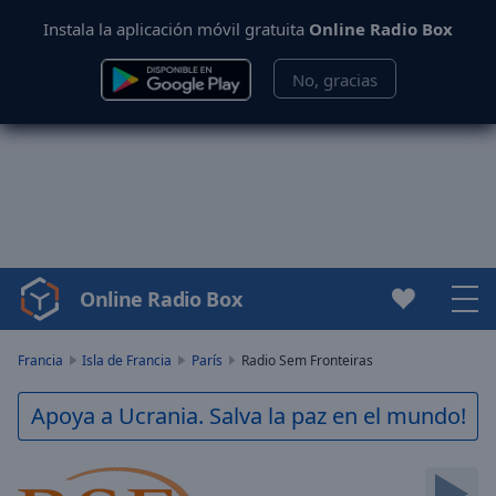
Instala la aplicación móvil gratuita
Online Radio Box
No, gracias
Online Radio Box
Video
Player
is
Francia
Isla de Francia
París
Radio Sem Fronteiras
loading.
Play
Apoya a Ucrania. Salva la paz en el mundo!
Video
Play
Skip
Backward