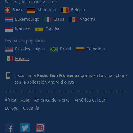
Países y territorios vecinos
Suiza
Alemania
Bélgica
Luxemburgo
Italia
Andorra
Mónaco
España
Los países populares
Estados Unidos
Brasil
Colombia
México
¡Escucha la
Radio Sem Fronteiras
gratis en tu smartphone
con la aplicación
Android
o
iOS
!
África
Asia
América del Norte
América del Sur
Europa
Oceanía