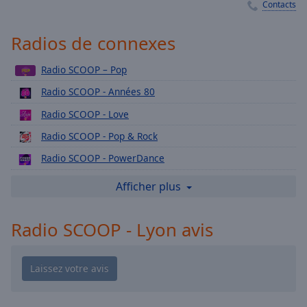
Playback
Contacts
Rate
Radios de connexes
Chapters
Chapters
Radio SCOOP – Pop
Descriptions
Radio SCOOP - Années 80
Radio SCOOP - Love
descriptions
off
,
Radio SCOOP - Pop & Rock
selected
Radio SCOOP - PowerDance
Subtitles
Radio SCOOP - Ciné
Afficher plus
subtitles
Radio SCOOP - Playlist
settings
,
Radio SCOOP - Lyon avis
Radio SCOOP - Disco Funk
opens
subtitles
Radio SCOOP - Années 2020
settings
Radio SCOOP - Années 90
dialog
subtitles
Radio SCOOP - Run & Sport
off
,