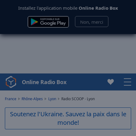
Installez l'application mobile
Online Radio Box
Non, merci
Online Radio Box
Video
Player
is
France
Rhône-Alpes
Lyon
Radio SCOOP - Lyon
loading.
Play
Soutenez l'Ukraine. Sauvez la paix dans le
Video
monde!
Play
Skip
Backward