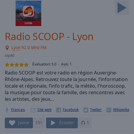
Skip
Forward
Mute
Current
Time
0:00
Radio SCOOP - Lyon
/
Duration
-:-
Lyon
92.0 MHz FM
Loaded
:
0.00%
top40
Stream
Évaluation:
5.0
Avis
:
1
Type
LIVE
Radio SCOOP est votre radio en région Auvergne-
Seek to
Rhône-Alpes. Retrouvez toute la journée, l’information
live,
locale et régionale, l’info trafic, la météo, l'horoscoop,
currently
behind
la musique pour toute la famille, des rencontres avec
live
LIVE
les artistes, des jeux...
Remaining
Time
-
Français
Site web
-:-
J’aime
151
Écouter
1
1x