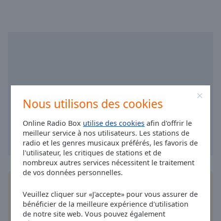
cancel
and
close
the
window.
Text
Color
Nous utilisons des cookies
Opacity
Online Radio Box
utilise des cookies
afin d'offrir le
meilleur service à nos utilisateurs. Les stations de
Text
radio et les genres musicaux préférés, les favoris de
Background
l'utilisateur, les critiques de stations et de
Color
nombreux autres services nécessitent le traitement
de vos données personnelles.
Installez
l'application
gratuite Online Radio Box
Opacity
Veuillez cliquer sur «J'accepte» pour vous assurer de
pour votre téléphone intelligent et d'écouter vos
bénéficier de la meilleure expérience d'utilisation
stations de radio préférées en ligne où que vous
de notre site web. Vous pouvez également
Caption
soyez!