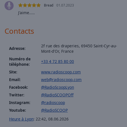
Radio SCOOP - Latino
selected
Bread
01.07.2023
Radio SCOOP - Années 2010
J'aime.....
Audio
Radio SCOOP - kids
Track
Contacts
Radio SCOOP - Les terrasses
Picture-
in-
Radio SCOOP - 100% Français
Picture
2f rue des draperies, 69450 Saint-Cyr-au-
Fullscreen
Adresse:
Radio SCOOP - Girl Power
Mont-d'Or, France
This
Radio SCOOP - Rap
is
Numéro de
+33 4 72 85 80 00
téléphone:
a
Radio SCOOP - Jazz
modal
Site:
www.radioscoop.com
Radio SCOOP - Happy
window.
Email:
web@radioscoop.com
Radio SCOOP - Kitsch
Facebook:
@RadioScoopLyon
Beginning
Radio SCOOP - Remix
Twitter:
@RadioSCOOPOff
of
Instagram:
@radioscoop
dialog
Radio SCOOP - Noël
window.
Youtube:
@RadioSCOOP
Radio SCOOP - JL Bourg
Escape
Heure à Lyon
:
22:42
,
08.06.2026
will