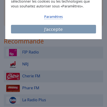
sélectionner les cookies ou les technologies que
Area
vous souhaitez autoriser sous «Paramètres».
Background
Color
Paramètres
autres options
Opacity
J'accepte
Recommandé
Font
Size
FIP Radio
Text
NRJ
Edge
Style
Cherie FM
Font
Phare FM
Family
La Radio Plus
Reset