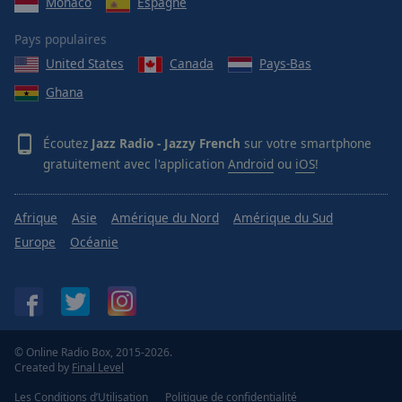
Monaco
Espagne
Pays populaires
United States
Canada
Pays-Bas
Ghana
Écoutez
Jazz Radio - Jazzy French
sur votre smartphone
gratuitement avec l'application
Android
ou
iOS
!
Afrique
Asie
Amérique du Nord
Amérique du Sud
Europe
Océanie
© Online Radio Box, 2015-2026.
Created by
Final Level
Les Conditions d’Utilisation
Politique de confidentialité