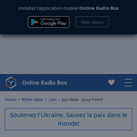
Installez l'application mobile
Online Radio Box
Non, merci
Online Radio Box
Video
Player
is
France
Rhône-Alpes
Lyon
Jazz Radio - Jazzy French
loading.
Play
Soutenez l'Ukraine. Sauvez la paix dans le
Video
monde!
Play
Skip
Backward