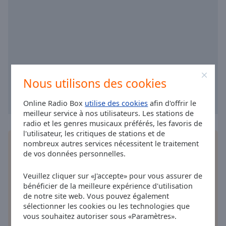
cancel
Jazz Radio - Ladies & Crooners
and
Jazz Radio - Blues
close
the
Jazz Radio - New Orleans
window.
Jazz Radio - Nouveautés Soul
Text
Jazz Radio - Sunset
Color
Nous utilisons des cookies
Jazz Radio- Zen Attitude
Jazz Radio - Sly Johnson
Online Radio Box
utilise des cookies
afin d'offrir le
Opacity
meilleur service à nos utilisateurs. Les stations de
Jazz Radio - Valentine's Day
radio et les genres musicaux préférés, les favoris de
l'utilisateur, les critiques de stations et de
Jazz Radio - Jazz Fusion
Text
Installez
l'application
gratuite Online Radio Box
nombreux autres services nécessitent le traitement
Background
Jazz Radio - Afro Jazz
de vos données personnelles.
pour votre téléphone intelligent et d'écouter vos
Color
stations de radio préférées en ligne où que vous
Jazz Radio - Crooner
Veuillez cliquer sur «J'accepte» pour vous assurer de
soyez!
bénéficier de la meilleure expérience d'utilisation
Opacity
de notre site web. Vous pouvez également
sélectionner les cookies ou les technologies que
vous souhaitez autoriser sous «Paramètres».
Caption
autres options