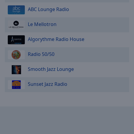
Done
ABC Lounge Radio
Close
Modal
Dialog
Le Mellotron
End
of
dialog
Algorythme Radio House
window.
Radio 50/50
Smooth Jazz Lounge
Sunset Jazz Radio