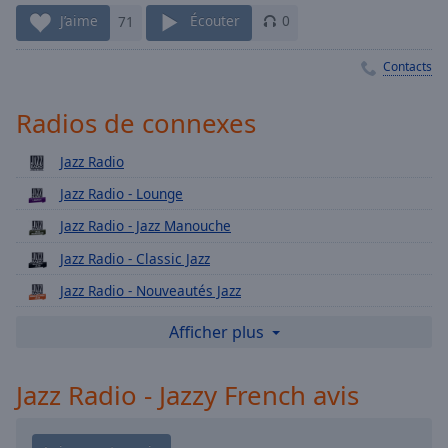
Playback
Rate
J’aime
71
Écouter
0
Chapters
Contacts
Chapters
Radios de connexes
Descriptions
Jazz Radio
descriptions
off
,
Jazz Radio - Lounge
selected
Jazz Radio - Jazz Manouche
Subtitles
Jazz Radio - Classic Jazz
subtitles
Jazz Radio - Nouveautés Jazz
settings
,
Jazz Radio - Saxo
Afficher plus
opens
subtitles
Jazz Radio - Groove
settings
Jazz Radio - Jazzy French avis
Jazz Radio - Electro Swing
dialog
Jazz Radio - Funk
subtitles
off
,