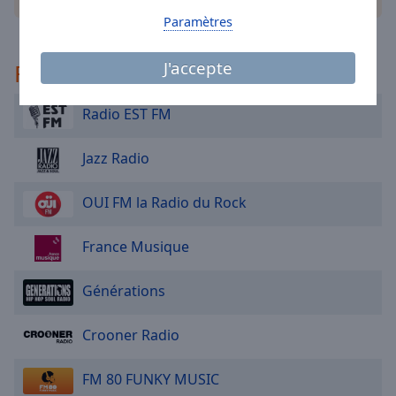
Area
Paramètres
Background
Color
J'accepte
Recommandé
Opacity
Radio EST FM
Font
Jazz Radio
Size
OUI FM la Radio du Rock
Text
Edge
France Musique
Style
Générations
Font
Family
Crooner Radio
FM 80 FUNKY MUSIC
Reset