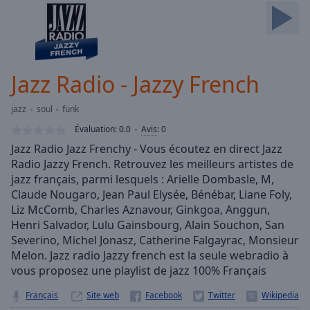
Skip
Forward
Mute
Current
Time
0:00
Jazz Radio - Jazzy French
/
Duration
-:-
jazz
soul
funk
Loaded
:
0.00%
Évaluation:
0.0
Avis
:
0
Stream
Jazz Radio Jazz Frenchy - Vous écoutez en direct Jazz
Type
LIVE
Radio Jazzy French. Retrouvez les meilleurs artistes de
Seek to
jazz français, parmi lesquels : Arielle Dombasle, M,
live,
Claude Nougaro, Jean Paul Elysée, Bénébar, Liane Foly,
currently
Liz McComb, Charles Aznavour, Ginkgoa, Anggun,
behind
live
LIVE
Henri Salvador, Lulu Gainsbourg, Alain Souchon, San
Remaining
Severino, Michel Jonasz, Catherine Falgayrac, Monsieur
Time
-
Melon. Jazz radio Jazzy french est la seule webradio à
-:-
vous proposez une playlist de jazz 100% Français
1x
Français
Site web