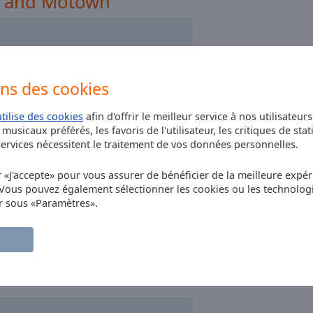
ax and Motown
z Radio - Afro Jazz
zz Radio - Crooner
ons des cookies
utilise des cookies
afin d'offrir le meilleur service à nos utilisateur
musicaux préférés, les favoris de l'utilisateur, les critiques de stat
rvices nécessitent le traitement de vos données personnelles.
r «J'accepte» pour vous assurer de bénéficier de la meilleure expéri
 Vous pouvez également sélectionner les cookies ou les technolog
r sous «Paramètres».