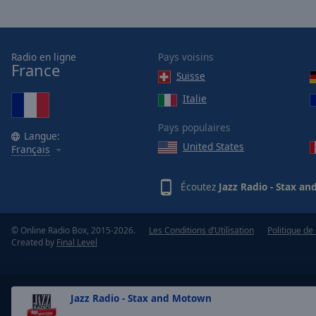
of
dialog
window.
Radio en ligne
Pays voisins
France
Suisse
Italie
Pays populaires
Langue:
United States
Français
Écoutez
Jazz Radio - Stax a
© Online Radio Box, 2015-2026.
Les Conditions d’Utilisation
Politique de 
Created by
Final Level
Jazz Radio - Stax and Motown