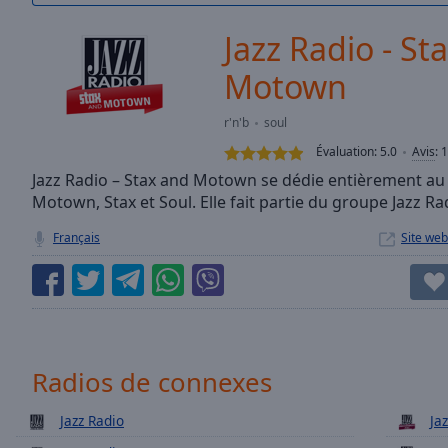
/
Duration
-:-
Jazz Radio - St
Loaded
:
0.00%
Motown
0:00
Stream
r'n'b
soul
Type
LIVE
Évaluation:
5.0
Avis
:
1
Seek to
Jazz Radio – Stax and Motown se dédie entièrement au 
live,
currently
Motown, Stax et Soul. Elle fait partie du groupe Jazz Ra
behind
live
LIVE
Français
Site web
Remaining
Time
-
-:-
1x
Playback
Radios de connexes
Rate
Chapters
Jazz Radio
Ja