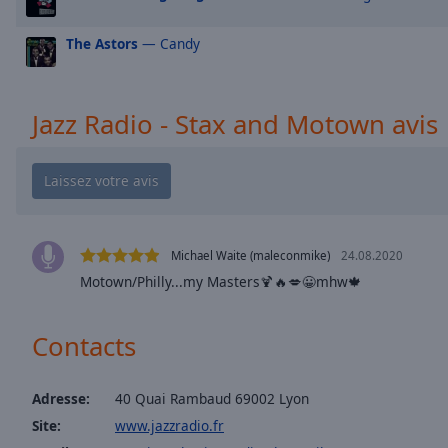
window.
The Astors
— Candy
Text
Color
Jazz Radio - Stax and Motown avis
Opacity
Text
Background
Color
Michael Waite (maleconmike)
24.08.2020
Motown/Philly...my Masters🍹🔥💋😀mhw🍁
Opacity
Contacts
Caption
Area
Background
Adresse:
40 Quai Rambaud 69002 Lyon
Color
Site:
www.jazzradio.fr