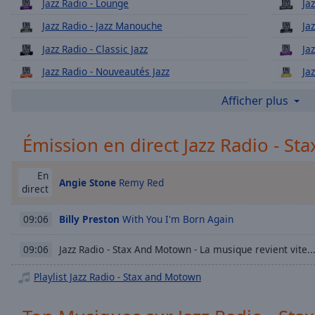
Chapters
Jazz Radio - Lounge
Ja
Jazz Radio - Jazz Manouche
Ja
Descriptions
Jazz Radio - Classic Jazz
Ja
descriptions
off
,
Jazz Radio - Nouveautés Jazz
Ja
selected
Jazz Radio - Saxo
Ja
Afficher plus
Subtitles
Jazz Radio - Groove
Émission en direct Jazz Radio - S
subtitles
Jazz Radio - Electro Swing
Ja
settings
,
Jazz Radio - Funk
Ja
opens
En
Angie Stone
Remy Red
Jazz Radio - Only Women
Ja
subtitles
direct
settings
Jazz Radio - Black Music
Ja
dialog
Billy Preston
With You I'm Born Again
09:06
Jazz Radio - Reprises
Ja
subtitles
off
,
Jazz Radio - Stax And Motown - La musique revient vite..
09:06
Jazz Radio - Jazz and Cinéma
Ja
selected
Jazz Radio - Latin Jazz
Ja
Playlist Jazz Radio - Stax and Motown
Audio
Jazz Radio - Soul
Ja
Track