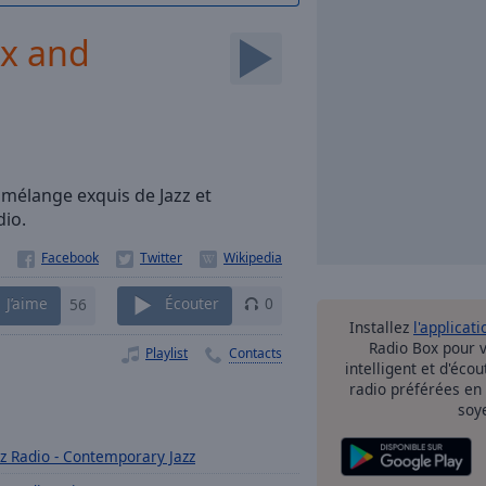
ax and
mélange exquis de Jazz et
dio.
J’aime
56
Écouter
0
Installez
l'applicati
Radio Box pour 
Playlist
Contacts
intelligent et d'éco
radio préférées en
soy
zz Radio - Contemporary Jazz