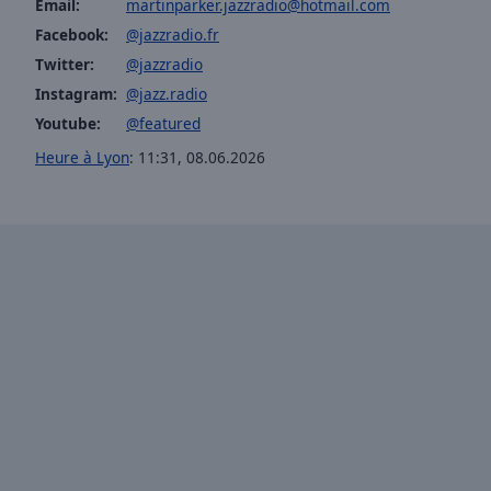
Email:
martinparker.jazzradio@hotmail.com
Opacity
Facebook:
@jazzradio.fr
Twitter:
@jazzradio
Font
Instagram:
@jazz.radio
Size
Youtube:
@featured
Heure à Lyon
:
11:31
,
08.06.2026
Text
Edge
Style
Font
Family
Reset
Done
Close
Modal
Dialog
End