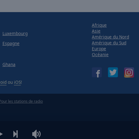
Afrique
Asie
Luxembourg
Amérique du Nord
Amérique du Sud
Espagne
Europe
Océanie
Ghana
oid
ou
iOS
!
Pour les stations de radio