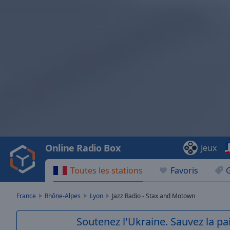
Video
Player
is
loading.
Play
Video
Online Radio Box
Jeux
Play
Skip
Toutes les stations
Favoris
Backward
Skip
Forward
France
Rhône-Alpes
Lyon
Jazz Radio - Stax and Motown
Mute
Current
Soutenez l'Ukraine. Sauvez la p
Time
0:00