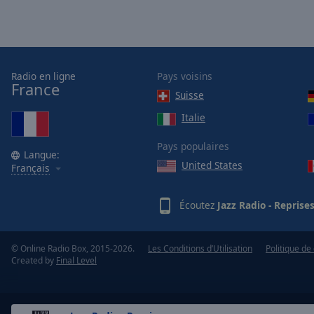
of
dialog
window.
Radio en ligne
Pays voisins
France
Suisse
Italie
Pays populaires
Langue:
United States
Français
Écoutez
Jazz Radio - Reprise
© Online Radio Box, 2015-2026.
Les Conditions d’Utilisation
Politique de 
Created by
Final Level