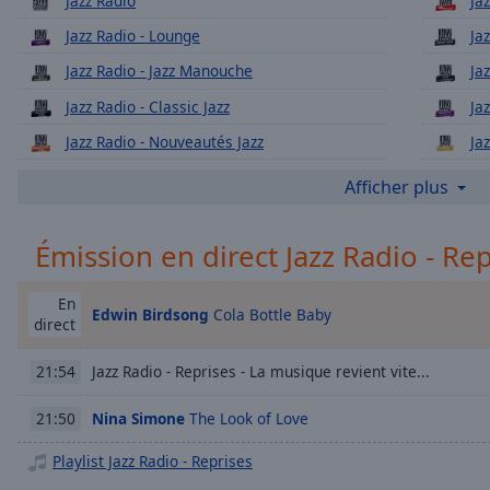
Jazz Radio
Ja
Chapters
Jazz Radio - Lounge
Ja
Descriptions
Jazz Radio - Jazz Manouche
Ja
descriptions
Jazz Radio - Classic Jazz
Ja
off
,
selected
Jazz Radio - Nouveautés Jazz
Ja
Jazz Radio - Saxo
Ja
Subtitles
Afficher plus
Jazz Radio - Groove
subtitles
settings
,
Émission en direct Jazz Radio - Re
Jazz Radio - Electro Swing
Ja
opens
Jazz Radio - Funk
Ja
subtitles
En
settings
Edwin Birdsong
Cola Bottle Baby
Jazz Radio - Only Women
Ja
direct
dialog
Jazz Radio - Black Music
Ja
subtitles
Jazz Radio - Reprises - La musique revient vite...
21:54
off
,
Jazz Radio - Jazz and Cinéma
Ja
selected
Nina Simone
The Look of Love
21:50
Jazz Radio - Latin Jazz
Ja
Audio
Jazz Radio - Soul
Ja
Playlist Jazz Radio - Reprises
Track