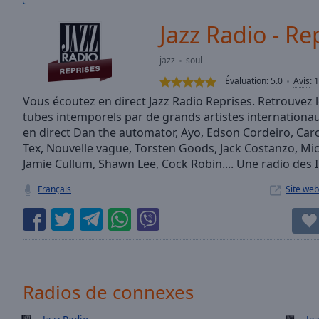
/
Duration
-:-
Jazz Radio - Re
Loaded
:
0.00%
jazz
soul
0:00
Évaluation:
5.0
Avis
:
1
Stream
Type
Vous écoutez en direct Jazz Radio Reprises. Retrouvez 
LIVE
tubes intemporels par de grands artistes internationau
Seek to
live,
en direct Dan the automator, Ayo, Edson Cordeiro, Car
currently
Tex, Nouvelle vague, Torsten Goods, Jack Costanzo, Mi
behind
live
LIVE
Jamie Cullum, Shawn Lee, Cock Robin.... Une radio des 
Remaining
Français
Site web
Time
-
-:-
1x
Playback
Rate
Radios de connexes
Chapters