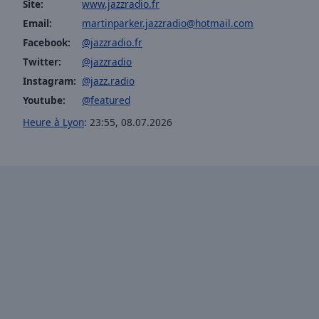
Site:
www.jazzradio.fr
Opacity
Email:
martinparker.jazzradio@hotmail.com
Facebook:
@jazzradio.fr
Font
Twitter:
@jazzradio
Size
Instagram:
@jazz.radio
Youtube:
@featured
Text
Heure à Lyon
:
23:55
,
08.07.2026
Edge
Style
Font
Family
Reset
Done
Close
Modal
Dialog
End