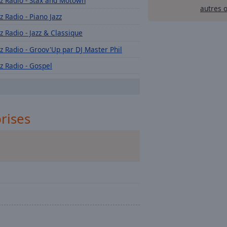
zz Radio - Stax and Motown
autres 
zz Radio - Piano Jazz
zz Radio - Jazz & Classique
zz Radio - Groov'Up par DJ Master Phil
zz Radio - Gospel
zz Radio - Ladies & Crooners
Jazz Radio - Blues
prises
zz Radio - New Orleans
zz Radio - Nouveautés Soul
zz Radio - Sunset
zz Radio- Zen Attitude
zz Radio - Sly Johnson
zz Radio - Jazzy French
zz Radio - Valentine's Day