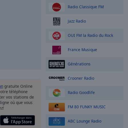
Radio Classique FM
Jazz Radio
OUI FM la Radio du Rock
France Musique
Générations
Crooner Radio
on
gratuite Online
votre téléphone
Radio Goodlife
uter vos stations de
 ligne où que vous
FM 80 FUNKY MUSIC
ez!
ABC Lounge Radio