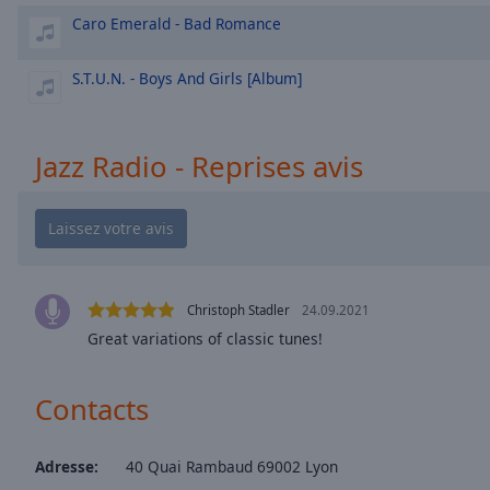
window.
Caro Emerald - Bad Romance
Text
Color
S.T.U.N. - Boys And Girls [Album]
Opacity
Jazz Radio - Reprises avis
Text
Background
Color
Christoph Stadler
24.09.2021
Opacity
Great variations of classic tunes!
Caption
Contacts
Area
Background
Color
Adresse:
40 Quai Rambaud 69002 Lyon