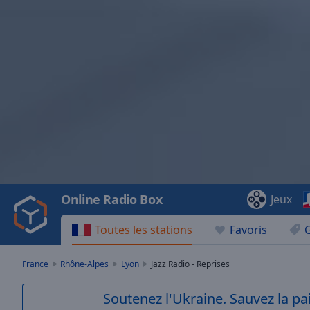
Video
Player
is
loading.
Play
Video
Online Radio Box
Jeux
Play
Skip
Toutes les stations
Favoris
Backward
Skip
Forward
France
Rhône-Alpes
Lyon
Jazz Radio - Reprises
Mute
Current
Soutenez l'Ukraine. Sauvez la p
Time
0:00