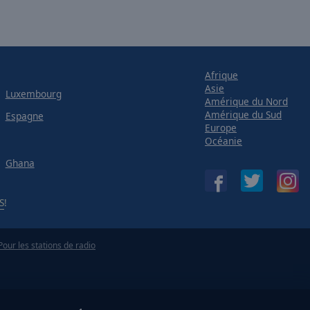
Afrique
Asie
Luxembourg
Amérique du Nord
Amérique du Sud
Espagne
Europe
Océanie
Ghana
S
!
Pour les stations de radio