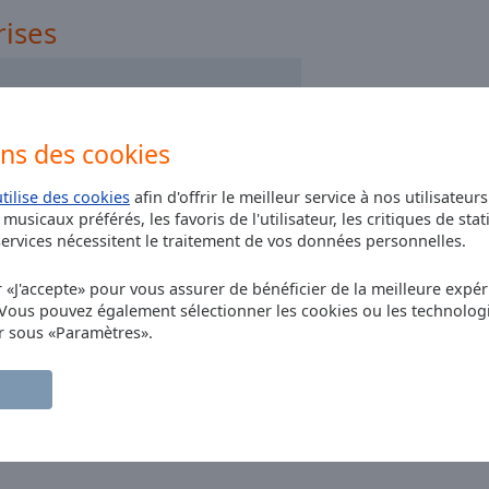
zz Radio - Jazz Fusion
rises
z Radio - Afro Jazz
zz Radio - Crooner
ons des cookies
utilise des cookies
afin d'offrir le meilleur service à nos utilisateur
musicaux préférés, les favoris de l'utilisateur, les critiques de stat
rvices nécessitent le traitement de vos données personnelles.
r «J'accepte» pour vous assurer de bénéficier de la meilleure expéri
 Vous pouvez également sélectionner les cookies ou les technolog
r sous «Paramètres».