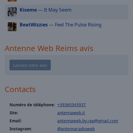
cancel
and
Kiseme
— It May Seem
close
the
BeatWizzies
— Feel The Pulse Rising
window.
Text
Antenne Web Reims avis
Color
Opacity
Text
Contacts
Background
Color
Numéro de téléphone:
+39360343937
Opacity
Site:
antennaweb.it
Email:
antennaweb.by.rap@gmail.com
Instagram:
@antennaradioweb
Caption