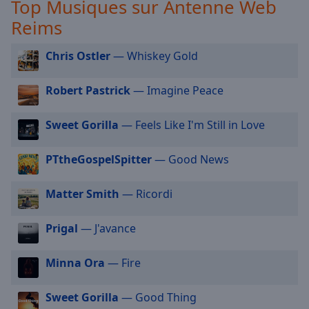
Top Musiques sur Antenne Web
selected
Reims
Audio
Track
Chris Ostler
— Whiskey Gold
Picture-
in-
Robert Pastrick
— Imagine Peace
Picture
Fullscreen
Sweet Gorilla
— Feels Like I'm Still in Love
This
is
a
PTtheGospelSpitter
— Good News
modal
window.
Matter Smith
— Ricordi
Beginning
Prigal
— J'avance
of
dialog
Minna Ora
— Fire
window.
Escape
will
Sweet Gorilla
— Good Thing