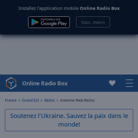
Installez l'application mobile
Online Radio Box
Non, merci
Online Radio Box
Video
Player
is
France
Grand Est
Reims
Antenne Web Reims
loading.
Play
Soutenez l'Ukraine. Sauvez la paix dans le
Video
monde!
Play
Skip
Backward