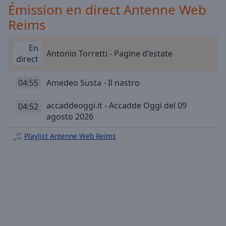
Playback
Émission en direct Antenne Web
Rate
Reims
Chapters
Chapters
En
Antonio Torretti - Pagine d'estate
direct
Descriptions
04:55
Amedeo Susta - Il nastro
descriptions
off
,
accaddeoggi.it - Accadde Oggi del 09
04:52
selected
agosto 2026
Subtitles
Playlist Antenne Web Reims
subtitles
settings
,
opens
subtitles
settings
dialog
subtitles
off
,