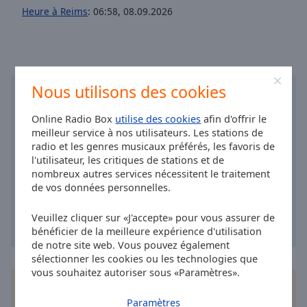
Area
Heure à Reims
:
06:58
,
08.09.2026
Background
Color
Opacity
Nous utilisons des cookies
Font
Online Radio Box
utilise des cookies
afin d'offrir le
Size
meilleur service à nos utilisateurs. Les stations de
radio et les genres musicaux préférés, les favoris de
l'utilisateur, les critiques de stations et de
Text
nombreux autres services nécessitent le traitement
Edge
de vos données personnelles.
Style
Veuillez cliquer sur «J'accepte» pour vous assurer de
bénéficier de la meilleure expérience d'utilisation
Font
de notre site web. Vous pouvez également
Family
sélectionner les cookies ou les technologies que
vous souhaitez autoriser sous «Paramètres».
Installez
l'application
gratuite Online Radio Box
Reset
pour votre téléphone intelligent et d'écouter vos
Paramètres