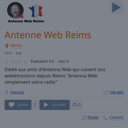
Skip
Forward
Mute
Current
Time
0:00
Antenne Web Reims
/
Duration
-:-
Reims
Loaded
:
0.00%
rock
pop
Stream
Évaluation:
0.0
Avis
:
0
Type
LIVE
Dédié aux amis d'Antenna Web qui suivent nos
Seek to
webémissions depuis Reims "Antenna Web
live,
simplement votre radio"
currently
behind
live
LIVE
Français
Site web
Remaining
Time
-
J’aime
2
Écouter
0
-:-
Playlist
Contacts
1x