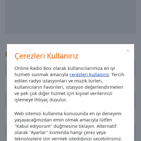
selected
Audio
Track
Picture-
in-
Picture
Önerilir
Fullscreen
Çerezleri Kullanırız
This
is
Cadena 100 Barcelona
Online Radio Box olarak kullanıcılarımıza en iyi
a
hizmeti sunmak amacıyla
çerezleri kullanırız
. Tercih
modal
edilen radyo istasyonları ve müzik türleri,
Flaix FM
window.
kullanıcıların Favorileri, istasyon değerlendirmeleri
ve pek çok diğer hizmet için kişisel verilerinizi
Cadena SER
işlemeye ihtiyaç duyulur.
Beginning
of
Web sitemizi kullanma konusunda en iyi deneyimi
dialog
Nostalgia Fm
yaşayacağınızdan emin olmak amacıyla lütfen
window.
"Kabul ediyorum" düğmesine tıklayın. Alternatif
Escape
Boom FM
olarak "Ayarlar" kısmında hangi çerez veya
will
teknolojilere izin vermek istediğinizi seçebilirsiniz.