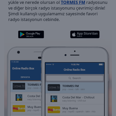
yükle ve nerede olursan ol
TORMES FM
radyosunu
Skip
ve diğer birçok radyo istasyonunu çevrimiçi dinle!
Forward
Şimdi kullanışlı uygulamamız sayesinde favori
Mute
radyo istasyonun cebinde.
Current
Time
0:00
/
Duration
-:-
Loaded
:
0.00%
Stream
Type
LIVE
Seek to
live,
currently
İSPANYA
FAVORILER
behind
live
LIVE
TORMES FM
TORMES FM
Remaining
pop
news
talk
latin
pop
news
talk
latin
Time
-
Costa Del Mar - Chillout
Costa Del Mar - Chillout
-:-
easy listening
chill-out
easy listening
chill-out
Muy Buena
Muy Buena
1x
pop
top40
spanish
latin
hits
pop
top40
spanish
latin
hits