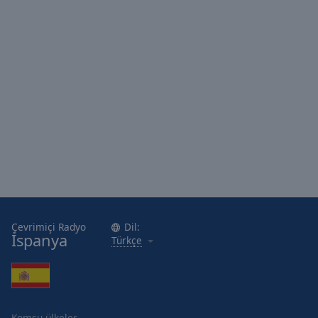
Area
Background
Color
Opacity
Font
Size
Text
Edge
Style
Çevrimiçi Radyo
Dil:
İspanya
Türkçe
Font
Family
Reset
Komşu ülkeler