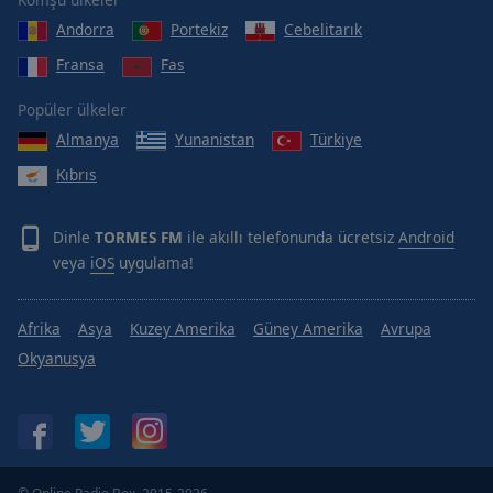
Done
Andorra
Portekiz
Cebelitarık
Close
Modal
Fransa
Fas
Dialog
End
Popüler ülkeler
of
dialog
Almanya
Yunanistan
Türkiye
window.
Kıbrıs
Dinle
TORMES FM
ile akıllı telefonunda ücretsiz
Android
veya
iOS
uygulama!
Afrika
Asya
Kuzey Amerika
Güney Amerika
Avrupa
Okyanusya