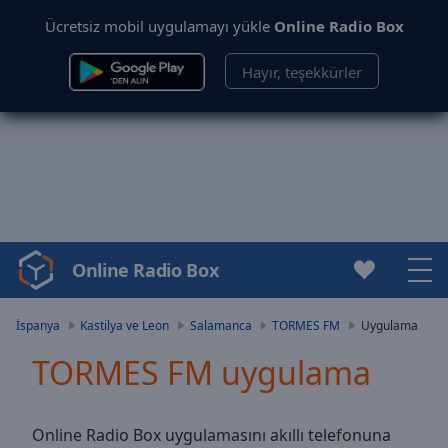
Ücretsiz mobil uygulamayı yükle
Online Radio Box
Hayır, teşekkürler
Online Radio Box
Video
Player
is
İspanya
Kastilya ve Leon
Salamanca
TORMES FM
Uygulama
loading.
TORMES FM uygulama
Play
Video
Play
Skip
Online Radio Box uygulamasını akıllı telefonuna
Backward