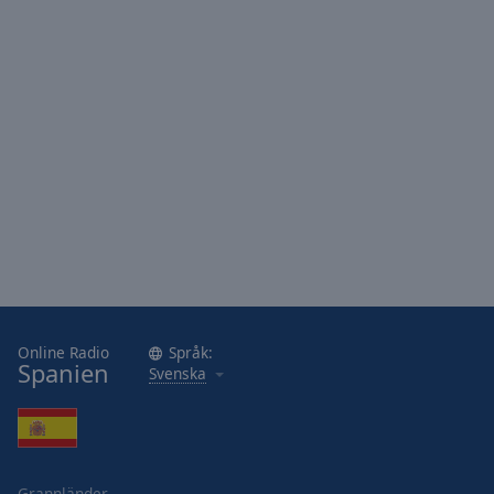
Area
Background
Color
Opacity
Font
Size
Text
Edge
Style
Online Radio
Språk:
Spanien
Svenska
Font
Family
Reset
Grannländer