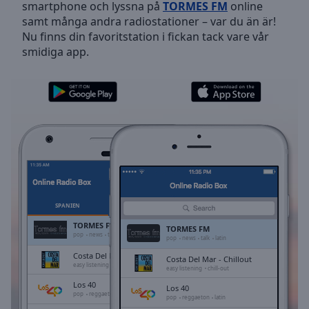
smartphone och lyssna på
TORMES FM
online
Skip
samt många andra radiostationer – var du än är!
Forward
Nu finns din favoritstation i fickan tack vare vår
Mute
smidiga app.
Current
Time
0:00
/
Duration
-:-
Loaded
:
0.00%
Stream
Type
LIVE
Seek to
live,
currently
SPANIEN
FAVORITER
behind
live
LIVE
TORMES FM
TORMES FM
Remaining
pop
news
talk
latin
pop
news
talk
latin
Time
-
Costa Del Mar - Chillout
Costa Del Mar - Chillout
-:-
easy listening
chill-out
easy listening
chill-out
Los 40
Los 40
1x
pop
reggaeton
latin
pop
reggaeton
latin