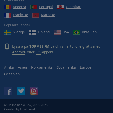
Done
Andorra
Portugal
Gibraltar
Close
Modal
Frankrike
Marocko
Dialog
End
Populära länder
of
dialog
Sverige
Finland
USA
Brasilien
window.
Lyssna på
TORMES FM
på din smartphone gratis med
Android
- eller
iOS
-appen!
Afrika
Asien
Nordamerika
Sydamerika
Europa
Oceanien
© Online Radio Box, 2015-2026.
Created by
Final Level