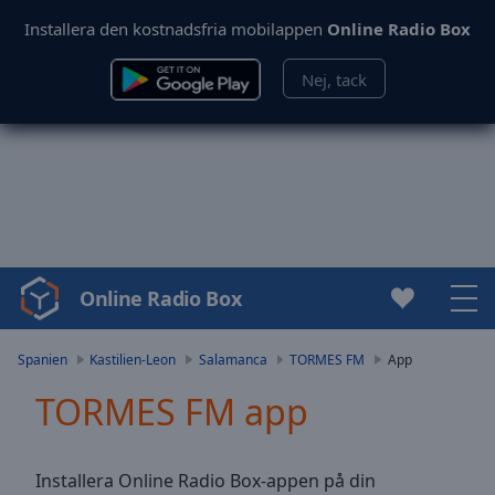
Installera den kostnadsfria mobilappen
Online Radio Box
Nej, tack
Online Radio Box
Video
Player
is
Spanien
Kastilien-Leon
Salamanca
TORMES FM
App
loading.
TORMES FM app
Play
Video
Play
Skip
Installera Online Radio Box-appen på din
Backward