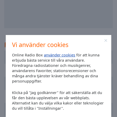
selected
Audio
Track
Picture-
in-
Picture
Rekommenderad
Vi använder cookies
Fullscreen
This
is
Online Radio Box
använder cookies
för att kunna
Cadena 100 Barcelona
a
erbjuda bästa service till våra användare.
Föredragna radiostationer och musikgenrer,
modal
Flaix FM
användarens Favoriter, stationsrecensioner och
window.
många andra tjänster kräver behandling av dina
personuppgifter.
Cadena SER
Beginning
of
Klicka på "Jag godkänner" för att säkerställa att du
dialog
Nostalgia Fm
får den bästa upplevelsen av vår webbplats.
window.
Alternativt kan du välja vilka kakor eller teknologier
Escape
du vill tillåta i "Inställningar".
Boom FM
will