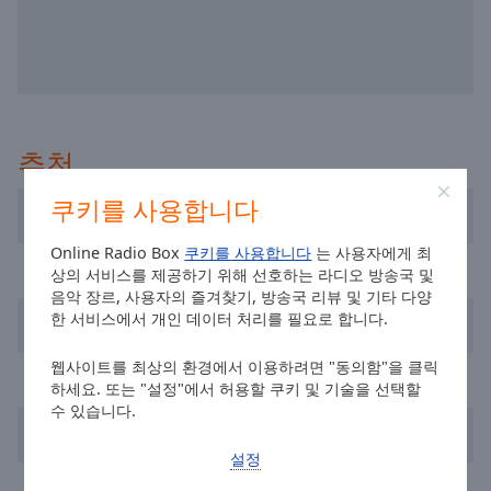
selected
Audio
Track
Picture-
in-
추천
Picture
Fullscreen
This
쿠키를 사용합니다
Cadena 100 Barcelona
is
a
Online Radio Box
쿠키를 사용합니다
는 사용자에게 최
Flaix FM
modal
상의 서비스를 제공하기 위해 선호하는 라디오 방송국 및
음악 장르, 사용자의 즐겨찾기, 방송국 리뷰 및 기타 다양
window.
한 서비스에서 개인 데이터 처리를 필요로 합니다.
Cadena SER
Beginning
웹사이트를 최상의 환경에서 이용하려면 "동의함"을 클릭
of
Nostalgia Fm
하세요. 또는 "설정"에서 허용할 쿠키 및 기술을 선택할
dialog
수 있습니다.
window.
Boom FM
Escape
설정
will
Cadena COPE