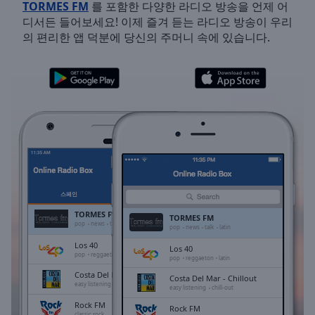
TORMES FM
를 포함한 다양한 라디오 방송을 언제 어
Skip
디서든 들어보세요! 이제 즐겨 듣는 라디오 방송이 우리
Forward
의 편리한 앱 덕분에 당신의 주머니 속에 있습니다.
Mute
Current
Time
0:00
/
Duration
-:-
Loaded
:
0.00%
Stream
Type
LIVE
Seek to
live,
스페인
즐겨찾기
currently
behind
TORMES FM
TORMES FM
live
LIVE
pop
news
talk
latin
pop
news
talk
latin
Remaining
Los 40
Los 40
Time
-
pop
reggaeton
latin
pop
reggaeton
latin
-:-
Costa Del Mar - Chillout
Costa Del Mar - Chillout
easy listening
chill-out
easy listening
chill-out
1x
Rock FM
Rock FM
classic rock