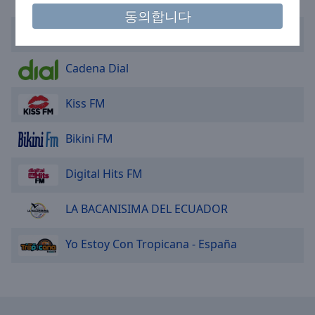
cancel
동의합니다
and
Onda Cero Barcelona
close
the
window.
Cadena Dial
Text
Kiss FM
Color
Bikini FM
Opacity
Digital Hits FM
Text
LA BACANISIMA DEL ECUADOR
Background
Color
Yo Estoy Con Tropicana - España
Opacity
Caption