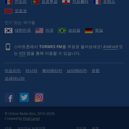
안도라
포르투갈
지브롤터
프랑스
Done
Close
모로코
Modal
Dialog
인기 있는 국가들
End
of
대한민국
미국
브라질
독일
dialog
window.
스마트폰에서
TORMES FM
를 무료로 들어보세요!
Android
또
는
iOS
앱을 통해 이용할 수 있습니다.
아프리카
아시아
북아메리카
남아메리카
유럽
오세아니아
© Online Radio Box, 2015-2026.
Created by
Final Level
약관
개인정보 보호정책
피드백
위젯