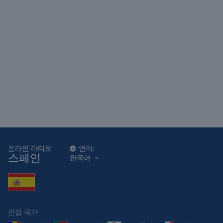
Area
Background
Color
Opacity
Font
Size
Text
Edge
Style
온라인 라디오
언어:
스페인
한국어
Font
Family
인접 국가
Reset