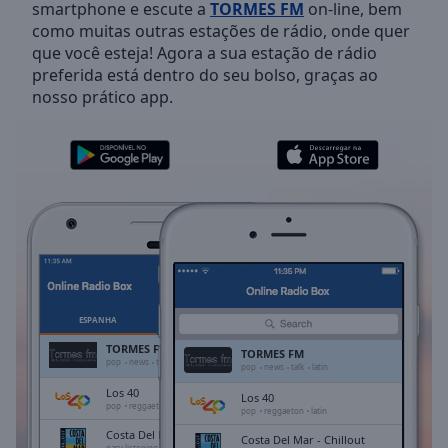
smartphone e escute a
TORMES FM
on-line, bem
Skip
como muitas outras estações de rádio, onde quer
Forward
que você esteja! Agora a sua estação de rádio
Mute
preferida está dentro do seu bolso, graças ao
Current
nosso prático app.
Time
0:00
/
Duration
-:-
Loaded
:
0.00%
Stream
Type
LIVE
Seek to
live,
currently
behind
live
LIVE
ESPANHA
FAVORITOS
Remaining
TORMES FM
TORMES FM
Time
-
pop
news
talk
latin
pop
news
talk
latin
-:-
Los 40
Los 40
pop
reggaeton
latin
pop
reggaeton
latin
1x
Costa Del Mar - Chillout
Costa Del Mar - Chillout
easy listening
chill-out