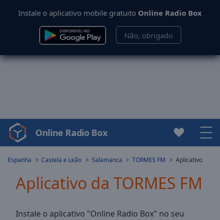
Instale o aplicativo mobile gratuito
Online Radio Box
Não, obrigado
Online Radio Box
Video
Player
is
Espanha
Castela e Leão
Salamanca
TORMES FM
Aplicativo
loading.
Aplicativo da TORMES FM
Play
Video
Play
Skip
Instale o aplicativo "Online Radio Box" no seu
Backward