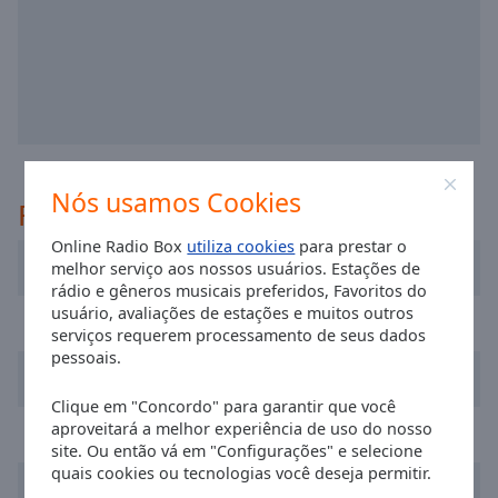
selected
Audio
Track
Picture-
in-
Picture
Fullscreen
Nós usamos Cookies
This
Recomendado
is
Online Radio Box
utiliza cookies
para prestar o
a
Cadena 100 Barcelona
melhor serviço aos nossos usuários. Estações de
modal
rádio e gêneros musicais preferidos, Favoritos do
window.
usuário, avaliações de estações e muitos outros
Flaix FM
serviços requerem processamento de seus dados
Beginning
pessoais.
Cadena SER
of
dialog
Clique em "Concordo" para garantir que você
window.
aproveitará a melhor experiência de uso do nosso
Pepe Radio
site. Ou então vá em "Configurações" e selecione
Escape
quais cookies ou tecnologias você deseja permitir.
will
Radio 8