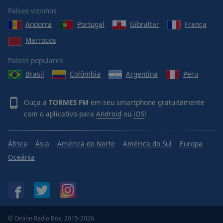
Done
Países vizinhos
Close
Modal
Andorra
Portugal
Gibraltar
França
Dialog
Marrocos
End
of
Países populares
dialog
window.
Brasil
Colômbia
Argentina
Peru
Ouça a
TORMES FM
em seu smartphone gratuitamente
com o aplicativo para
Android
ou
iOS
!
África
Ásia
América do Norte
América do Sul
Europa
Oceânia
© Online Radio Box, 2015-2026.