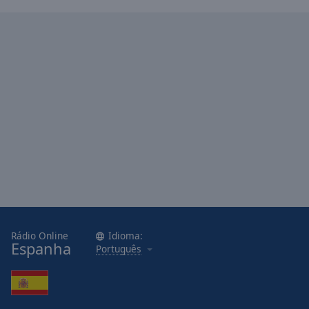
Area
Background
Color
Opacity
Font
Size
Text
Edge
Style
Rádio Online
Idioma:
Font
Espanha
Português
Family
Reset