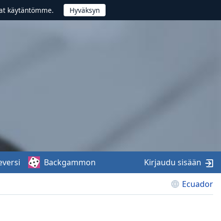
vat käytäntömme.
eversi
Backgammon
Kirjaudu sisään
Ecuador