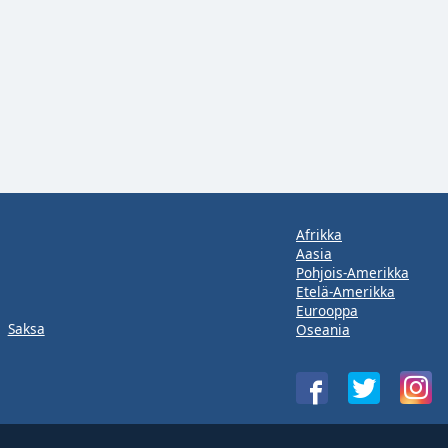
Afrikka
Aasia
Pohjois-Amerikka
Etelä-Amerikka
Eurooppa
Saksa
Oseania