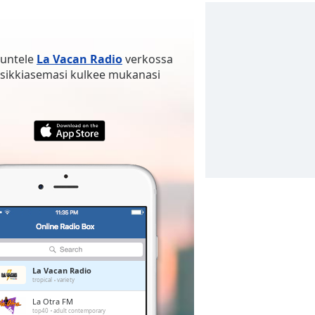
uuntele
La Vacan Radio
verkossa
osikkiasemasi kulkee mukanasi
La Vacan Radio
tropical
variety
La Otra FM
top40
adult contemporary