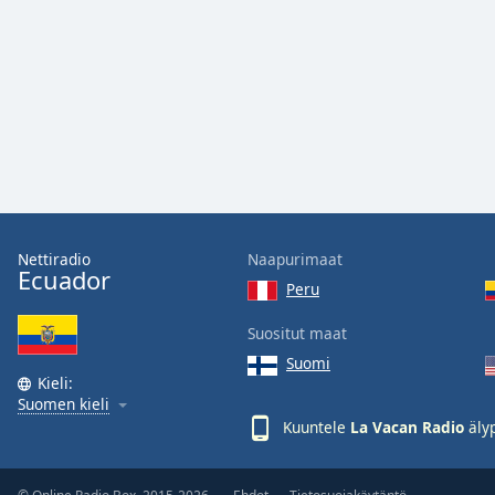
Audio
Track
Picture-
in-
Picture
Fullscreen
This
is
a
modal
window.
Nettiradio
Naapurimaat
Ecuador
Peru
Beginning
of
Suositut maat
dialog
Suomi
window.
Kieli:
Escape
Suomen kieli
will
Kuuntele
La Vacan Radio
älyp
cancel
and
close