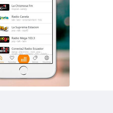
La Chismosa Fm
tropical
variety
Radio Canela
talk
latin
entertainment
hits
La Suprema Estacion
pop
talk
top40
Radio Mega 103.3
pop
talk
latin
Conecta2 Radio Ecuador
dance
electronic
rock
pop
top40
latin
romantic
hits
balada
radio dj
La Radio Redonda
news
talk
sports
Radio El Buen Sembrador
news
talk
christian
culture
spanish
education