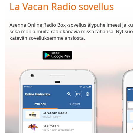
Current
La Vacan Radio sovellus
Time
0:00
/
Duration
-:-
Asenna Online Radio Box -sovellus älypuhelimeesi ja k
Loaded
:
sekä monia muita radiokanavia missä tahansa! Nyt su
0.00%
kätevän sovelluksemme ansiosta.
0:00
Stream
Type
LIVE
Seek to
live,
currently
behind
live
LIVE
Remaining
Time
-
-:-
ECUADOR
SUOSIKIT
1x
La Vacan Radio
tropical
variety
Playback
Rate
La Otra FM
top40
adult contemporary