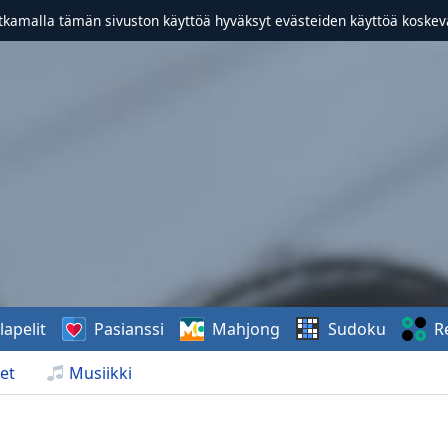
atkamalla tämän sivuston käyttöä hyväksyt evästeiden käyttöä koske
lapelit
Pasianssi
Mahjong
Sudoku
R
et
Musiikki