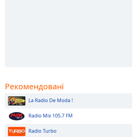
subtitles
settings
dialog
subtitles
off
,
selected
Audio
Track
Picture-
in-
Picture
Рекомендовані
Fullscreen
This
is
La Radio De Moda !
a
modal
Radio Mix 105.7 FM
window.
Radio Turbo
Beginning