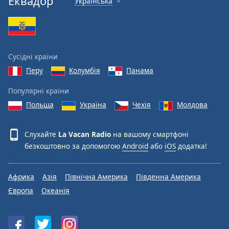
Еквадор
Українська
Font
Family
Reset
Сусідні країни
Done
Перу
Колумбія
Панама
Close
Modal
Dialog
Популярні країни
End
Польща
Україна
Чехія
Молдова
of
dialog
window.
Слухайте
La Vacan Radio
на вашому смартфоні
безкоштовно за допомогою
Android
або
iOS
додатка!
Африка
Азія
Північна Америка
Південна Америка
Європа
Океанія