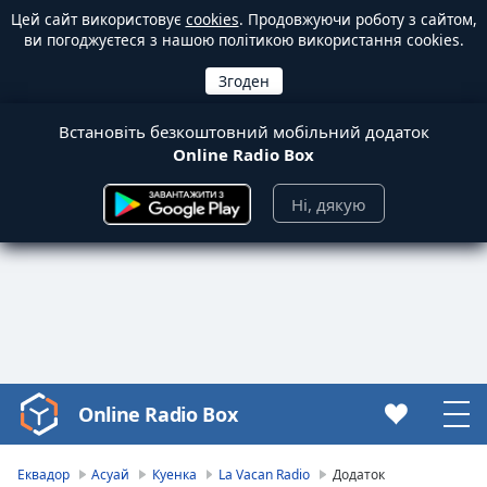
Цей сайт використовує
cookies
. Продовжуючи роботу з сайтом,
ви погоджуєтеся з нашою політикою використання cookies.
Встановіть безкоштовний мобільний додаток
Online Radio Box
Ні, дякую
Online Radio Box
Video
Player
is
Еквадор
Асуай
Куенка
La Vacan Radio
Додаток