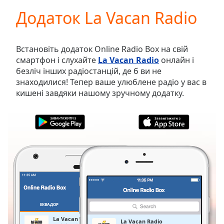
loading.
Додаток La Vacan Radio
Play
Video
Play
Skip
Встановіть додаток Online Radio Box на свій
Backward
смартфон і слухайте
La Vacan Radio
онлайн і
Skip
безліч інших радіостанцій, де б ви не
Forward
знаходилися! Тепер ваше улюблене радіо у вас в
Mute
кишені завдяки нашому зручному додатку.
Current
Time
0:00
/
Duration
-:-
Loaded
:
0.00%
Stream
Type
LIVE
Seek to
live,
currently
ЕКВАДОР
ОБРАНЕ
behind
live
LIVE
La Vacan Radio
La Vacan Radio