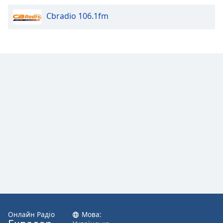
Cbradio 106.1fm
Opacity
Caption
Area
Background
Color
Opacity
Font
Size
Text
Edge
Style
Онлайн Радіо
Мова: