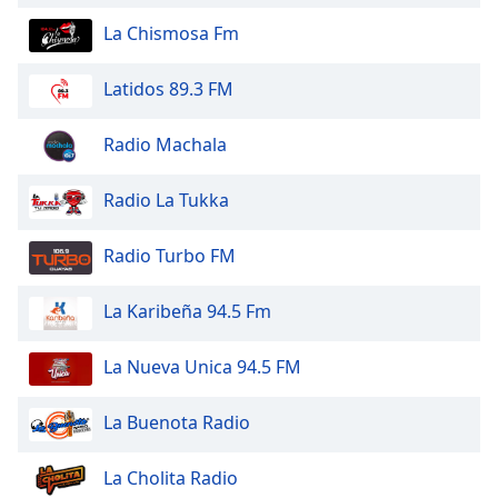
of
dialog
La Chismosa Fm
window.
Escape
Latidos 89.3 FM
will
cancel
Radio Machala
and
close
Radio La Tukka
the
window.
Radio Turbo FM
Text
Color
La Karibeña 94.5 Fm
Opacity
La Nueva Unica 94.5 FM
La Buenota Radio
Text
Background
La Cholita Radio
Color