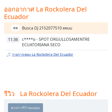
Time
-
-:-
ออกอากาศ La Rockolera Del
Ecuador
1x
Playback
สด
Busca DJ 2152077510 eeuu
Rate
Chapters
c****o - SPOT ORGULLOSAMENTRE
11:36
ECUATORIANA SECO
Chapters
รายการเพลง La Rockolera Del Ecuador
Descriptions
descriptions
off
,
selected
Subtitles
รีวิว La Rockolera Del Ecuador
subtitles
settings
,
opens