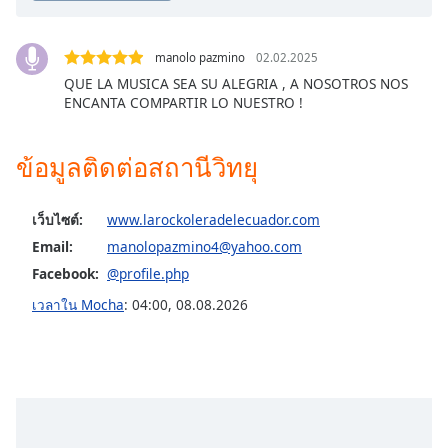
subtitles
settings
dialog
manolo pazmino
02.02.2025
subtitles
QUE LA MUSICA SEA SU ALEGRIA , A NOSOTROS NOS
off
,
ENCANTA COMPARTIR LO NUESTRO !
selected
Audio
ข้อมูลติดต่อสถานีวิทยุ
Track
Picture-
เว็บไซต์:
www.larockoleradelecuador.com
in-
Picture
Email:
manolopazmino4@yahoo.com
Fullscreen
Facebook:
@profile.php
This
is
เวลาใน Mocha
:
04:00
,
08.08.2026
a
modal
window.
Beginning
of