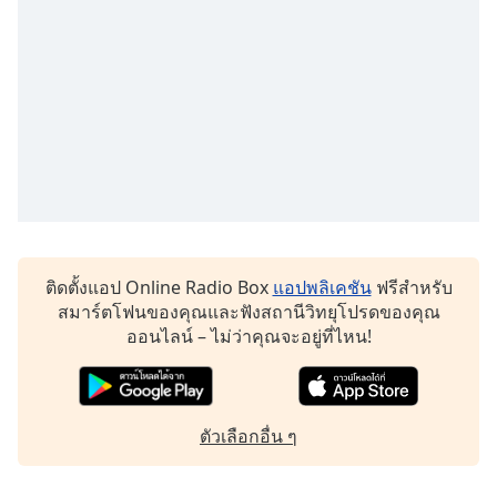
dialog
window.
Escape
will
cancel
and
close
the
window.
Text
Color
ติดตั้งแอป Online Radio Box
แอปพลิเคชัน
ฟรีสำหรับ
สมาร์ตโฟนของคุณและฟังสถานีวิทยุโปรดของคุณ
ออนไลน์ – ไม่ว่าคุณจะอยู่ที่ไหน!
Opacity
Text
ตัวเลือกอื่น ๆ
Background
Color