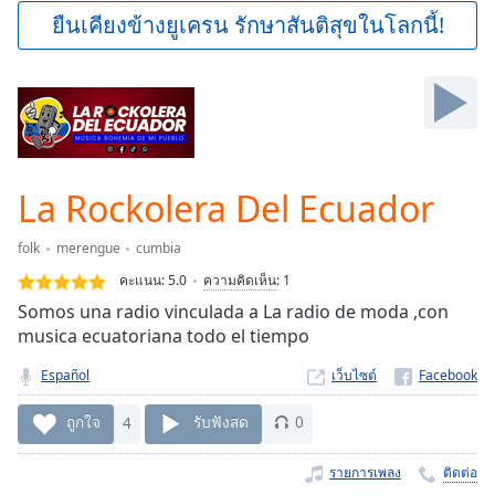
Play
ยืนเคียงข้างยูเครน รักษาสันติสุขในโลกนี้!
Video
Play
Skip
Backward
Skip
Forward
Mute
Current
La Rockolera Del Ecuador
Time
0:00
/
folk
merengue
cumbia
Duration
-:-
คะแนน:
5.0
ความคิดเห็น
:
1
Loaded
:
Somos una radio vinculada a La radio de moda ,con
0.00%
musica ecuatoriana todo el tiempo
Stream
Type
LIVE
Español
เว็บไซต์
Seek to
live,
ถูกใจ
4
รับฟังสด
0
currently
behind
live
LIVE
รายการเพลง
ติดต่อ
Remaining