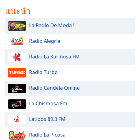
Opacity
แนะนำ
La Radio De Moda !
Caption
Area
Background
Radio Alegria
Color
Radio La Kariñosa FM
Opacity
Radio Turbo
Font
Radio Candela Online
Size
La Chismosa Fm
Text
Edge
Latidos 89.3 FM
Style
Radio La Picosa
Font