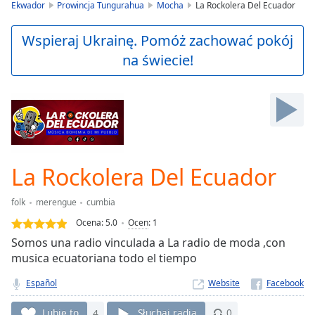
is
Ekwador
Prowincja Tungurahua
Mocha
La Rockolera Del Ecuador
loading.
Play
Wspieraj Ukrainę. Pomóż zachować pokój
Video
na świecie!
Play
Skip
Backward
Skip
Forward
Mute
Current
Time
0:00
La Rockolera Del Ecuador
/
Duration
-:-
folk
merengue
cumbia
Loaded
:
0.00%
Ocena:
5.0
Ocen
:
1
Stream
Somos una radio vinculada a La radio de moda ,con
Type
LIVE
musica ecuatoriana todo el tiempo
Seek to
live,
Español
Website
currently
behind
Lubię to
4
Słuchaj radia
0
live
LIVE