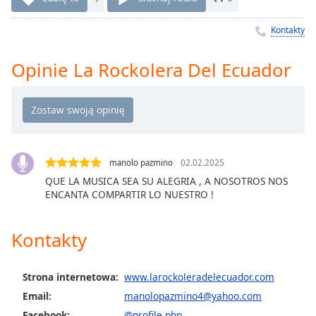
Remaining
Time
-
Kontakty
-:-
Opinie La Rockolera Del Ecuador
1x
Playback
Rate
Chapters
Chapters
manolo pazmino
02.02.2025
QUE LA MUSICA SEA SU ALEGRIA , A NOSOTROS NOS
Descriptions
ENCANTA COMPARTIR LO NUESTRO !
descriptions
off
,
Kontakty
selected
Subtitles
Strona internetowa:
www.larockoleradelecuador.com
subtitles
Email:
manolopazmino4@yahoo.com
settings
,
Facebook:
@profile.php