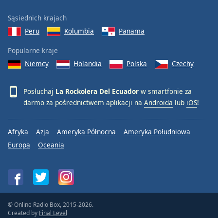
Sąsiednich krajach
Peru
Kolumbia
Panama
Popularne kraje
Niemcy
Holandia
Polska
Czechy
Posłuchaj
La Rockolera Del Ecuador
w smartfonie za
darmo za pośrednictwem aplikacji na
Androida
lub
iOS
!
Afryka
Azja
Ameryka Północna
Ameryka Południowa
Europa
Oceania
© Online Radio Box, 2015-2026.
Created by
Final Level