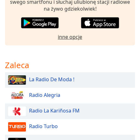
Beginning
swego smartfonu i słuchaj uliubionę stacji radiowe
of
na żywo gdziekolwiek!
dialog
window.
Escape
will
inne opcje
cancel
and
close
the
Zaleca
window.
La Radio De Moda !
Text
Color
Radio Alegria
Opacity
Radio La Kariñosa FM
Radio Turbo
Text
Background