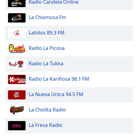
Color
Radio Candela Online
La Chismosa Fm
Opacity
Latidos 89.3 FM
Caption
Area
Radio La Picosa
Background
Color
Radio La Tukka
Opacity
Radio La Kariñosa 98.1 FM
Font
La Nueva Unica 94.5 FM
Size
La Cholita Radio
Text
Edge
La Fresa Radio
Style