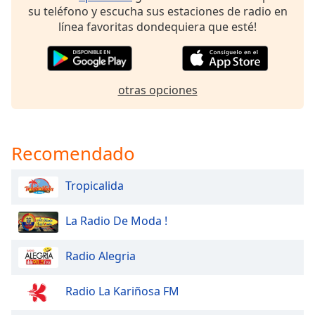
of
su teléfono y escucha sus estaciones de radio en
dialog
línea favoritas dondequiera que esté!
window.
Escape
will
cancel
otras opciones
and
close
the
window.
Recomendado
Text
Tropicalida
Color
La Radio De Moda !
Opacity
Radio Alegria
Text
Background
Radio La Kariñosa FM
Color