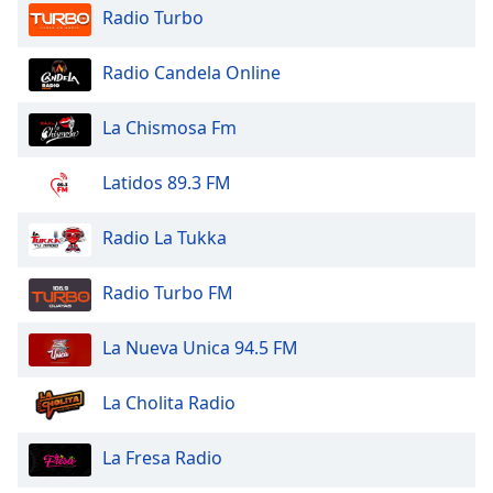
Radio Turbo
Opacity
Radio Candela Online
Caption
La Chismosa Fm
Area
Background
Latidos 89.3 FM
Color
Radio La Tukka
Opacity
Radio Turbo FM
Font
Size
La Nueva Unica 94.5 FM
Text
La Cholita Radio
Edge
Style
La Fresa Radio