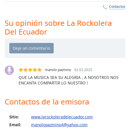
Remaining
Contactos
Time
-
-:-
Su opinión sobre La Rockolera
1x
Del Ecuador
Playback
Rate
Chapters
Chapters
manolo pazmino
02.02.2025
Descriptions
QUE LA MUSICA SEA SU ALEGRIA , A NOSOTROS NOS
descriptions
ENCANTA COMPARTIR LO NUESTRO !
off
,
selected
Contactos de la emisora
Subtitles
Sitio:
www.larockoleradelecuador.com
subtitles
settings
,
Email:
manolopazmino4@yahoo.com