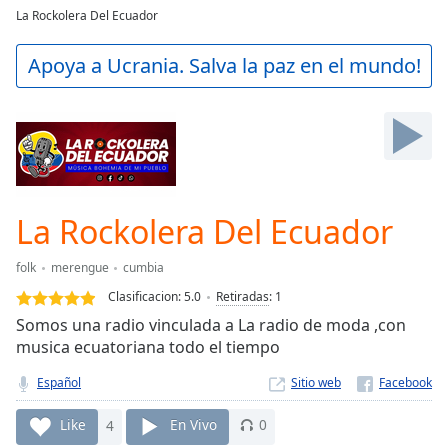
loading.
La Rockolera Del Ecuador
Play
Video
Apoya a Ucrania. Salva la paz en el mundo!
Play
Skip
Backward
Skip
Forward
Mute
Current
Time
0:00
La Rockolera Del Ecuador
/
Duration
-:-
folk
merengue
cumbia
Loaded
:
Clasificacion:
5.0
Retiradas
:
1
0.00%
Stream
Somos una radio vinculada a La radio de moda ,con
Type
LIVE
musica ecuatoriana todo el tiempo
Seek to
Español
Sitio web
live,
currently
behind
Like
4
En Vivo
0
live
LIVE