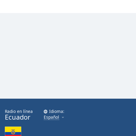
Font
Family
Reset
Done
Close
Modal
Dialog
End
of
dialog
window.
Radio en línea
Idioma:
Ecuador
Español