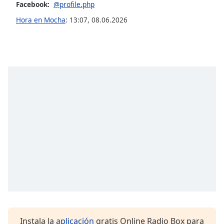
opens
Facebook:
@profile.php
subtitles
Hora en Mocha
:
13:07
,
08.06.2026
settings
dialog
subtitles
off
,
selected
Audio
Track
Picture-
in-
Picture
Fullscreen
This
is
a
modal
window.
Beginning
Instala la
aplicación
gratis Online Radio Box para