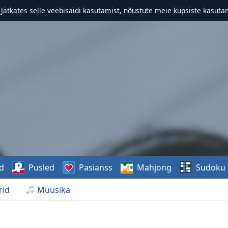
. Jätkates selle veebisaidi kasutamist, nõustute meie küpsiste kasutam
d
Pusled
Pasianss
Mahjong
Sudoku
rid
Muusika