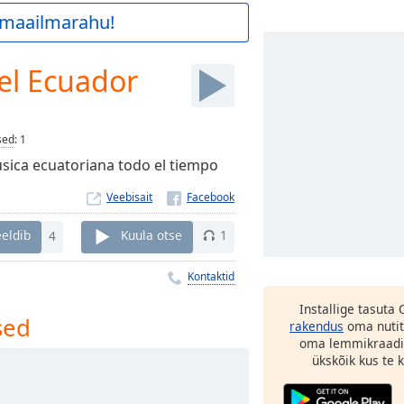
a maailmarahu!
el Ecuador
sed
:
1
sica ecuatoriana todo el tiempo
Veebisait
eldib
4
Kuula otse
1
Kontaktid
Installige tasuta
sed
rakendus
oma nutit
oma lemmikraadi
ükskõik kus te ka