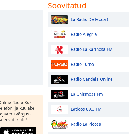
Soovitatud
La Radio De Moda !
Radio Alegria
Radio La Kariñosa FM
Radio Turbo
Radio Candela Online
La Chismosa Fm
 Online Radio Box
elefoni ja kuulake
Latidos 89.3 FM
ojaamu võrgus -
 ei viibiksite!
Radio La Picosa