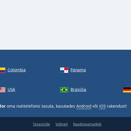
Colombia
Panama
USA
Brasiilia
dor
oma nutitelefonis tasuta, kasutades
Android
või
iOS
rakendust!
Tagasiside
Vidinad
Raadiojaamadele