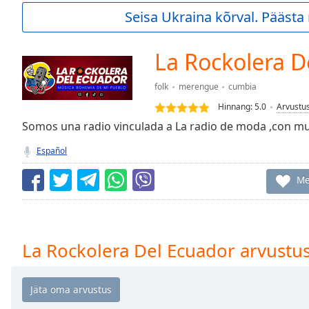
Current
Seisa Ukraina kõrval. Pääst
Time
0:00
/
Duration
-:-
La Rockolera D
Loaded
:
0.00%
folk
merengue
cumbia
0:00
Hinnang:
5.0
Arvustu
Stream
Type
Somos una radio vinculada a La radio de moda ,con mu
LIVE
Seek to
Español
live,
currently
behind
Me
live
LIVE
Remaining
Time
-
-:-
La Rockolera Del Ecuador arvustu
1x
Playback
Rate