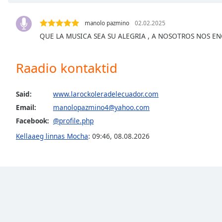
Chapters
Chapters
manolo pazmino
02.02.2025
QUE LA MUSICA SEA SU ALEGRIA , A NOSOTROS NOS E
Descriptions
descriptions
Raadio kontaktid
off
,
selected
Said:
www.larockoleradelecuador.com
Subtitles
Email:
manolopazmino4@yahoo.com
subtitles
Facebook:
@profile.php
settings
,
Kellaaeg linnas Mocha
:
09:46
,
08.08.2026
opens
subtitles
settings
dialog
subtitles
off
,
selected