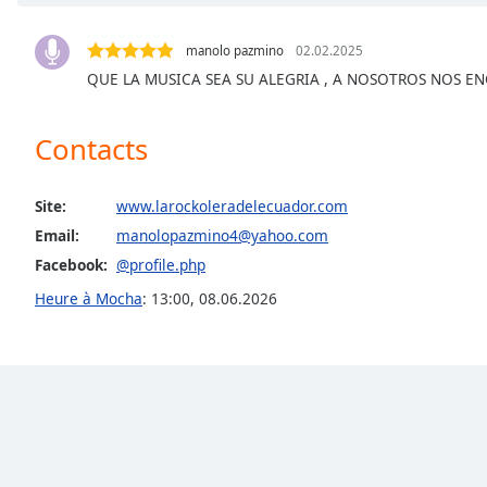
Chapters
Chapters
manolo pazmino
02.02.2025
QUE LA MUSICA SEA SU ALEGRIA , A NOSOTROS NOS E
Descriptions
descriptions
Contacts
off
,
selected
Site:
www.larockoleradelecuador.com
Subtitles
Email:
manolopazmino4@yahoo.com
subtitles
Facebook:
@profile.php
settings
,
Heure à Mocha
:
13:00
,
08.06.2026
opens
subtitles
settings
dialog
subtitles
off
,
selected