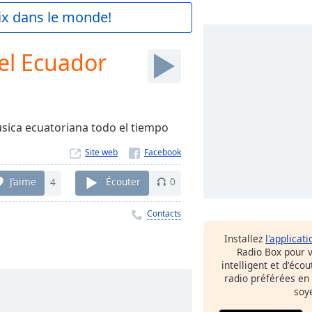
aix dans le monde!
el Ecuador
sica ecuatoriana todo el tiempo
Site web
J’aime
4
Écouter
0
Contacts
Installez
l'applicati
Radio Box pour 
intelligent et d'éco
radio préférées en
soy