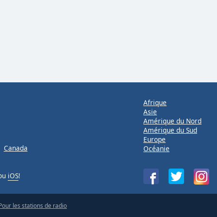
Afrique
Asie
Amérique du Nord
Amérique du Sud
Europe
Canada
Océanie
ou
iOS
!
Pour les stations de radio