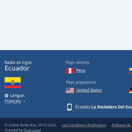
Audio
Track
Picture-
in-
Picture
Fullscreen
This
is
a
modal
Radio en ligne
Pays voisins
window.
Ecuador
Peru
Beginning
Pays populaires
of
United States
dialog
Langue:
window.
Français
Escape
Écoutez
La Rockolera Del Ec
will
cancel
and
© Online Radio Box, 2015-2026.
Les Conditions d’Utilisation
Politique de 
Created by
Final Level
close