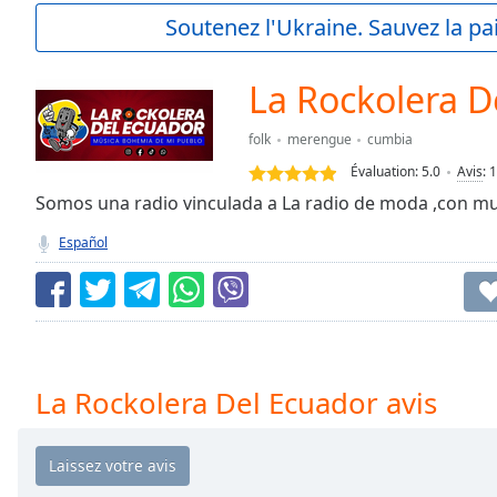
Current
Soutenez l'Ukraine. Sauvez la p
Time
0:00
/
Duration
-:-
La Rockolera D
Loaded
:
0.00%
folk
merengue
cumbia
0:00
Évaluation:
5.0
Avis
:
1
Stream
Type
Somos una radio vinculada a La radio de moda ,con mu
LIVE
Seek to
Español
live,
currently
behind
live
LIVE
Remaining
Time
-
-:-
La Rockolera Del Ecuador avis
1x
Playback
Rate