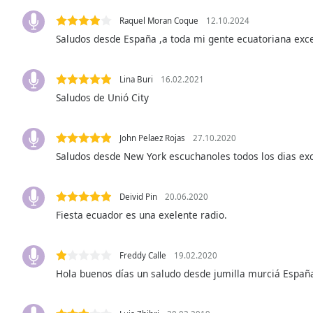
the
Raquel Moran Coque
12.10.2024
window.
Saludos desde España ,a toda mi gente ecuatoriana ex
Text
Color
Lina Buri
16.02.2021
Saludos de Unió City
Opacity
John Pelaez Rojas
27.10.2020
Saludos desde New York escuchanoles todos los dias ex
Text
Background
Color
Deivid Pin
20.06.2020
Fiesta ecuador es una exelente radio.
Opacity
Freddy Calle
19.02.2020
Caption
Hola buenos días un saludo desde jumilla murciá Españ
Area
Background