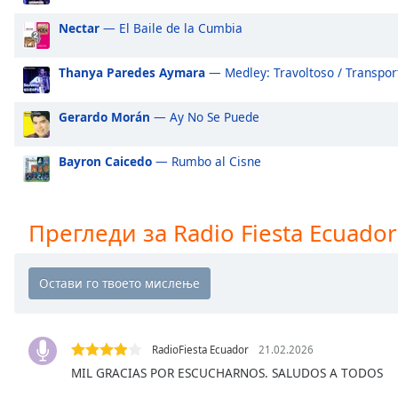
Audio
Track
Nectar
— El Baile de la Cumbia
Picture-
in-
Thanya Paredes Aymara
— Medley: Travoltoso / Transpor
Picture
Fullscreen
Gerardo Morán
— Ay No Se Puede
This
is
a
Bayron Caicedo
— Rumbo al Cisne
modal
window.
Прегледи за Radio Fiesta Ecuador
Beginning
of
dialog
window.
Escape
will
RadioFiesta Ecuador
21.02.2026
cancel
MIL GRACIAS POR ESCUCHARNOS. SALUDOS A TODOS
and
close