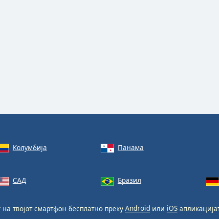
Колумбија
Панама
САД
Бразил
r
на твојот смартфон бесплатно преку
Android
или
iOS
апликацијат