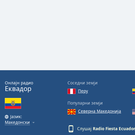
Dialog
End
of
dialog
window.
Онлајн радио
Соседни земји
Еквадор
Перу
Популарни земји
Северна Македонија
Јазик:
Македонски
Слушај
Radio Fiesta Ecuado