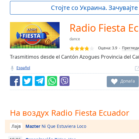
Current
Стојте со Украина. Зачувајте
Time
0:00
/
Duration
-:-
Radio Fiesta E
Loaded
:
0.00%
dance
0:00
Оцена:
3.9
Преглед
Stream
Type
Trasmitimos desde el Cantón Azogues Provincia del Cañ
LIVE
Seek to
Español
live,
currently
behind
Допаѓа
live
LIVE
Remaining
Time
-
-:-
На воздух Radio Fiesta Ecuador
1x
Playback
Mazter
Ni Que Estuviera Loco
Лајв
Rate