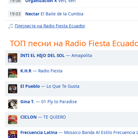
Organización X
Ven, Ven
19:06
Chapters
Chapters
Nectar
El Baile de la Cumbia
19:03
Плејлиста на Radio Fiesta Ecuador
Descriptions
descriptions
ТОП песни на Radio Fiesta Ecuad
off
,
selected
INTI EL HIJO DEL SOL
— Amapolita
Subtitles
K.H.R
— Radio Fiesta
subtitles
settings
,
El Pueblo
— Lo Que Te Gusta
opens
subtitles
settings
Gina T.
— 01 Fly to Paradise
dialog
subtitles
CICLON
— TE QUIERO
off
,
selected
Frecuencia Latina
— Mosaico Banda Al Estilo Frecuencia 