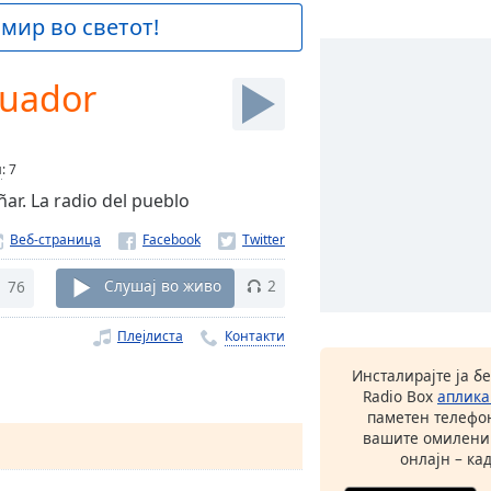
 мир во светот!
cuador
и
:
7
ar. La radio del pueblo
Веб-страница
76
Слушај во живо
2
Плејлиста
Контакти
Инсталирајте ја б
Radio Box
аплика
паметен телефон
вашите омилени
онлајн – кад