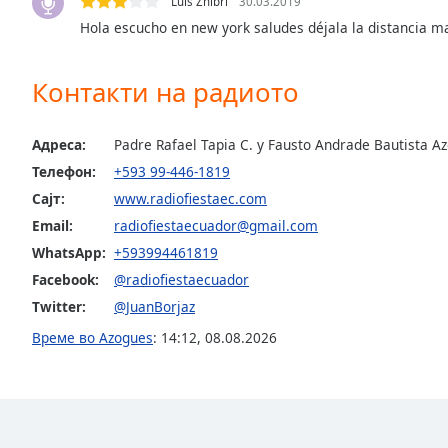
Luis Zhibri
30.03.2019
Color
Hola escucho en new york saludes déjala la distancia m
Opacity
Контакти на радиото
Font
Size
Адреса:
Padre Rafael Tapia C. y Fausto Andrade Bautista A
Телефон:
+593 99-446-1819
Сајт:
www.radiofiestaec.com
Text
Edge
Email:
radiofiestaecuador@gmail.com
Style
WhatsApp:
+593994461819
Facebook:
@radiofiestaecuador
Font
Twitter:
@JuanBorjaz
Family
Време во Azogues
:
14:12
,
08.08.2026
Reset
Done
Close
Modal