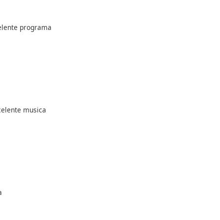
celente programa
celente musica
a