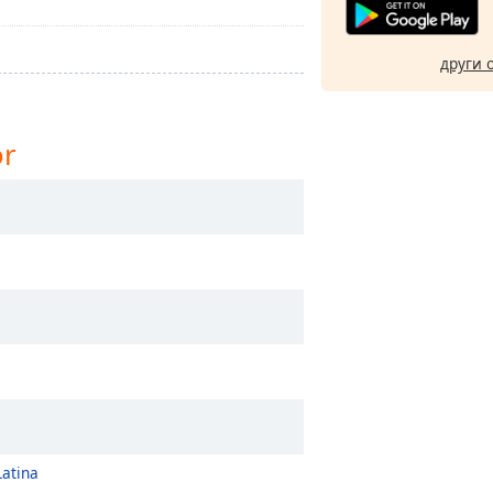
други 
or
Latina