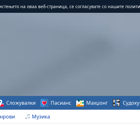
истењето на оваа веб-страница, се согласувате со нашите полит
Сложувалки
Пасианс
Махџонг
Судоку
нрови
Музика