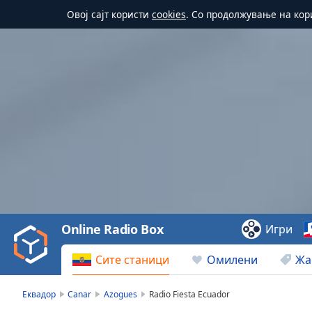
Овој сајт користи
cookies
. Со продолжување на кор
Video
Player
is
loading.
Play
Video
Online Radio Box
Игри
Play
Skip
Сите станици
Омилени
Жа
Backward
Skip
Forward
Еквадор
Canar
Azogues
Radio Fiesta Ecuador
Mute