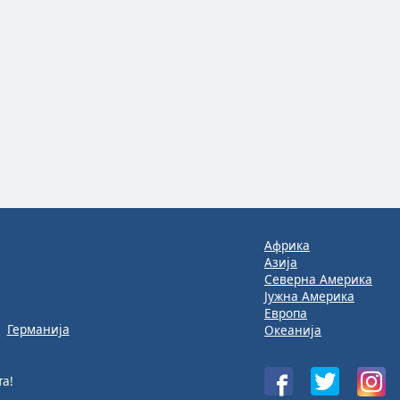
Африка
Азија
Северна Америка
Јужна Америка
Европа
Германија
Океанија
а!