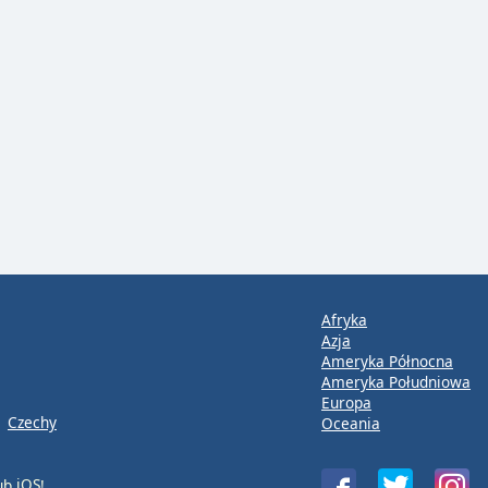
Afryka
Azja
Ameryka Północna
Ameryka Południowa
Europa
Czechy
Oceania
ub
iOS
!