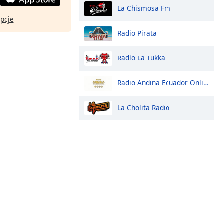
La Chismosa Fm
opcje
Radio Pirata
Radio La Tukka
Radio Andina Ecuador Online Digital
La Cholita Radio