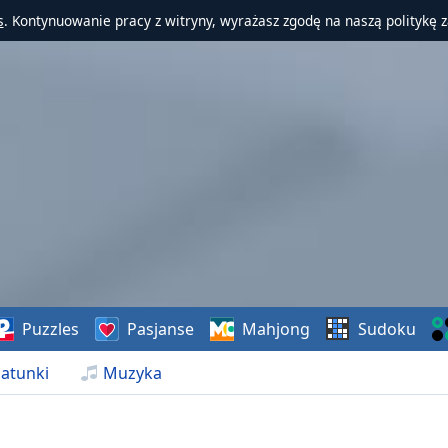
s
. Kontynuowanie pracy z witryny, wyrażasz zgodę na naszą politykę 
Puzzles
Pasjanse
Mahjong
Sudoku
atunki
Muzyka