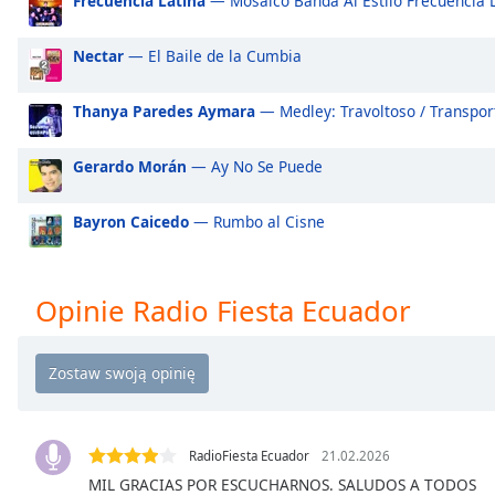
Frecuencia Latina
— Mosaico Banda Al Estilo Frecuencia 
Audio
Track
Nectar
— El Baile de la Cumbia
Picture-
in-
Picture
Thanya Paredes Aymara
— Medley: Travoltoso / Transpor
Fullscreen
This
Gerardo Morán
— Ay No Se Puede
is
a
Bayron Caicedo
— Rumbo al Cisne
modal
window.
Beginning
Opinie Radio Fiesta Ecuador
of
dialog
window.
Escape
will
cancel
RadioFiesta Ecuador
21.02.2026
and
MIL GRACIAS POR ESCUCHARNOS. SALUDOS A TODOS
close