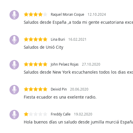
the
window.
Raquel Moran Coque
12.10.2024
Saludos desde España ,a toda mi gente ecuatoriana ex
Text
Color
Lina Buri
16.02.2021
Saludos de Unió City
Opacity
John Pelaez Rojas
27.10.2020
Text
Saludos desde New York escuchanoles todos los dias ex
Background
Color
Deivid Pin
20.06.2020
Fiesta ecuador es una exelente radio.
Opacity
Caption
Freddy Calle
19.02.2020
Area
Hola buenos días un saludo desde jumilla murciá Españ
Background