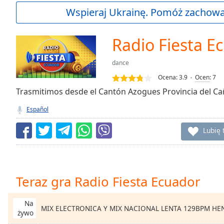
Current
Wspieraj Ukrainę. Pomóż zachować
Time
0:00
/
Duration
-:-
Radio Fiesta E
Loaded
:
0.00%
dance
0:00
Ocena:
3.9
Ocen
:
7
Stream
Type
Trasmitimos desde el Cantón Azogues Provincia del Cañ
LIVE
Seek to
Español
live,
currently
behind
Lubię 
live
LIVE
Remaining
Time
-
-:-
Teraz gra Radio Fiesta Ecuador
1x
Playback
Na
MIX ELECTRONICA Y MIX NACIONAL LENTA 129BPM HEN
Rate
żywo