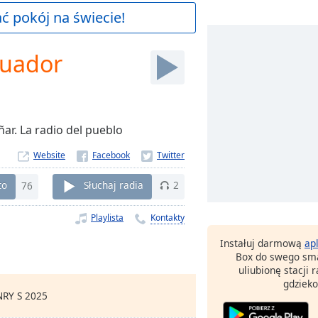
 pokój na świecie!
cuador
ar. La radio del pueblo
Website
to
76
Słuchaj radia
2
Playlista
Kontakty
Instałuj darmową
ap
Box do swego sma
uliubionę stacji
gdzieko
RY S 2025