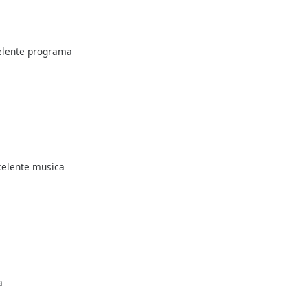
celente programa
celente musica
a