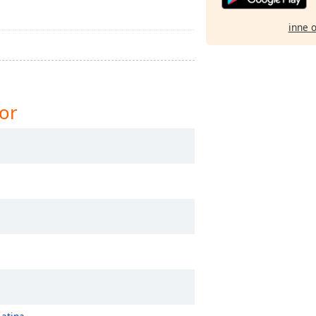
inne 
or