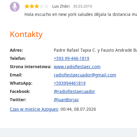
Color
Luis Zhibri
30.03.2019
Hola escucho en new york saludes déjala la distancia m
Opacity
Kontakty
Font
Size
Adres:
Padre Rafael Tapia C. y Fausto Andrade B
Telefon:
+593 99-446-1819
Text
Strona internetowa:
www.radiofiestaec.com
Edge
Style
Email:
radiofiestaecuador@gmail.com
WhatsApp:
+593994461819
Facebook:
@radiofiestaecuador
Font
Family
Twitter:
@JuanBorjaz
Czas w mieście Azogues
:
00:44
,
08.07.2026
Reset
Done
Close
Modal