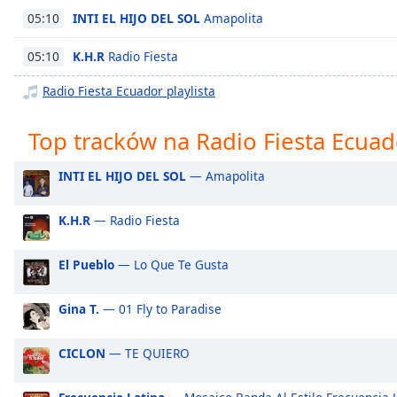
Chapters
INTI EL HIJO DEL SOL
Amapolita
05:10
Chapters
K.H.R
Radio Fiesta
05:10
Descriptions
Radio Fiesta Ecuador playlista
descriptions
off
,
Top tracków na Radio Fiesta Ecuad
selected
INTI EL HIJO DEL SOL
— Amapolita
Subtitles
subtitles
K.H.R
— Radio Fiesta
settings
,
opens
El Pueblo
— Lo Que Te Gusta
subtitles
settings
Gina T.
— 01 Fly to Paradise
dialog
subtitles
off
,
CICLON
— TE QUIERO
selected