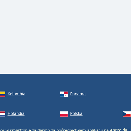
Kolumbia
Panama
Holandia
Polska
dor
w smartfonie za darmo za pośrednictwem aplikacji na
Androida
l