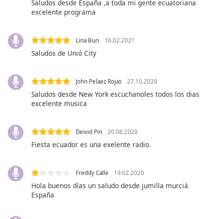
Color
Saludos desde España ,a toda mi gente ecuatoriana
excelente programa
Opacity
Lina Buri
16.02.2021
Saludos de Unió City
Caption
Area
Background
John Pelaez Rojas
27.10.2020
Color
Saludos desde New York escuchanoles todos los dias
excelente musica
Opacity
Deivid Pin
20.06.2020
Fiesta ecuador es una exelente radio.
Font
Size
Freddy Calle
19.02.2020
Text
Hola buenos días un saludo desde jumilla murciá
España
Edge
Style