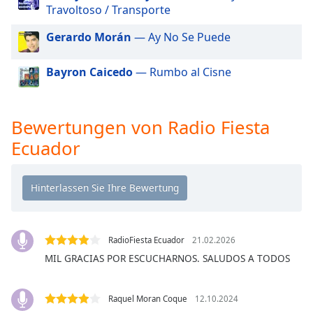
Beginning
Travoltoso / Transporte
of
dialog
Gerardo Morán
— Ay No Se Puede
window.
Escape
Bayron Caicedo
— Rumbo al Cisne
will
cancel
and
Bewertungen von Radio Fiesta
close
the
Ecuador
window.
Text
Color
RadioFiesta Ecuador
21.02.2026
Opacity
MIL GRACIAS POR ESCUCHARNOS. SALUDOS A TODOS
Text
Background
Raquel Moran Coque
12.10.2024