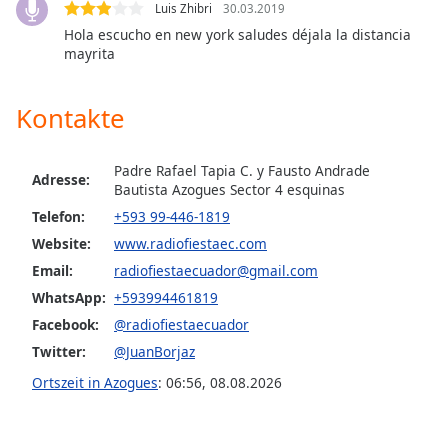
Luis Zhibri
30.03.2019
Font
Hola escucho en new york saludes déjala la distancia
mayrita
Family
Kontakte
Reset
Done
Close
Padre Rafael Tapia C. y Fausto Andrade
Modal
Adresse:
Bautista Azogues Sector 4 esquinas
Dialog
End
Telefon:
+593 99-446-1819
of
Website:
www.radiofiestaec.com
dialog
Email:
radiofiestaecuador@gmail.com
window.
WhatsApp:
+593994461819
Facebook:
@radiofiestaecuador
Twitter:
@JuanBorjaz
Ortszeit in Azogues
:
06:56
,
08.08.2026