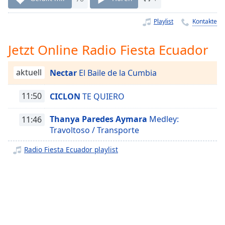
Remaining
Time
-
Playlist
Kontakte
-:-
Jetzt Online Radio Fiesta Ecuador
1x
Playback
aktuell
Nectar
El Baile de la Cumbia
Rate
Chapters
11:50
CICLON
TE QUIERO
Chapters
Thanya Paredes Aymara
Medley:
11:46
Travoltoso / Transporte
Descriptions
Radio Fiesta Ecuador playlist
descriptions
off
,
selected
Subtitles
subtitles
settings
,