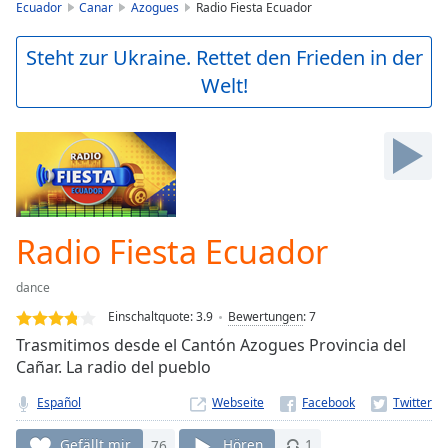
is
Ecuador
Canar
Azogues
Radio Fiesta Ecuador
loading.
Play
Steht zur Ukraine. Rettet den Frieden in der
Video
Welt!
Play
Skip
Backward
Skip
Forward
Mute
Current
Time
0:00
Radio Fiesta Ecuador
/
Duration
-:-
dance
Loaded
:
0.00%
Einschaltquote:
3.9
Bewertungen
:
7
Stream
Trasmitimos desde el Cantón Azogues Provincia del
Type
LIVE
Cañar. La radio del pueblo
Seek to
live,
Español
Webseite
currently
behind
Gefällt mir
76
Hören
1
live
LIVE