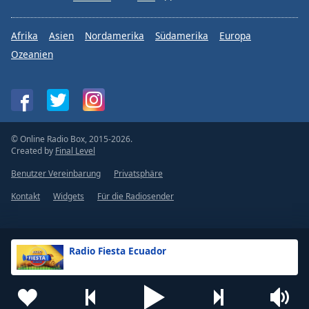
Afrika
Asien
Nordamerika
Südamerika
Europa
Ozeanien
© Online Radio Box, 2015-2026.
Created by
Final Level
Benutzer Vereinbarung
Privatsphäre
Kontakt
Widgets
Für die Radiosender
Radio Fiesta Ecuador