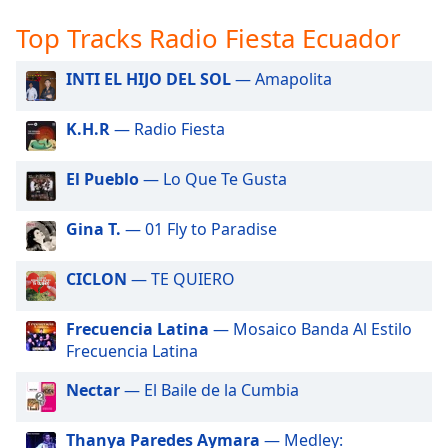
opens
Top Tracks Radio Fiesta Ecuador
subtitles
settings
INTI EL HIJO DEL SOL
— Amapolita
dialog
subtitles
off
,
K.H.R
— Radio Fiesta
selected
El Pueblo
— Lo Que Te Gusta
Audio
Track
Gina T.
— 01 Fly to Paradise
Picture-
in-
Picture
CICLON
— TE QUIERO
Fullscreen
This
Frecuencia Latina
— Mosaico Banda Al Estilo
is
Frecuencia Latina
a
modal
Nectar
— El Baile de la Cumbia
window.
Thanya Paredes Aymara
— Medley: