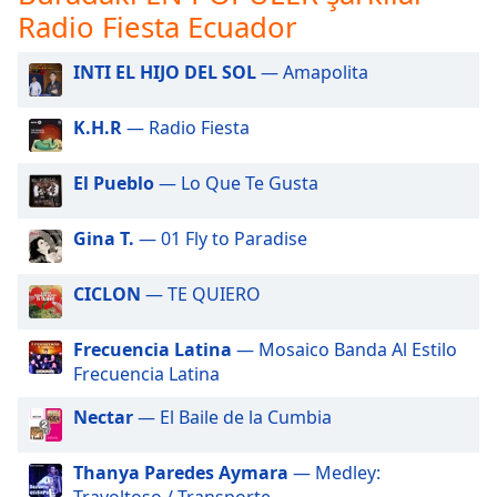
opens
Radio Fiesta Ecuador
subtitles
settings
INTI EL HIJO DEL SOL
— Amapolita
dialog
subtitles
off
,
K.H.R
— Radio Fiesta
selected
El Pueblo
— Lo Que Te Gusta
Audio
Track
Gina T.
— 01 Fly to Paradise
Picture-
in-
Picture
CICLON
— TE QUIERO
Fullscreen
This
Frecuencia Latina
— Mosaico Banda Al Estilo
is
Frecuencia Latina
a
modal
Nectar
— El Baile de la Cumbia
window.
Thanya Paredes Aymara
— Medley:
Beginning
Travoltoso / Transporte