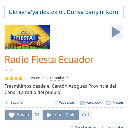
loading.
Play
Ukrayna'ya destek ol. Dünya barışını koru!
Video
Play
Skip
Backward
Skip
Forward
Mute
Current
Radio Fiesta Ecuador
Time
0:00
/
dance
Duration
-:-
Puan:
3.9
Yorumlar
:
7
Loaded
:
Trasmitimos desde el Cantón Azogues Provincia del
0.00%
Cañar. La radio del pueblo
Stream
Type
LIVE
Español
Web sitesi
Seek to
live,
Beğen
76
Canlı Dinle
1
currently
behind
live
LIVE
Şarkılar listesi
Kontaklar