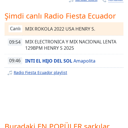
Remaining
Time
-
-:-
Şimdi canlı Radio Fiesta Ecuador
1x
Canlı
MIX ROKOLA 2022 USA HENRY S.
Playback
Rate
MIX ELECTRONICA Y MIX NACIONAL LENTA
09:54
129BPM HENRY S 2025
Chapters
Chapters
09:46
INTI EL HIJO DEL SOL
Amapolita
Descriptions
Radio Fiesta Ecuador playlist
descriptions
off
,
selected
Subtitles
subtitles
settings
,
Buradaki EN POPÜLER şarkılar