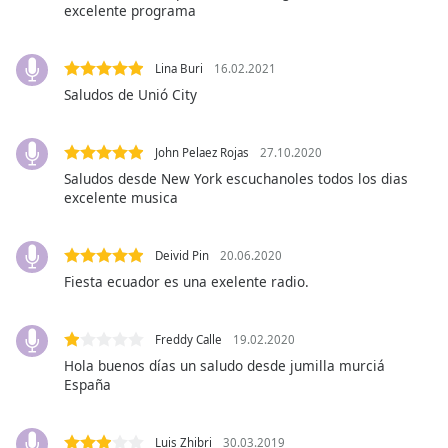
excelente programa
Opacity
Lina Buri
16.02.2021
Saludos de Unió City
Caption
Area
Background
John Pelaez Rojas
27.10.2020
Color
Saludos desde New York escuchanoles todos los dias
excelente musica
Opacity
Deivid Pin
20.06.2020
Fiesta ecuador es una exelente radio.
Font
Size
Freddy Calle
19.02.2020
Text
Hola buenos días un saludo desde jumilla murciá
España
Edge
Style
Luis Zhibri
30.03.2019