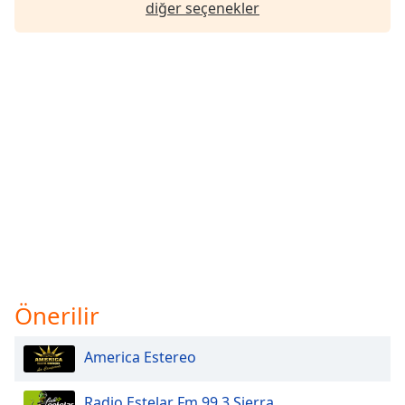
diğer seçenekler
Önerilir
America Estereo
Radio Estelar Fm 99.3 Sierra