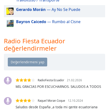
of
dialog
Gerardo Morán
— Ay No Se Puede
window.
Escape
Bayron Caicedo
— Rumbo al Cisne
will
cancel
and
Radio Fiesta Ecuador
close
the
değerlendirmeler
window.
Text
Color
Opacity
RadioFiesta Ecuador
21.02.2026
MIL GRACIAS POR ESCUCHARNOS. SALUDOS A TODOS
Text
Background
Raquel Moran Coque
12.10.2024
Color
Saludos desde España ,a toda mi gente ecuatoriana