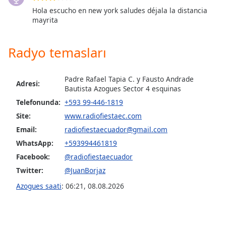
Font
Hola escucho en new york saludes déjala la distancia
Family
mayrita
Radyo temasları
Reset
Done
Close
Padre Rafael Tapia C. y Fausto Andrade
Modal
Adresi:
Bautista Azogues Sector 4 esquinas
Dialog
End
Telefonunda:
+593 99-446-1819
of
Site:
www.radiofiestaec.com
dialog
Email:
radiofiestaecuador@gmail.com
window.
WhatsApp:
+593994461819
Facebook:
@radiofiestaecuador
Twitter:
@JuanBorjaz
Azogues saati
:
06:21
,
08.08.2026