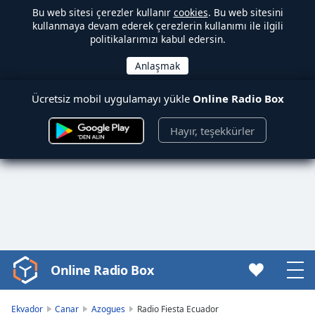
Bu web sitesi çerezler kullanır
cookies
. Bu web sitesini
kullanmaya devam ederek çerezlerin kullanımı ile ilgili
politikalarımızı kabul edersin.
Ücretsiz mobil uygulamayı yükle
Online Radio Box
Hayır, teşekkürler
Online Radio Box
Video
Player
is
Ekvador
Canar
Azogues
Radio Fiesta Ecuador