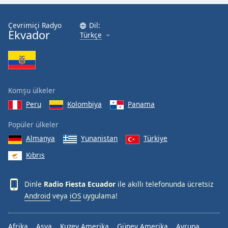
Çevrimiçi Radyo
Dil:
Ekvador
Türkçe
Komşu ülkeler
Peru
Kolombiya
Panama
Popüler ülkeler
Almanya
Yunanistan
Türkiye
Kıbrıs
Dinle
Radio Fiesta Ecuador
ile akıllı telefonunda ücretsiz
Android
veya
iOS
uygulama!
Afrika
Asya
Kuzey Amerika
Güney Amerika
Avrupa