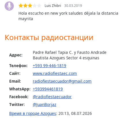
Font
Luis Zhibri
30.03.2019
Family
Hola escucho en new york saludes déjala la distancia
mayrita
Reset
Контакты радиостанции
Done
Close
Modal
Dialog
Padre Rafael Tapia C. y Fausto Andrade
Адрес:
End
Bautista Azogues Sector 4 esquinas
of
Телефон:
+593 99-446-1819
dialog
Сайт:
www.radiofiestaec.com
window.
Email:
radiofiestaecuador@gmail.com
WhatsApp:
+593994461819
Facebook:
@radiofiestaecuador
Twitter:
@JuanBorjaz
Время в городе Azogues
:
20:13
,
08.07.2026