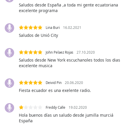
Saludos desde España ,a toda mi gente ecuatoriana
excelente programa
Opacity
Lina Buri
16.02.2021
Caption
Saludos de Unió City
Area
Background
Color
John Pelaez Rojas
27.10.2020
Saludos desde New York escuchanoles todos los dias
Opacity
excelente musica
Font
Deivid Pin
20.06.2020
Size
Fiesta ecuador es una exelente radio.
Text
Freddy Calle
19.02.2020
Edge
Hola buenos días un saludo desde jumilla murciá
Style
España