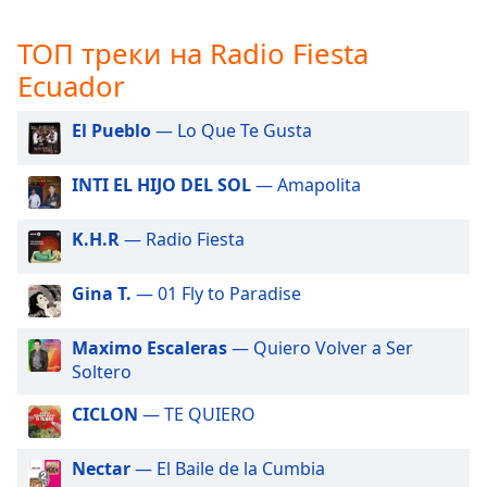
subtitles
settings
ТОП треки на Radio Fiesta
dialog
Ecuador
subtitles
off
,
El Pueblo
— Lo Que Te Gusta
selected
INTI EL HIJO DEL SOL
— Amapolita
Audio
Track
K.H.R
— Radio Fiesta
Picture-
in-
Picture
Gina T.
— 01 Fly to Paradise
Fullscreen
This
is
Maximo Escaleras
— Quiero Volver a Ser
a
Soltero
modal
CICLON
— TE QUIERO
window.
Nectar
— El Baile de la Cumbia
Beginning