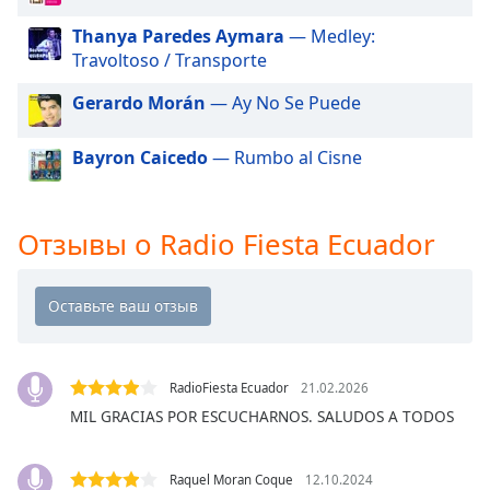
of
dialog
Thanya Paredes Aymara
— Medley:
window.
Travoltoso / Transporte
Escape
will
Gerardo Morán
— Ay No Se Puede
cancel
and
Bayron Caicedo
— Rumbo al Cisne
close
the
window.
Отзывы о Radio Fiesta Ecuador
Text
Color
Opacity
RadioFiesta Ecuador
21.02.2026
MIL GRACIAS POR ESCUCHARNOS. SALUDOS A TODOS
Text
Background
Color
Raquel Moran Coque
12.10.2024