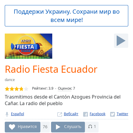
loading.
Play
Поддержи Украину. Сохрани мир во
Video
всем мире!
Play
Skip
Backward
Skip
Forward
Mute
Current
Time
0:00
Radio Fiesta Ecuador
/
Duration
-:-
dance
Loaded
:
0.00%
Рейтинг:
3.9
Оценок
:
7
Stream
Trasmitimos desde el Cantón Azogues Provincia del
Type
LIVE
Cañar. La radio del pueblo
Seek to
live,
Español
Вебсайт
currently
behind
Нравится
76
Слушать
1
live
LIVE