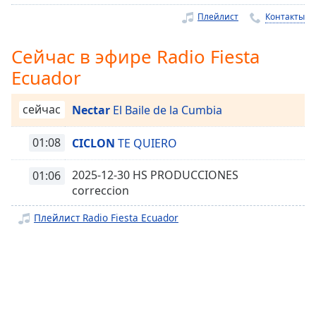
Remaining
Time
-
Плейлист
Контакты
-:-
Сейчас в эфире Radio Fiesta
1x
Ecuador
Playback
Rate
сейчас
Nectar
El Baile de la Cumbia
Chapters
01:08
CICLON
TE QUIERO
Chapters
Descriptions
2025-12-30 HS PRODUCCIONES
01:06
correccion
descriptions
off
,
Плейлист Radio Fiesta Ecuador
selected
Subtitles
subtitles
settings
,
opens