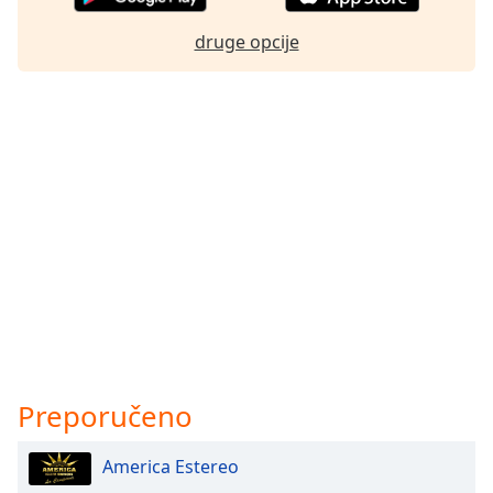
druge opcije
Preporučeno
America Estereo