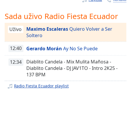
Remaining
Time
-
-:-
Sada uživo Radio Fiesta Ecuador
1x
Maximo Escaleras
Quiero Volver a Ser
Uživo
Playback
Soltero
Rate
12:40
Gerardo Morán
Ay No Se Puede
Chapters
Chapters
Diablito Candela - Mix Mulita Mañosa -
12:34
Diablito Candela - DJ JAV1TO - Intro 2K25 -
Descriptions
137 BPM
descriptions
Radio Fiesta Ecuador playlist
off
,
selected
Subtitles
subtitles
settings
,