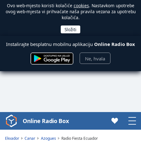
Ovo web-mjesto koristi kolačiće
cookies
. Nastavkom upotrebe
ovog web-mjesta vi prihvaćate naša pravila vezana za upotrebu
kolačića.
Instalirajte besplatnu mobilnu aplikaciju
Online Radio Box
Ne, hvala
Online Radio Box
Video
Player
is
Ekvador
Canar
Azogues
Radio Fiesta Ecuador