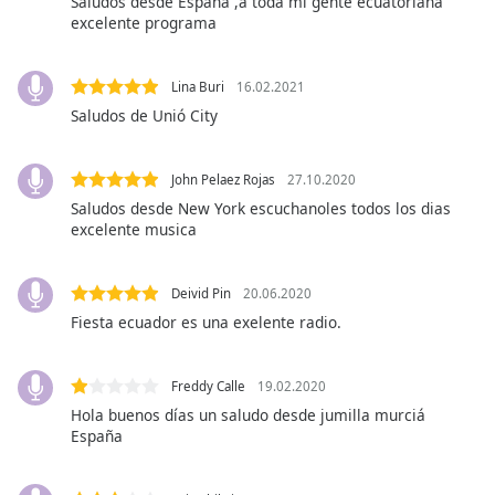
Saludos desde España ,a toda mi gente ecuatoriana
excelente programa
Opacity
Lina Buri
16.02.2021
Caption
Saludos de Unió City
Area
Background
John Pelaez Rojas
27.10.2020
Color
Saludos desde New York escuchanoles todos los dias
excelente musica
Opacity
Deivid Pin
20.06.2020
Font
Fiesta ecuador es una exelente radio.
Size
Freddy Calle
19.02.2020
Text
Hola buenos días un saludo desde jumilla murciá
Edge
España
Style