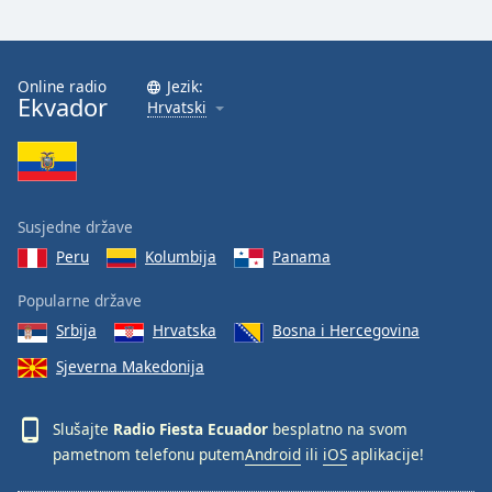
Online radio
Jezik:
Ekvador
Hrvatski
Susjedne države
Peru
Kolumbija
Panama
Popularne države
Srbija
Hrvatska
Bosna i Hercegovina
Sjeverna Makedonija
Slušajte
Radio Fiesta Ecuador
besplatno na svom
pametnom telefonu putem
Android
ili
iOS
aplikacije!