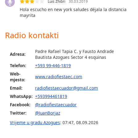
Luis Zhibri
30.03.2019
Font
Hola escucho en new york saludes déjala la distancia
Family
mayrita
Reset
Radio kontakti
Done
Close
Modal
Padre Rafael Tapia C. y Fausto Andrade
Adresa:
Dialog
Bautista Azogues Sector 4 esquinas
End
Telefon:
+593 99-446-1819
of
Web-
dialog
www.radiofiestaec.com
mjesto:
window.
Email:
radiofiestaecuador@gmail.com
WhatsApp:
+593994461819
Facebook:
@radiofiestaecuador
Twitter:
@JuanBorjaz
Vrijeme u gradu Azogues
:
07:47
,
08.09.2026