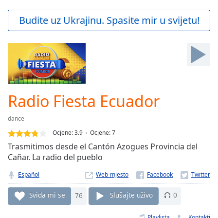
loading.
Play
Budite uz Ukrajinu. Spasite mir u svijetu!
Video
Play
Skip
Backward
Skip
Forward
Mute
Current
Radio Fiesta Ecuador
Time
0:00
/
dance
Duration
-:-
Ocjene:
3.9
Ocjene
:
7
Loaded
:
Trasmitimos desde el Cantón Azogues Provincia del
0.00%
Cañar. La radio del pueblo
Stream
Type
LIVE
Español
Web-mjesto
Seek to
live,
Sviđa mi se
76
Slušajte uživo
0
currently
behind
live
LIVE
Playlista
Kontakti