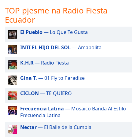
opens
subtitles
TOP pjesme na Radio Fiesta
settings
Ecuador
dialog
subtitles
El Pueblo
— Lo Que Te Gusta
off
,
selected
INTI EL HIJO DEL SOL
— Amapolita
Audio
Track
K.H.R
— Radio Fiesta
Picture-
in-
Gina T.
— 01 Fly to Paradise
Picture
Fullscreen
This
CICLON
— TE QUIERO
is
a
Frecuencia Latina
— Mosaico Banda Al Estilo
modal
Frecuencia Latina
window.
Nectar
— El Baile de la Cumbia
Beginning