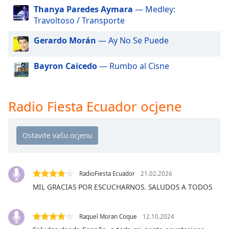
of
Thanya Paredes Aymara
— Medley:
dialog
Travoltoso / Transporte
window.
Escape
Gerardo Morán
— Ay No Se Puede
will
cancel
Bayron Caicedo
— Rumbo al Cisne
and
close
the
Radio Fiesta Ecuador ocjene
window.
Text
Color
Opacity
RadioFiesta Ecuador
21.02.2026
MIL GRACIAS POR ESCUCHARNOS. SALUDOS A TODOS
Text
Background
Raquel Moran Coque
12.10.2024
Color