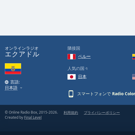
the
window.
Text
Color
オンラインラジオ
隣接国
Opacity
エクアドル
ペルー
Text
人気の国々
Background
日本
Color
言語:
日本語
スマートフォンで
Radio Color
Opacity
© Online Radio Box, 2015-2026.
利用規約
プライバシーポリシー
Caption
Created by
Final Level
Area
Background