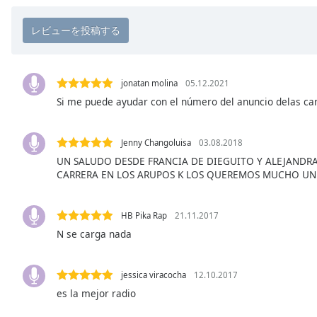
Chapters
Chapters
Descriptions
descriptions
jonatan molina
05.12.2021
off
,
Si me puede ayudar con el número del anuncio delas ca
selected
Jenny Changoluisa
03.08.2018
Subtitles
UN SALUDO DESDE FRANCIA DE DIEGUITO Y ALEJANDRA
subtitles
CARRERA EN LOS ARUPOS K LOS QUEREMOS MUCHO UN 
settings
,
opens
subtitles
HB Pika Rap
21.11.2017
settings
N se carga nada
dialog
subtitles
jessica viracocha
12.10.2017
off
,
es la mejor radio
selected