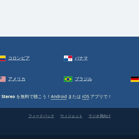
コロンビア
パナマ
アメリカ
ブラジル
 Stereo
を無料で聴こう！
Android
または
iOS
アプリで！
フィードバック
ウィジェット
ラジオ局向け