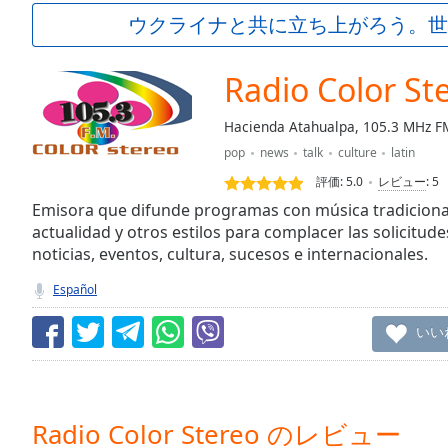
Current
ウクライナと共に立ち上がろう。世
Time
0:00
/
Duration
-:-
Radio Color St
Loaded
:
0.00%
Hacienda Atahualpa, 105.3 MHz F
0:00
pop
news
talk
culture
latin
Stream
Type
LIVE
評価:
5.0
レビュー
:
5
Seek to
Emisora que difunde programas con música tradicional
live,
actualidad y otros estilos para complacer las solicitud
currently
noticias, eventos, cultura, sucesos e internacionales.
behind
live
LIVE
Remaining
Español
Time
-
-:-
いい
1x
Playback
Rate
Radio Color Stereo のレビュー