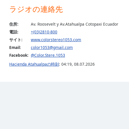
Audio
ラジオの連絡先
Track
Picture-
in-
住所:
Av. Roosevelt y Av.Atahualpa Cotopaxi Ecuador
Picture
電話:
+(03)2810-800
Fullscreen
This
サイト:
www.colorstereo1053.com
is
Email:
color1053@gmail.com
a
Facebook:
@Color.Stere.1053
modal
Hacienda Atahualpaの時刻
:
04:19
,
08.07.2026
window.
Beginning
of
dialog
window.
Escape
will
cancel
and
close