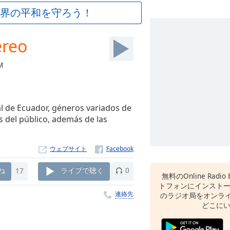
界の平和を守ろう！
ereo
M
 de Ecuador, géneros variados de
es del público, además de las
ウェブサイト
ね
17
ライブで聴く
0
無料のOnline Radio 
トフォンにインスト
連絡先
のラジオ局をオンライ
どこに