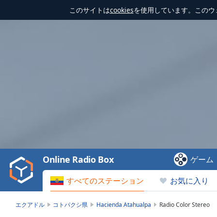
このサイトは
cookies
を使用しています。このウ
Video
Player
is
loading.
Play
Video
Online Radio Box
ゲーム
Play
Skip
すべてのステーション
お気に入り
Backward
Skip
Forward
エクアドル
コトパクシ県
Hacienda Atahualpa
Radio Color Stereo
Mute