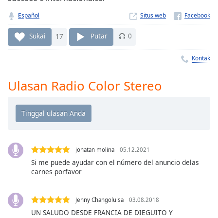
Remaining
Time
-
Español
Situs web
-:-
Sukai
17
Putar
0
1x
Playback
Kontak
Rate
Ulasan Radio Color Stereo
Chapters
Chapters
Descriptions
descriptions
off
,
jonatan molina
05.12.2021
selected
Si me puede ayudar con el número del anuncio delas
carnes porfavor
Subtitles
subtitles
Jenny Changoluisa
03.08.2018
settings
,
UN SALUDO DESDE FRANCIA DE DIEGUITO Y