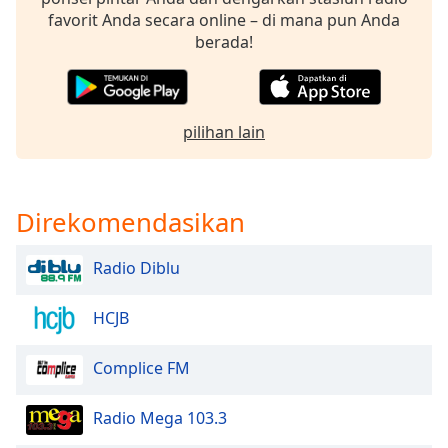
favorit Anda secara online – di mana pun Anda
berada!
Opacity
Caption
Area
pilihan lain
Background
Color
Direkomendasikan
Opacity
Radio Diblu
Font
Size
HCJB
Text
Complice FM
Edge
Style
Radio Mega 103.3