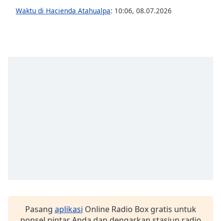
of
Waktu di Hacienda Atahualpa
:
10:06
,
08.07.2026
dialog
window.
Escape
will
cancel
and
close
the
window.
Text
Color
Opacity
Text
Background
Pasang
aplikasi
Online Radio Box gratis untuk
Color
ponsel pintar Anda dan dengarkan stasiun radio