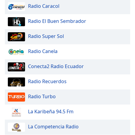
Font
Radio Caracol
Family
Radio El Buen Sembrador
Reset
Radio Super Sol
Done
Close
Modal
Radio Canela
Dialog
End
of
Conecta2 Radio Ecuador
dialog
window.
Radio Recuerdos
Radio Turbo
La Karibeña 94.5 Fm
La Competencia Radio