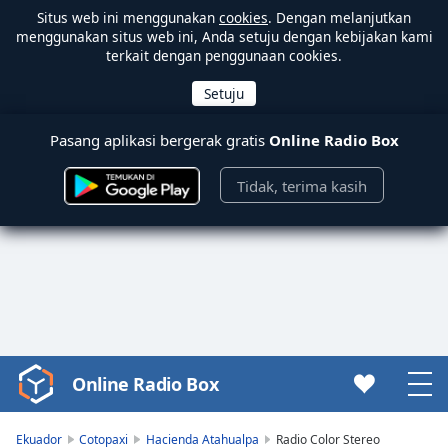
Situs web ini menggunakan
cookies
. Dengan melanjutkan
menggunakan situs web ini, Anda setuju dengan kebijakan kami
terkait dengan penggunaan cookies.
Pasang aplikasi bergerak gratis
Online Radio Box
Tidak, terima kasih
Online Radio Box
Video
Player
is
Ekuador
Cotopaxi
Hacienda Atahualpa
Radio Color Stereo