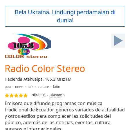
loading.
Play
Bela Ukraina. Lindungi perdamaian di
Video
dunia!
Play
Skip
Backward
Skip
Forward
Mute
Current
Time
0:00
Radio Color Stereo
/
Duration
-:-
Hacienda Atahualpa, 105.3 MHz FM
Loaded
:
pop
news
talk
culture
latin
0.00%
Stream
Nilai:
5.0
Ulasan
:
5
Type
LIVE
Emisora que difunde programas con música
Seek to
tradicional de Ecuador, géneros variados de actualidad
live,
y otros estilos para complacer las solicitudes del
currently
behind
público, además de las noticias, eventos, cultura,
live
LIVE
sucesos e internacionales.