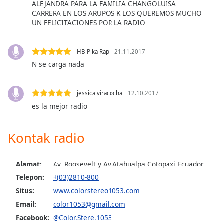
opens
ALEJANDRA PARA LA FAMILIA CHANGOLUISA
subtitles
CARRERA EN LOS ARUPOS K LOS QUEREMOS MUCHO
settings
UN FELICITACIONES POR LA RADIO
dialog
subtitles
HB Pika Rap
21.11.2017
off
,
N se carga nada
selected
Audio
Track
jessica viracocha
12.10.2017
es la mejor radio
Picture-
in-
Picture
Kontak radio
Fullscreen
This
is
Alamat:
Av. Roosevelt y Av.Atahualpa Cotopaxi Ecuador
a
Telepon:
+(03)2810-800
modal
Situs:
www.colorstereo1053.com
window.
Email:
color1053@gmail.com
Beginning
Facebook:
@Color.Stere.1053