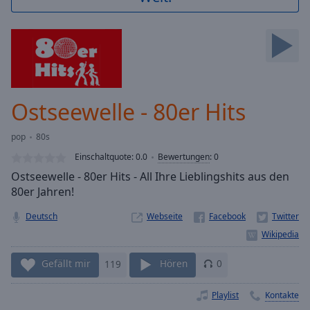
Backward
Skip
Forward
Mute
Current
Time
0:00
/
Ostseewelle - 80er Hits
Duration
-:-
Loaded
:
pop
80s
0.00%
Stream
Einschaltquote:
0.0
Bewertungen
:
0
Type
LIVE
Ostseewelle - 80er Hits - All Ihre Lieblingshits aus den
Seek to
80er Jahren!
live,
currently
Deutsch
Webseite
behind
live
LIVE
Remaining
Time
-
Gefällt mir
119
Hören
0
-:-
Playlist
Kontakte
1x