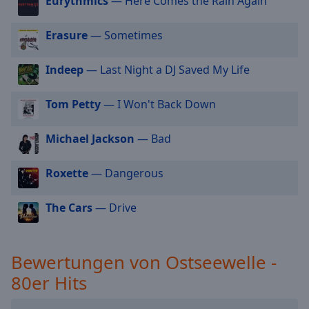
Eurythmics
— Here Comes the Rain Again
cancel
and
Erasure
— Sometimes
close
the
Indeep
— Last Night a DJ Saved My Life
window.
Tom Petty
— I Won't Back Down
Text
Color
Michael Jackson
— Bad
Opacity
Roxette
— Dangerous
Text
The Cars
— Drive
Background
Color
Bewertungen von Ostseewelle -
Opacity
80er Hits