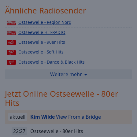
Playback
Ähnliche Radiosender
Rate
Chapters
Ostseewelle - Region Nord
Ostseewelle HIT-RADIO
Chapters
Ostseewelle - 90er Hits
Descriptions
Ostseewelle - Soft Hits
descriptions
Ostseewelle - Dance & Black Hits
off
,
selected
Ostseewelle - Deutsche Hits
Weitere mehr
Ostseewelle - Weihnachtshits
Subtitles
Jetzt Online Ostseewelle - 80er
Ostseewelle - Brandneue Hits
subtitles
settings
,
Hits
Ostseewelle - Schlager-Hits
opens
Ostseewelle - Rock Hits
subtitles
aktuell
Kim Wilde
View From a Bridge
settings
Ostseewelle - Oldies Hits
dialog
22:27
Ostseewelle - 80er Hits
Ostseewelle - 2000er Hits
subtitles