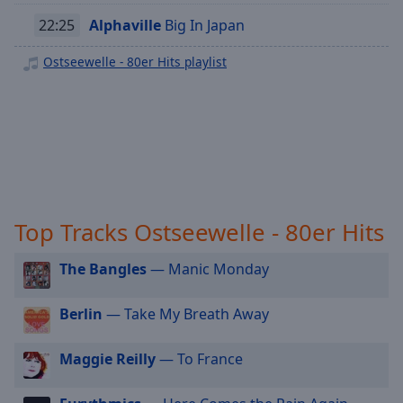
off
,
Ostseewelle - 2010er Hits
22:25
Alphaville
Big In Japan
selected
Ostseewelle - Deutsche Hip Hop Hits
Ostseewelle - 80er Hits playlist
Audio
Ostseewelle - Special Hits
Track
Ostseewelle - Party Hits
Picture-
Ostseewelle - Hits für Kids
in-
Picture
Ostseewelle - Best of Weihnachtshits
Fullscreen
This
Ostseewelle - Sommer Hits
is
a
Top Tracks Ostseewelle - 80er Hits
modal
window.
The Bangles
— Manic Monday
Beginning
Berlin
— Take My Breath Away
of
dialog
Maggie Reilly
— To France
window.
Escape
will