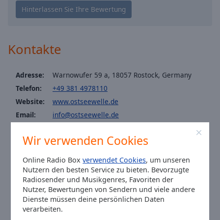
Caption
Area
Background
Color
Kontakte
Opacity
Adresse:
Warnowufer 59 a, 18057 Rostock, Germany
Telefon:
+49 381 4978110
Font
Website:
www.ostseewelle.de
Size
Email:
info@ostseewelle.de
Facebook:
@IloveOstseewelle
Text
Wir verwenden Cookies
Edge
Twitter:
@ostseewelle_de
Style
Youtube:
@featured
Online Radio Box
verwendet Cookies
, um unseren
Telefax: 0381 / 44 0 77-120
Nutzern den besten Service zu bieten. Bevorzugte
Radiosender und Musikgenres, Favoriten der
Font
Ortszeit in Rostock
:
00:29
,
08.08.2026
Nutzer, Bewertungen von Sendern und viele andere
Family
Dienste müssen deine persönlichen Daten
verarbeiten.