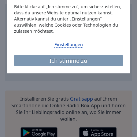
Reset
Bitte klicke auf „Ich stimme zu“, um sicherzustellen,
Done
dass du unsere Website optimal nutzen kannst.
Close
Alternativ kannst du unter „Einstellungen“
Modal
Dialog
auswählen, welche Cookies oder Technologien du
End
zulassen möchtest.
of
dialog
Einstellungen
window.
Ich stimme zu
Installieren Sie gratis
Gratisapp
auf Ihrem
Smartphone die Online Radio Box-App und hören
Sie Ihr Lieblingsradio online an, wo Sie immer
wollen.