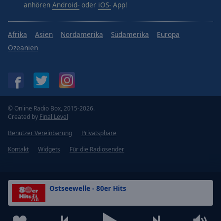
anhören
Android-
oder
iOS-
App!
Afrika
Asien
Nordamerika
Südamerika
Europa
Ozeanien
© Online Radio Box, 2015-2026.
Created by
Final Level
Benutzer Vereinbarung
Privatsphäre
Kontakt
Widgets
Für die Radiosender
Ostseewelle - 80er Hits