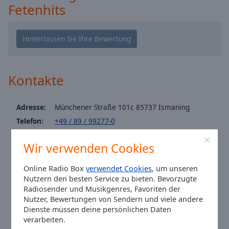
Caption
Fetenhits
Area
Background
Color
Opacity
Kontakte
Font
Size
Adresse:
Münchener Straße 101c 85737 Ismaning
Telefon:
+49 / 89 / 99277-0
Website:
www.oldie-antenne.de
Text
Wir verwenden Cookies
Edge
Email:
info@oldie-antenne.de
Style
Facebook:
@oldieantenne
Online Radio Box
verwendet Cookies
, um unseren
Youtube:
@featured
Nutzern den besten Service zu bieten. Bevorzugte
Font
Radiosender und Musikgenres, Favoriten der
Ortszeit in Ismaning
:
22:21
,
08.06.2026
Family
Nutzer, Bewertungen von Sendern und viele andere
Dienste müssen deine persönlichen Daten
verarbeiten.