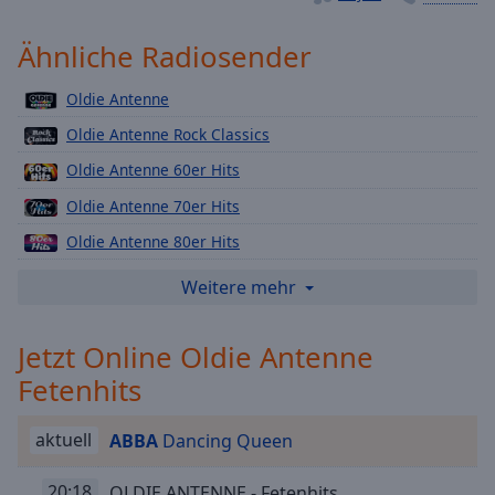
Playback
Rate
Ähnliche Radiosender
Chapters
Oldie Antenne
Chapters
Oldie Antenne Rock Classics
Descriptions
Oldie Antenne 60er Hits
descriptions
Oldie Antenne 70er Hits
off
,
Oldie Antenne 80er Hits
selected
Oldie Antenne 80er New Wave
Weitere mehr
Subtitles
Oldie Antenne 90er Hits
subtitles
Jetzt Online Oldie Antenne
Oldie Antenne Disco Fever
settings
,
Fetenhits
Oldie Antenne NDW
opens
subtitles
Oldie Antenne Bella Italia
settings
aktuell
ABBA
Dancing Queen
Oldie Antenne Weihnachten
dialog
subtitles
20:18
OLDIE ANTENNE - Fetenhits
Antenne Bayern