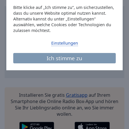
Reset
Bitte klicke auf „Ich stimme zu“, um sicherzustellen,
Done
dass du unsere Website optimal nutzen kannst.
Close
Modal
Alternativ kannst du unter „Einstellungen“
Dialog
auswählen, welche Cookies oder Technologien du
End
zulassen möchtest.
of
dialog
Einstellungen
window.
Ich stimme zu
Installieren Sie gratis
Gratisapp
auf Ihrem
Smartphone die Online Radio Box-App und hören
Sie Ihr Lieblingsradio online an, wo Sie immer
wollen.