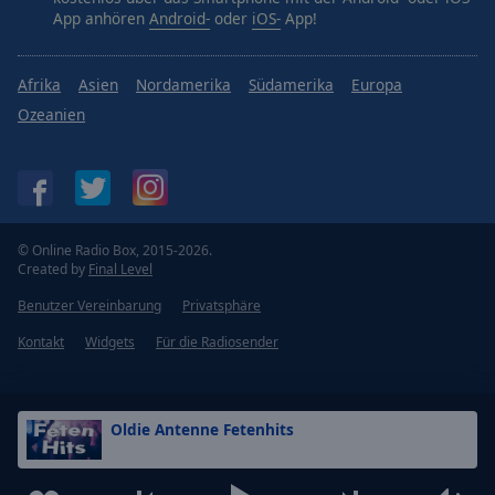
App anhören
Android-
oder
iOS-
App!
Afrika
Asien
Nordamerika
Südamerika
Europa
Ozeanien
© Online Radio Box, 2015-2026.
Created by
Final Level
Benutzer Vereinbarung
Privatsphäre
Kontakt
Widgets
Für die Radiosender
Oldie Antenne Fetenhits