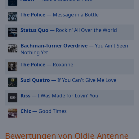
cancel
and
The Police
— Message in a Bottle
close
the
Status Quo
— Rockin' All Over the World
window.
Bachman-Turner Overdrive
— You Ain't Seen
Text
Nothing Yet
Color
The Police
— Roxanne
Opacity
Suzi Quatro
— If You Can't Give Me Love
Text
Kiss
— I Was Made for Lovin' You
Background
Color
Chic
— Good Times
Opacity
Bewertungen von Oldie Antenne