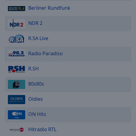
Berliner Rundfunk
NDR 2
R.SA Live
Radio Paradiso
R.SH
80s80s
Oldies
ON Hits
Hitradio RTL