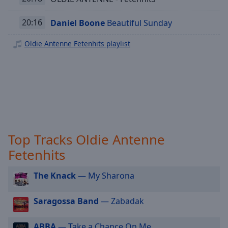
off
,
selected
20:16
Daniel Boone
Beautiful Sunday
Audio
Oldie Antenne Fetenhits playlist
Track
Picture-
in-
Picture
Fullscreen
This
is
a
Top Tracks Oldie Antenne
modal
window.
Fetenhits
Beginning
The Knack
— My Sharona
of
dialog
Saragossa Band
— Zabadak
window.
Escape
ABBA
— Take a Chance On Me
will