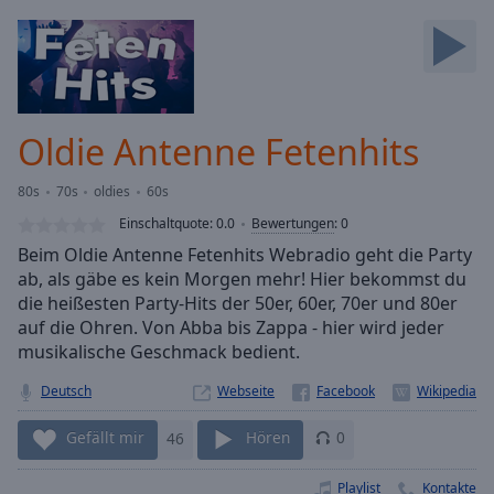
Backward
Skip
Forward
Mute
Current
Time
0:00
Oldie Antenne Fetenhits
/
Duration
-:-
80s
70s
oldies
60s
Loaded
:
0.00%
Einschaltquote:
0.0
Bewertungen
:
0
Stream
Beim Oldie Antenne Fetenhits Webradio geht die Party
Type
LIVE
ab, als gäbe es kein Morgen mehr! Hier bekommst du
Seek to
die heißesten Party-Hits der 50er, 60er, 70er und 80er
live,
auf die Ohren. Von Abba bis Zappa - hier wird jeder
currently
musikalische Geschmack bedient.
behind
live
LIVE
Remaining
Deutsch
Webseite
Time
-
-:-
Gefällt mir
46
Hören
0
1x
Playlist
Kontakte