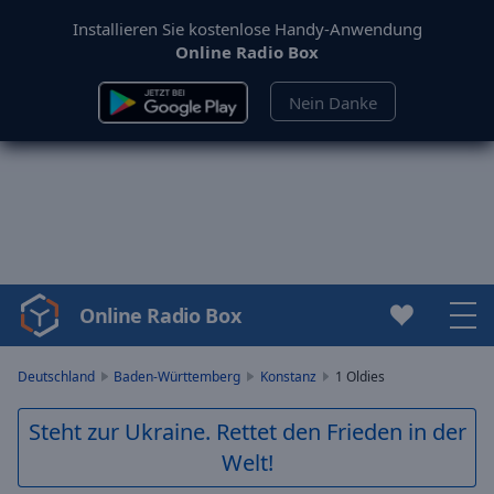
Installieren Sie kostenlose Handy-Anwendung
Online Radio Box
Nein Danke
Online Radio Box
Video
Player
is
Deutschland
Baden-Württemberg
Konstanz
1 Oldies
loading.
Play
Steht zur Ukraine. Rettet den Frieden in der
Video
Welt!
Play
Skip