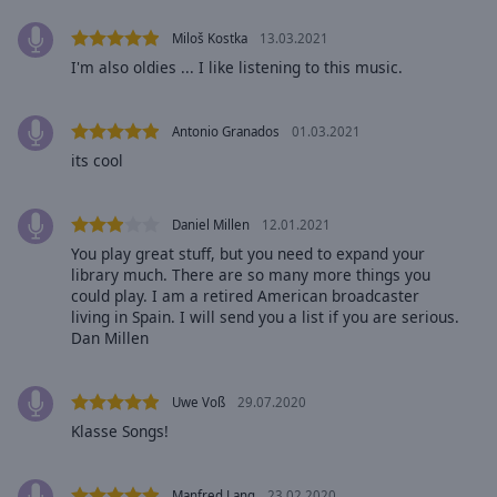
Caption
Area
Miloš Kostka
13.03.2021
Background
I'm also oldies ... I like listening to this music.
Color
Antonio Granados
01.03.2021
Opacity
its cool
Font
Daniel Millen
12.01.2021
Size
You play great stuff, but you need to expand your
library much. There are so many more things you
Text
could play. I am a retired American broadcaster
living in Spain. I will send you a list if you are serious.
Edge
Dan Millen
Style
Uwe Voß
29.07.2020
Font
Klasse Songs!
Family
Manfred Lang
23.02.2020