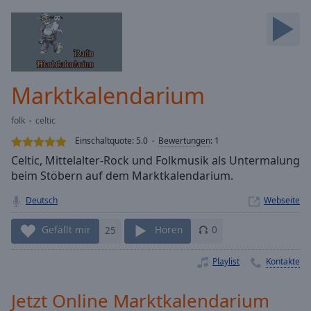
Backward
Skip
Forward
Mute
Current
Time
0:00
Marktkalendarium
/
Duration
-:-
folk
celtic
Loaded
:
0.00%
Einschaltquote:
5.0
Bewertungen
:
1
Stream
Celtic, Mittelalter-Rock und Folkmusik als Untermalung
Type
LIVE
beim Stöbern auf dem Marktkalendarium.
Seek to
live,
Deutsch
Webseite
currently
behind
Gefällt mir
25
Hören
0
live
LIVE
Remaining
Time
-
Playlist
Kontakte
-:-
Jetzt Online Marktkalendarium
1x