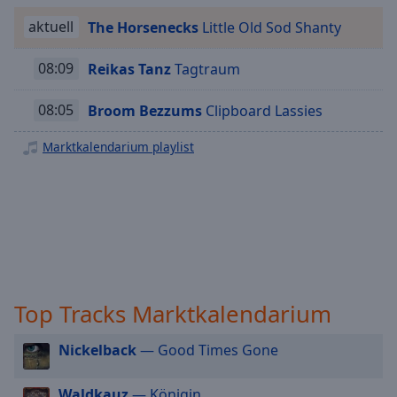
Playback
aktuell
The Horsenecks
Little Old Sod Shanty
Rate
Chapters
08:09
Reikas Tanz
Tagtraum
Chapters
08:05
Broom Bezzums
Clipboard Lassies
Descriptions
Marktkalendarium playlist
descriptions
off
,
selected
Subtitles
subtitles
settings
,
Top Tracks Marktkalendarium
opens
subtitles
settings
Nickelback
— Good Times Gone
dialog
subtitles
Waldkauz
— Königin