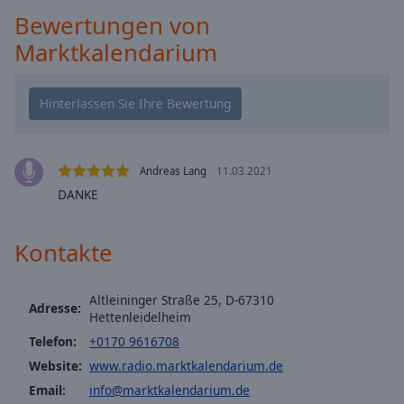
cancel
Bewertungen von
and
Marktkalendarium
close
the
window.
Text
Color
Andreas Lang
11.03.2021
DANKE
Opacity
Kontakte
Text
Background
Altleininger Straße 25, D-67310
Color
Adresse:
Hettenleidelheim
Telefon:
+0170 9616708
Opacity
Website:
www.radio.marktkalendarium.de
Email:
info@marktkalendarium.de