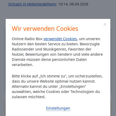
Caption
Ortszeit in Hettenleidelheim
:
10:14
,
08.09.2026
Area
Background
Color
Wir verwenden Cookies
Opacity
Online Radio Box
verwendet Cookies
, um unseren
Nutzern den besten Service zu bieten. Bevorzugte
Font
Radiosender und Musikgenres, Favoriten der
Size
Nutzer, Bewertungen von Sendern und viele andere
Dienste müssen deine persönlichen Daten
verarbeiten.
Text
Edge
Bitte klicke auf „Ich stimme zu“, um sicherzustellen,
Style
dass du unsere Website optimal nutzen kannst.
Alternativ kannst du unter „Einstellungen“
auswählen, welche Cookies oder Technologien du
Font
zulassen möchtest.
Family
Installieren Sie gratis
Gratisapp
auf Ihrem
Einstellungen
Smartphone die Online Radio Box-App und hören