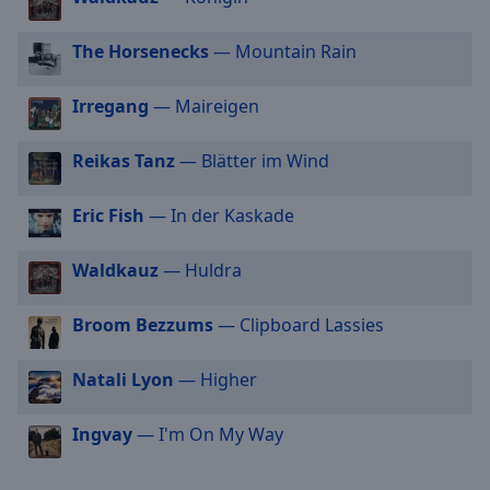
off
,
selected
The Horsenecks
— Mountain Rain
Audio
Track
Irregang
— Maireigen
Picture-
in-
Reikas Tanz
— Blätter im Wind
Picture
Fullscreen
Eric Fish
— In der Kaskade
This
is
a
Waldkauz
— Huldra
modal
window.
Broom Bezzums
— Clipboard Lassies
Beginning
Natali Lyon
— Higher
of
dialog
Ingvay
— I'm On My Way
window.
Escape
will