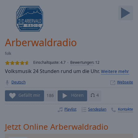
Backward
Skip
Forward
Mute
Current
Time
0:00
Arberwaldradio
/
Duration
-:-
folk
Loaded
:
0.00%
Einschaltquote:
4.7
Bewertungen
:
12
Stream
Volksmusik 24 Stunden rund um die Uhr.
Weitere mehr
Type
LIVE
Deutsch
Webseite
Seek to
live,
currently
Gefällt mir
186
Hören
4
behind
live
LIVE
Remaining
Playlist
Sendeplan
Kontakte
Time
-
-:-
Jetzt Online Arberwaldradio
1x