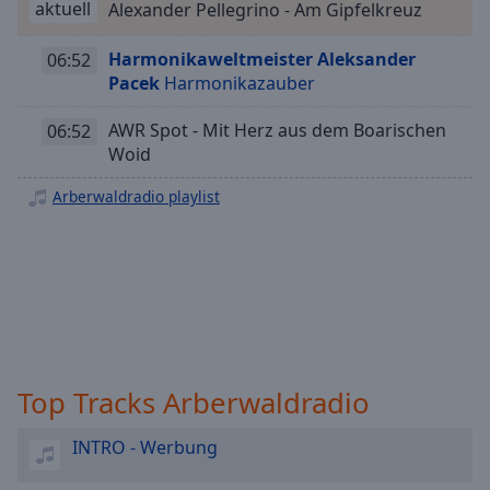
aktuell
Alexander Pellegrino - Am Gipfelkreuz
Playback
Rate
Harmonikaweltmeister Aleksander
06:52
Chapters
Pacek
Harmonikazauber
Chapters
AWR Spot - Mit Herz aus dem Boarischen
06:52
Woid
Descriptions
Arberwaldradio playlist
descriptions
off
,
selected
Subtitles
subtitles
settings
,
opens
Top Tracks Arberwaldradio
subtitles
settings
INTRO - Werbung
dialog
subtitles