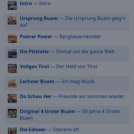
Intro
— Intro
off
,
selected
Ursprung Buam
— Die Ursprung Buam geig'n
Audio
auf
Track
Pseirer Power
— Bergbauernkinder
Picture-
in-
Picture
Die Pitztaler
— Einmal um die ganze Welt
Fullscreen
This
Vollgas Tirol
— Der Held von Tirol
is
a
modal
Lechner Buam
— Ich mag Musik
window.
Do Schau Her
— Freunde wir kommen wieder
Beginning
of
Original 4 tiroler Buam
— 50 Jahre 4 Tiroler
dialog
Buam
window.
Escape
Die Edlseer
— Steirerkraft
will