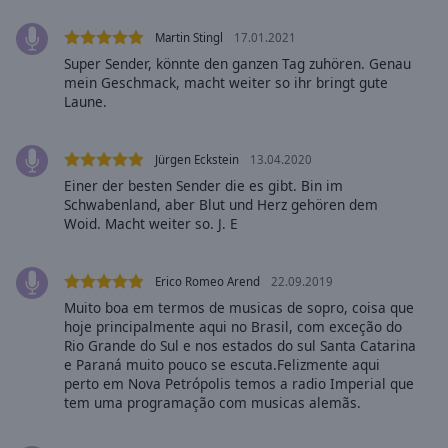
Caption
Area
Martin Stingl
17.01.2021
Background
Super Sender, könnte den ganzen Tag zuhören. Genau
Color
mein Geschmack, macht weiter so ihr bringt gute
Laune.
Opacity
Jürgen Eckstein
13.04.2020
Font
Einer der besten Sender die es gibt. Bin im
Schwabenland, aber Blut und Herz gehören dem
Size
Woid. Macht weiter so. J. E
Text
Erico Romeo Arend
22.09.2019
Edge
Muito boa em termos de musicas de sopro, coisa que
Style
hoje principalmente aqui no Brasil, com exceção do
Rio Grande do Sul e nos estados do sul Santa Catarina
e Paraná muito pouco se escuta.Felizmente aqui
Font
perto em Nova Petrópolis temos a radio Imperial que
Family
tem uma programação com musicas alemãs.