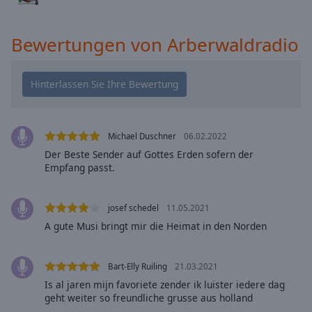
cancel
and
Bewertungen von Arberwaldradio
close
the
window.
Text
Color
Michael Duschner
06.02.2022
Der Beste Sender auf Gottes Erden sofern der
Opacity
Empfang passt.
Text
josef schedel
11.05.2021
Background
A gute Musi bringt mir die Heimat in den Norden
Color
Bart-Elly Ruiling
21.03.2021
Opacity
Is al jaren mijn favoriete zender ik luister iedere dag
geht weiter so freundliche grusse aus holland