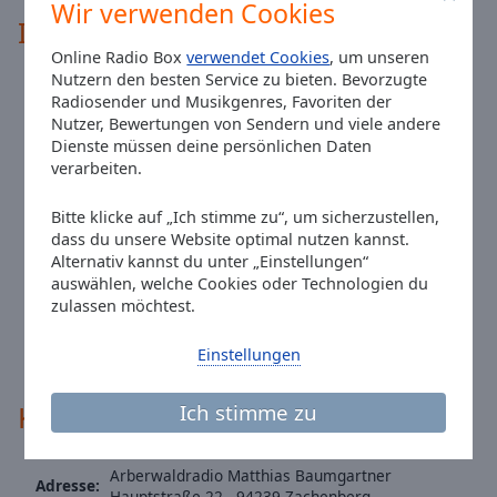
Wir verwenden Cookies
Information über das Radio
Online Radio Box
verwendet Cookies
, um unseren
Täglich von 19 - 22 Uhr moderierte Abendsendungen aus
Nutzern den besten Service zu bieten. Bevorzugte
verschiedenen Studios. Sonntag von 10 - 17 Uhr
Radiosender und Musikgenres, Favoriten der
durchgehend moderierte Sendungen. Standard Programm:
Nutzer, Bewertungen von Sendern und viele andere
Montag 19 - 22 Uhr Kühbach, Dienstag 19 - 22 Uhr Piflitz,
Dienste müssen deine persönlichen Daten
Mittwoch 19 - 22 Uhr Zachenberg mit Hias und Anita,
verarbeiten.
Donnerstag 19 - 22 Uhr Meierberg mit Hans und Tom,
Freitag 19 - 22 Uhr im Wechsel Grub/Rattenberg Hans
Hofmann, Samstag 19 - 22 Uhr im Wechsel
Bitte klicke auf „Ich stimme zu“, um sicherzustellen,
Grub/Rattenberg Hans Hofmann, Sonntag 10 - 13 Uhr
dass du unsere Website optimal nutzen kannst.
Radiofrühschoppen aus Rattenberg mit und Gang, Sonntag
Alternativ kannst du unter „Einstellungen“
13 - 17 Uhr Weihmannsried, Sonntag 19 - 22 Uhr
auswählen, welche Cookies oder Technologien du
Meierberg mit Hans Wildfeuer. Die abweichenden
zulassen möchtest.
Sendezeiten befinden sich rechts beim aktuellen Kalender.
Außerhalb der moderierten Sendezeiten spielt der
Einstellungen
elektrische Moderator.
Kontakte
Ich stimme zu
Arberwaldradio Matthias Baumgartner
Adresse:
Hauptstraße 22 - 94239 Zachenberg