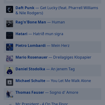
off
,
Daft Punk
— Get Lucky (feat. Pharrell Williams
selected
& Nile Rodgers)
Audio
Track
Rag'n'Bone Man
— Human
Picture-
Hatari
— Hatrið mun sigra
in-
Picture
Fullscreen
Pietro Lombardi
— Mein Herz
This
is
Mario Rosenauer
— Dreilagiges Klopapier
a
modal
window.
Daniel Stodolka
— An jenem Tag
Beginning
Michael Schulte
— You Let Me Walk Alone
of
dialog
Thomas Fauser
— Sogno d' Amore
window.
Escape
Mr. President - 4 On The Floor
will