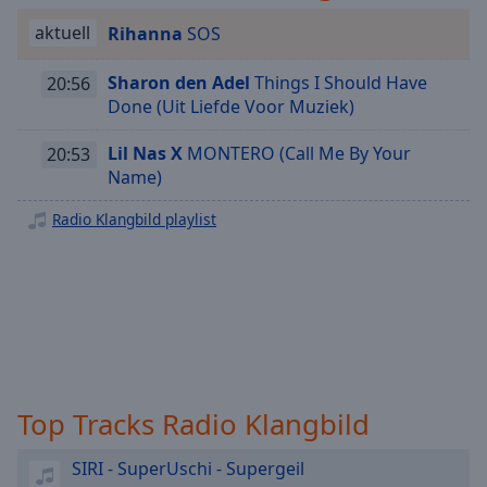
Playback
aktuell
Rihanna
SOS
Rate
Chapters
Sharon den Adel
Things I Should Have
20:56
Done (Uit Liefde Voor Muziek)
Chapters
Lil Nas X
MONTERO (Call Me By Your
20:53
Descriptions
Name)
descriptions
Radio Klangbild playlist
off
,
selected
Subtitles
subtitles
settings
,
opens
subtitles
Top Tracks Radio Klangbild
settings
dialog
SIRI - SuperUschi - Supergeil
subtitles