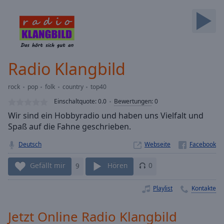
Backward
Skip
Forward
Mute
Current
Time
0:00
Radio Klangbild
/
Duration
-:-
rock
pop
folk
country
top40
Loaded
:
0.00%
Einschaltquote:
0.0
Bewertungen
:
0
Stream
Wir sind ein Hobbyradio und haben uns Vielfalt und
Type
LIVE
Spaß auf die Fahne geschrieben.
Seek to
live,
Deutsch
Webseite
currently
behind
Gefällt mir
9
Hören
0
live
LIVE
Remaining
Time
-
Playlist
Kontakte
-:-
Jetzt Online Radio Klangbild
1x