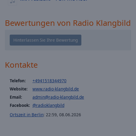
cancel
and
close
Bewertungen von Radio Klangbild
the
window.
Text
Color
Kontakte
Opacity
Telefon:
+4941518344970
Text
Website:
www.radio-klangbild.de
Background
Email:
admin@radio-klangbild.de
Color
Facebook:
@radioklangbild
Ortszeit in Berlin
:
22:59
,
08.06.2026
Opacity