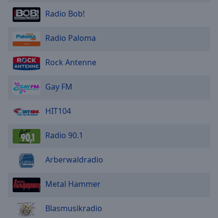
Radio Bob!
Radio Paloma
Rock Antenne
Gay FM
HIT104
Radio 90.1
Arberwaldradio
Metal Hammer
Blasmusikradio