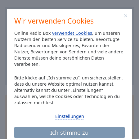
Caption
Area
Background
Wir verwenden Cookies
Color
Online Radio Box
verwendet Cookies
, um unseren
Nutzern den besten Service zu bieten. Bevorzugte
Opacity
Radiosender und Musikgenres, Favoriten der
Nutzer, Bewertungen von Sendern und viele andere
Font
Dienste müssen deine persönlichen Daten
verarbeiten.
Size
Bitte klicke auf „Ich stimme zu“, um sicherzustellen,
Text
dass du unsere Website optimal nutzen kannst.
Edge
Alternativ kannst du unter „Einstellungen“
Style
auswählen, welche Cookies oder Technologien du
zulassen möchtest.
Installieren Sie gratis
Gratisapp
auf Ihrem
Smartphone die Online Radio Box-App und hören
Font
Einstellungen
Sie Ihr Lieblingsradio online an, wo Sie immer
Family
wollen.
Ich stimme zu