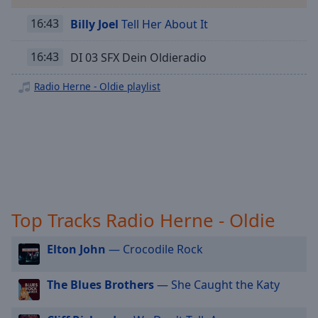
off
,
Radio Herne - Schlager
16:43
Billy Joel
Tell Her About It
selected
Radio Herne - 2000er
Audio
16:43
DI 03 SFX Dein Oldieradio
Track
Radio Herne - Karnevals
Radio Herne - Oldie playlist
Radio Herne - Rock Classic
Picture-
in-
Picture
Radio Herne - Hip Hop
Fullscreen
Radio Herne - New Country
This
is
Radio Herne - Singer Songwriter
a
Radio Herne - Dance
modal
window.
Radio Herne - Sommer
Top Tracks Radio Herne - Oldie
Beginning
Elton John
— Crocodile Rock
of
dialog
The Blues Brothers
— She Caught the Katy
window.
Escape
will