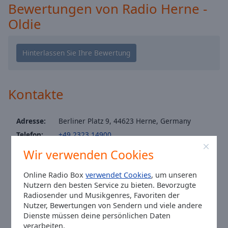
Caption
Bewertungen von Radio Herne -
Area
Oldie
Background
Color
Opacity
Kontakte
Font
Size
Adresse:
Berliner Platz 9, 44623 Herne, Germany
Telefon:
+49 2323 14900
Text
Edge
Website:
www.radioherne.de
Wir verwenden Cookies
Style
Email:
info@radioherne.de
Online Radio Box
verwendet Cookies
, um unseren
Facebook:
@radioherne
Nutzern den besten Service zu bieten. Bevorzugte
Font
Instagram:
@radio-herne
Radiosender und Musikgenres, Favoriten der
Family
Nutzer, Bewertungen von Sendern und viele andere
Ortszeit in Herne
:
18:48
,
08.07.2026
Dienste müssen deine persönlichen Daten
verarbeiten.