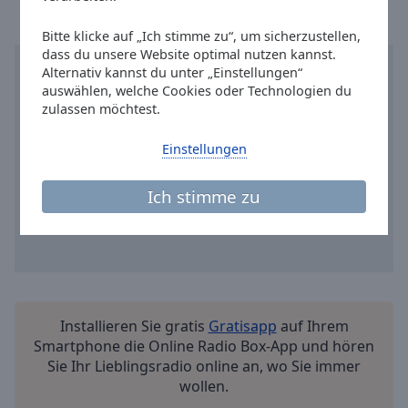
Reset
Done
Bitte klicke auf „Ich stimme zu“, um sicherzustellen,
Close
dass du unsere Website optimal nutzen kannst.
Modal
Alternativ kannst du unter „Einstellungen“
Dialog
End
auswählen, welche Cookies oder Technologien du
zulassen möchtest.
of
dialog
Einstellungen
window.
Ich stimme zu
Installieren Sie gratis
Gratisapp
auf Ihrem
Smartphone die Online Radio Box-App und hören
Sie Ihr Lieblingsradio online an, wo Sie immer
wollen.