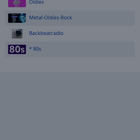
Oldies
Metal-Oldies-Rock
Backbeatradio
* 80s