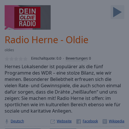
Backward
Skip
Forward
Mute
Current
Time
0:00
Radio Herne - Oldie
/
Duration
-:-
oldies
Loaded
:
0.00%
Einschaltquote:
0.0
Bewertungen
:
0
Stream
Hernes Lokalsender ist populärer als die fünf
Type
LIVE
Programme des WDR – eine stolze Bilanz, wie wir
Seek to
meinen. Besonderer Beliebtheit erfreuen sich die
live,
vielen Rate- und Gewinnspiele, die auch schon einmal
currently
dafür sorgen, dass die Drähte „heißlaufen“ und uns
behind
live
LIVE
zeigen: Sie machen mit! Radio Herne ist offen: im
Remaining
sportlichen wie im kulturellen Bereich ebenso wie für
Time
-
soziale und karitative Anliegen.
-:-
Deutsch
Webseite
1x