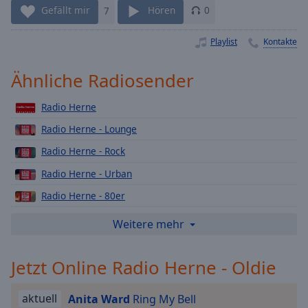
Gefällt mir
7
Hören
0
Playback
Rate
Playlist
Kontakte
Chapters
Chapters
Ähnliche Radiosender
Descriptions
Radio Herne
descriptions
Radio Herne - Lounge
off
,
Radio Herne - Rock
selected
Radio Herne - Urban
Subtitles
Radio Herne - 80er
subtitles
Radio Herne - Top 40
Weitere mehr
settings
,
opens
Radio Herne - Weihnachts
subtitles
Jetzt Online Radio Herne - Oldie
Radio Herne - 90er
settings
Radio Herne - Deutsch Pop
dialog
aktuell
Anita Ward
Ring My Bell
subtitles
Radio Herne - Love Radio