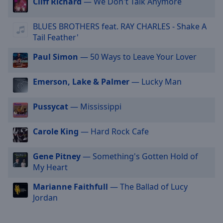
Cliff Richard
— We Don't Talk Anymore
cancel
and
BLUES BROTHERS feat. RAY CHARLES - Shake A
close
Tail Feather'
the
window.
Paul Simon
— 50 Ways to Leave Your Lover
Text
Emerson, Lake & Palmer
— Lucky Man
Color
Pussycat
— Mississippi
Opacity
Carole King
— Hard Rock Cafe
Text
Gene Pitney
— Something's Gotten Hold of
Background
My Heart
Color
Marianne Faithfull
— The Ballad of Lucy
Opacity
Jordan