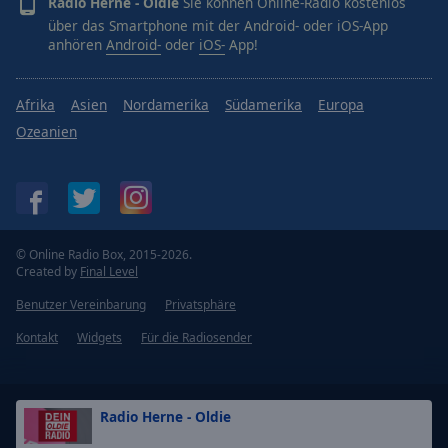
Radio Herne - Oldie
Sie können Online-Radio kostenlos
über das Smartphone mit der Android- oder iOS-App
anhören
Android-
oder
iOS-
App!
Afrika
Asien
Nordamerika
Südamerika
Europa
Ozeanien
© Online Radio Box, 2015-2026.
Created by
Final Level
Benutzer Vereinbarung
Privatsphäre
Kontakt
Widgets
Für die Radiosender
Radio Herne - Oldie