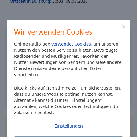
Caption
Ortszeit in Duisburg
:
20:03
,
08.06.2026
Area
Background
Color
Wir verwenden Cookies
Opacity
Online Radio Box
verwendet Cookies
, um unseren
Nutzern den besten Service zu bieten. Bevorzugte
Radiosender und Musikgenres, Favoriten der
Font
Nutzer, Bewertungen von Sendern und viele andere
Size
Dienste müssen deine persönlichen Daten
verarbeiten.
Text
Edge
Bitte klicke auf „Ich stimme zu“, um sicherzustellen,
dass du unsere Website optimal nutzen kannst.
Style
Alternativ kannst du unter „Einstellungen“
auswählen, welche Cookies oder Technologien du
Font
zulassen möchtest.
Family
Installieren Sie gratis
Gratisapp
auf Ihrem
Einstellungen
Smartphone die Online Radio Box-App und hören