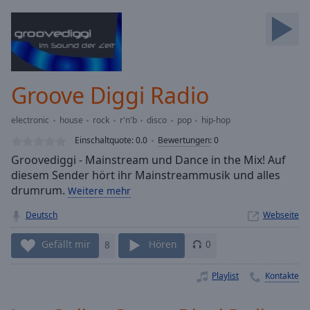
Backward
Skip
Forward
Mute
Current
Time
0:00
Groove Diggi Radio
/
Duration
-:-
electronic
house
rock
r'n'b
disco
pop
hip-hop
Loaded
:
0.00%
Einschaltquote:
0.0
Bewertungen
:
0
Stream
Groovediggi - Mainstream und Dance in the Mix! Auf
Type
LIVE
diesem Sender hört ihr Mainstreammusik und alles
Seek to
drumrum.
Weitere mehr
live,
currently
Deutsch
Webseite
behind
live
LIVE
Remaining
Gefällt mir
8
Hören
0
Time
-
-:-
Playlist
Kontakte
1x