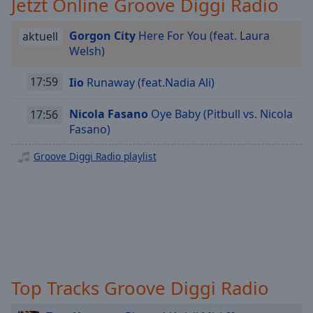
Jetzt Online Groove Diggi Radio
Playback
Rate
Gorgon City
Here For You (feat. Laura
aktuell
Welsh)
Chapters
Chapters
17:59
Iio
Runaway (feat.Nadia Ali)
Descriptions
Nicola Fasano
Oye Baby (Pitbull vs. Nicola
17:56
Fasano)
descriptions
off
,
Groove Diggi Radio playlist
selected
Subtitles
subtitles
settings
,
opens
subtitles
settings
Top Tracks Groove Diggi Radio
dialog
subtitles