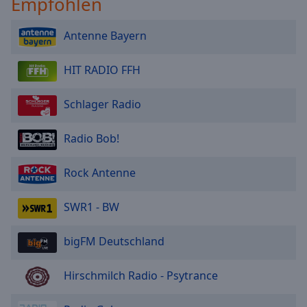
Empfohlen
Antenne Bayern
HIT RADIO FFH
Schlager Radio
Radio Bob!
Rock Antenne
SWR1 - BW
bigFM Deutschland
Hirschmilch Radio - Psytrance