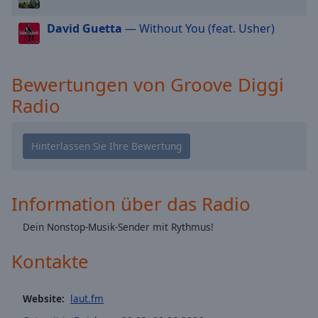
cancel
David Guetta
— Without You (feat. Usher)
and
close
the
window.
Bewertungen von Groove Diggi
Radio
Text
Color
Opacity
Information über das Radio
Text
Background
Dein Nonstop-Musik-Sender mit Rythmus!
Color
Kontakte
Opacity
Website:
laut.fm