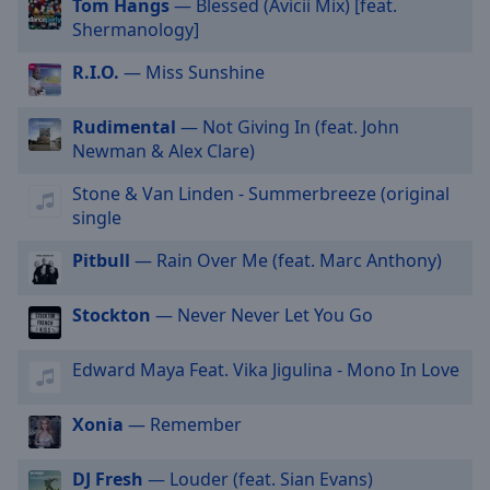
Tom Hangs
— Blessed (Avicii Mix) [feat.
off
,
Shermanology]
selected
R.I.O.
— Miss Sunshine
Audio
Track
Rudimental
— Not Giving In (feat. John
Picture-
Newman & Alex Clare)
in-
Picture
Stone & Van Linden - Summerbreeze (original
Fullscreen
single
This
is
Pitbull
— Rain Over Me (feat. Marc Anthony)
a
modal
Stockton
— Never Never Let You Go
window.
Beginning
Edward Maya Feat. Vika Jigulina - Mono In Love
of
dialog
Xonia
— Remember
window.
Escape
DJ Fresh
— Louder (feat. Sian Evans)
will