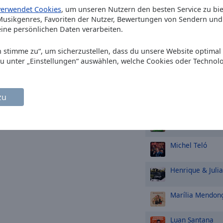
Henrique & Jul
verwendet Cookies
, um unseren Nutzern den besten Service zu bi
(Ao Vivo)
usikgenres, Favoriten der Nutzer, Bewertungen von Sendern und 
ine persönlichen Daten verarbeiten.
Ana Castela
Olh
Ich stimme zu“, um sicherzustellen, dass du unsere Website optimal
Steve Earle
Cop
du unter „Einstellungen“ auswählen, welche Cookies oder Technol
zu
TOP-Künstle
Gusttavo Lima
Michel Teló
Henrique & Juli
Marília Mendon
Luan Santana