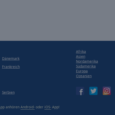
Afrika
Asien
Dänemark
Nordamerika
Südamerika
Frankreich
Europa
Ozeanien
Serbien
-App anhören
Android-
oder
iOS-
App!