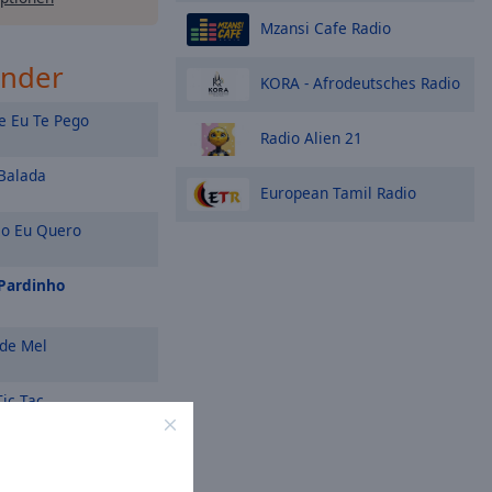
Mzansi Cafe Radio
ender
KORA - Afrodeutsches Radio
e Eu Te Pego
Radio Alien 21
Balada
European Tamil Radio
 Eu Quero
 Pardinho
de Mel
Tic Tac
V*******o