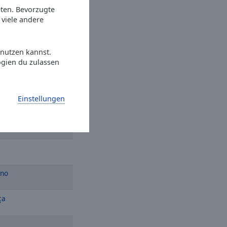
iano
Eu e a Saudade
eten. Bevorzugte
viele andere
a Onde Eu Tô
 nutzen kannst.
perhead Road
ogien du zulassen
r
Einstellungen
ano
ça