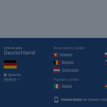
Opacity
Font
Size
Text
Edge
Onlineradio
Benachbarte Länder
Style
Deutschland
Schweiz
Belgien
Font
Family
Österreich
Sprache:
Deutsch
Populäre Länder
Reset
Italien
Done
Close
Modal
Online-Radio
Sie können Onli
Dialog
End