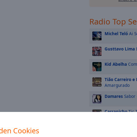
Radio Top S
Michel Teló
Ai S
Gusttavo Lima
Kid Abelha
Como
Tião Carreiro e
Amargurado
Damares
Sabor 
Carrapicho
Tic 
Gusttavo Lima
den Cookies