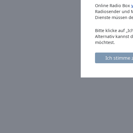
Online Radio Box
Picture-
Radiosender und M
in-
Picture
Dienste müssen de
Fullscreen
This
Bitte klicke auf „
is
Alternativ kannst 
a
möchtest.
modal
window.
Ich stimme 
Beginning
of
dialog
window.
Escape
will
cancel
and
close
the