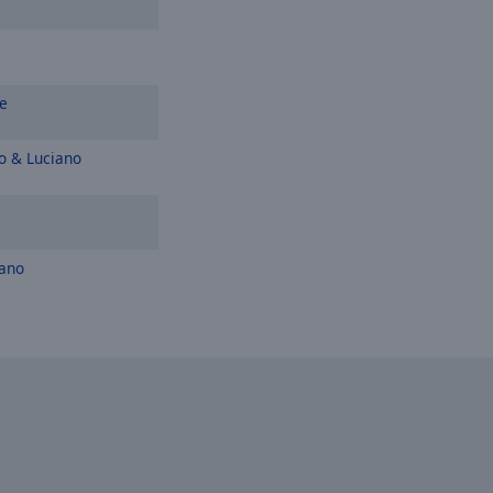
e
o & Luciano
iano