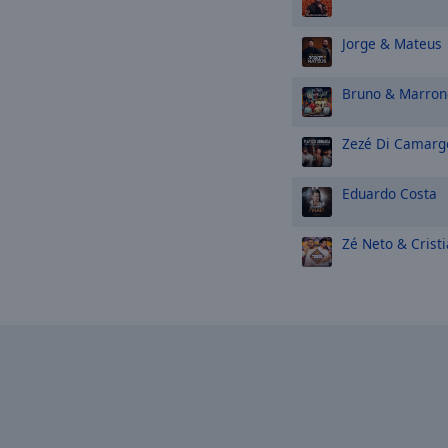
Jorge & Mateus
Bruno & Marron
Zezé Di Camarg
Eduardo Costa
Zé Neto & Crist