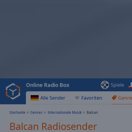
Video
Player
is
loading.
Play
Video
Online Radio Box
Spiele
Play
Skip
Alle Sender
Favoriten
Genre
Backward
Skip
Forward
Startseite
Genres
Internationale Musik
Balcan
Mute
Current
Balcan Radiosender
Time
0:00