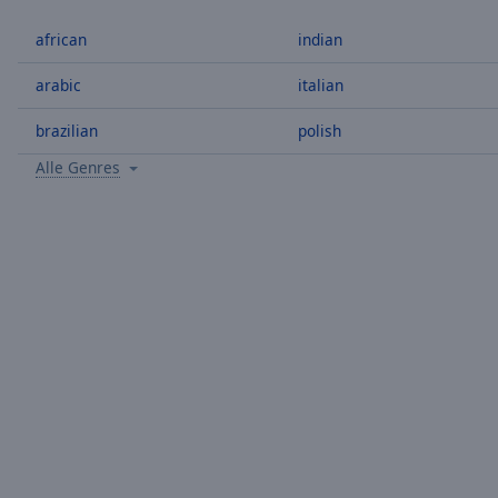
/
Duration
-:-
african
indian
Loaded
:
0.00%
arabic
italian
0:00
brazilian
polish
Stream
Type
LIVE
Alle Genres
Seek to
live,
currently
behind
live
LIVE
Remaining
Time
-
-:-
1x
Playback
Rate
Chapters