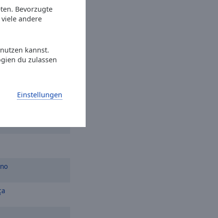
iano
Eu e a Saudade
eten. Bevorzugte
viele andere
a Onde Eu Tô
 nutzen kannst.
perhead Road
ogien du zulassen
r
Einstellungen
ano
ça