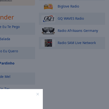
Biglove Radio
ender
GQ WAVES Radio
e Eu Te Pego
Radio Afrikaans Germany
Balada
Radio SAM Live Network
 Eu Quero
 Pardinho
de Mel
Tic Tac
V*******o