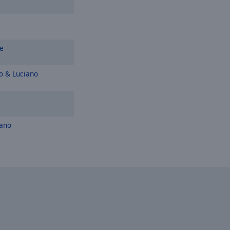
e
o & Luciano
iano