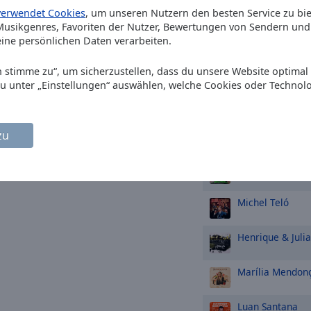
Henrique & Jul
verwendet Cookies
, um unseren Nutzern den besten Service zu bi
(Ao Vivo)
usikgenres, Favoriten der Nutzer, Bewertungen von Sendern und 
ine persönlichen Daten verarbeiten.
Ana Castela
Olh
Ich stimme zu“, um sicherzustellen, dass du unsere Website optimal
Steve Earle
Cop
du unter „Einstellungen“ auswählen, welche Cookies oder Technol
zu
TOP-Künstle
Gusttavo Lima
Michel Teló
Henrique & Juli
Marília Mendon
Luan Santana