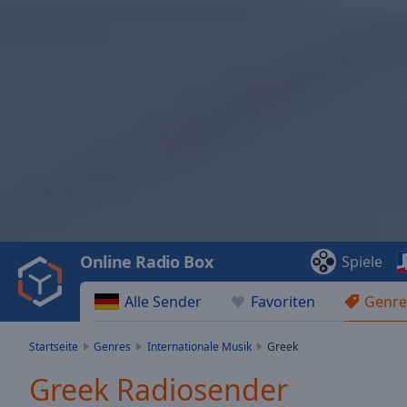
Video
Player
is
loading.
Play
Video
Online Radio Box
Spiele
Play
Skip
Alle Sender
Favoriten
Genre
Backward
Skip
Forward
Startseite
Genres
Internationale Musik
Greek
Mute
Current
Greek Radiosender
Time
0:00