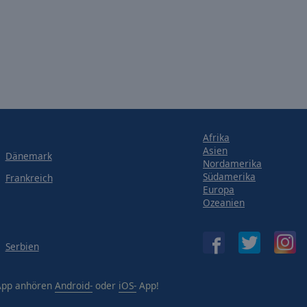
Afrika
Asien
Dänemark
Nordamerika
Südamerika
Frankreich
Europa
Ozeanien
Serbien
-App anhören
Android-
oder
iOS-
App!