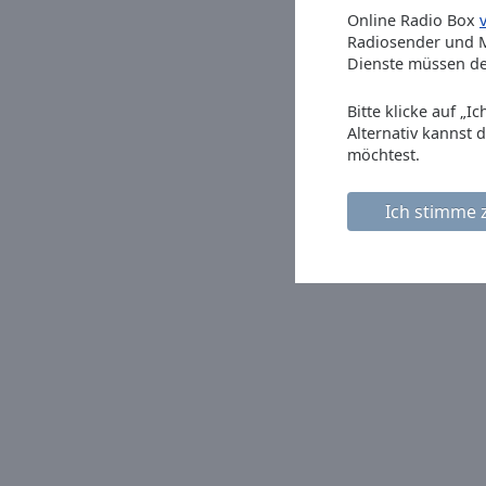
Online Radio Box
Picture-
Radiosender und M
in-
Picture
Dienste müssen de
Fullscreen
This
Bitte klicke auf „
is
Alternativ kannst 
a
möchtest.
modal
window.
Ich stimme 
Beginning
of
dialog
window.
Escape
will
cancel
and
close
the