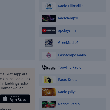
Radio Ellinadiko
Radiolampsi
apolaysifm
GreekRadio5
Pasatempo Radio
TopAfric Radio
atis Gratisapp auf
e Online Radio Box-
Radio Kriola
Ihr Lieblingsradio
e immer wollen.
Radio Jaliya
Nadom Radio
ptionen