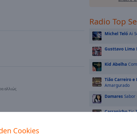
Radio Top S
Michel Teló
Ai S
Gusttavo Lima
Kid Abelha
Como
Tião Carreiro e
Amargurado
ρα αλλιώς
Damares
Sabor 
Carrapicho
Tic 
Gusttavo Lima
den Cookies