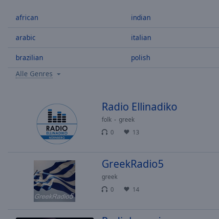
/
Duration
-:-
african
indian
Loaded
:
0.00%
arabic
italian
0:00
brazilian
polish
Stream
Type
LIVE
Alle Genres
Seek to
live,
currently
behind
Radio Ellinadiko
live
LIVE
Remaining
folk
greek
Time
-
0
13
-:-
GreekRadio5
1x
Playback
greek
Rate
0
14
Chapters