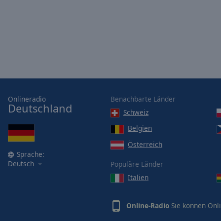
Opacity
Font
Size
Text
Edge
Onlineradio
Benachbarte Länder
Style
Deutschland
Schweiz
Belgien
Font
Family
Österreich
Sprache:
Deutsch
Populäre Länder
Reset
Italien
Done
Close
Modal
Online-Radio
Sie können Onli
Dialog
End