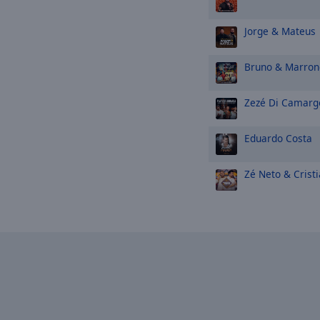
Jorge & Mateus
Bruno & Marron
Zezé Di Camarg
Eduardo Costa
Zé Neto & Crist