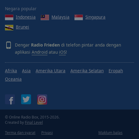
Negara popular
Indonesia
Malaysia
Singapura
Brunei
Dengar
Radio Frieden
di telefon pintar anda dengan
aplikasi
Android
atau
iOS
!
Afrika
Asia
Amerika Utara
Amerika Selatan
Eropah
Oceania
© Online Radio Box, 2015-2026.
Created by
Final Level
Terma dan syarat
Privasi
Maklum balas