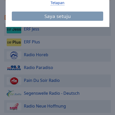
Area
Tetapan
Background
Color
Disyorkan
Saya setuju
Opacity
ERF Jess
ERF Plus
Font
Size
Radio Horeb
Text
Radio Paradiso
Edge
Style
Pain Du Soir Radio
Font
Segenswelle Radio - Deutsch
Family
Radio Neue Hoffnung
Reset