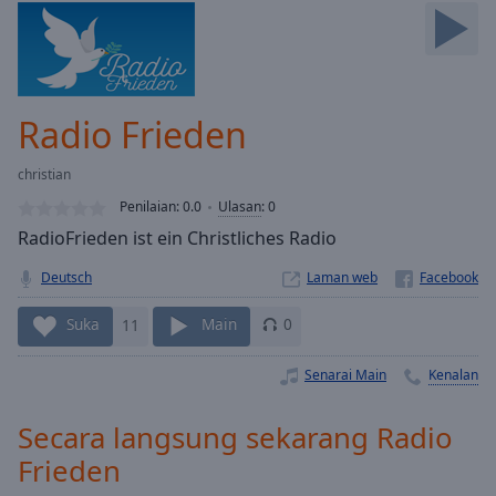
Skip
Forward
Mute
Current
Time
0:00
Radio Frieden
/
Duration
-:-
christian
Loaded
:
0.00%
Penilaian:
0.0
Ulasan
:
0
Stream
RadioFrieden ist ein Christliches Radio
Type
LIVE
Deutsch
Laman web
Seek to
live,
currently
Suka
11
Main
0
behind
live
LIVE
Remaining
Senarai Main
Kenalan
Time
-
-:-
Secara langsung sekarang Radio
Frieden
1x