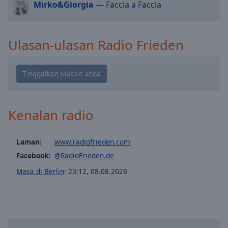
Mirko&Giorgia
— Faccia a Faccia
selected
Audio
Track
Ulasan-ulasan Radio Frieden
Picture-
in-
Picture
Fullscreen
This
is
Kenalan radio
a
modal
window.
Laman:
www.radiofrieden.com
Facebook:
@RadioFrieden.de
Beginning
Masa di Berlin
:
23:12
,
08.08.2026
of
dialog
window.
Escape
will