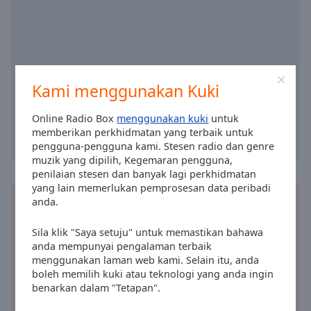
cancel
and
close
the
window.
Kami menggunakan Kuki
Text
Color
Online Radio Box
menggunakan kuki
untuk
memberikan perkhidmatan yang terbaik untuk
pengguna-pengguna kami. Stesen radio dan genre
Opacity
muzik yang dipilih, Kegemaran pengguna,
penilaian stesen dan banyak lagi perkhidmatan
yang lain memerlukan pemprosesan data peribadi
Text
Pasang
aplikasi
Online Radio Box yang percuma
anda.
Background
dan dengar stesen radio kegemaran anda secara
Color
dalam talian – di mana jua anda berada!
Sila klik "Saya setuju" untuk memastikan bahawa
anda mempunyai pengalaman terbaik
menggunakan laman web kami. Selain itu, anda
Opacity
boleh memilih kuki atau teknologi yang anda ingin
benarkan dalam "Tetapan".
pilihan lain
Caption