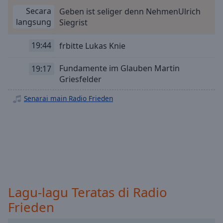
Playback
Rate
Secara
Geben ist seliger denn NehmenUlrich
langsung
Siegrist
Chapters
19:44
frbitte Lukas Knie
Chapters
Descriptions
Fundamente im Glauben Martin
19:17
Griesfelder
descriptions
off
,
Senarai main Radio Frieden
selected
Subtitles
subtitles
settings
,
opens
subtitles
settings
Lagu-lagu Teratas di Radio
dialog
Frieden
subtitles
off
,