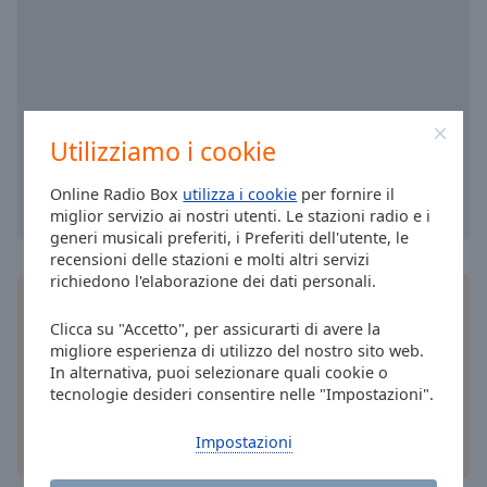
cancel
and
close
the
window.
Utilizziamo i cookie
Text
Color
Online Radio Box
utilizza i cookie
per fornire il
miglior servizio ai nostri utenti. Le stazioni radio e i
Opacity
generi musicali preferiti, i Preferiti dell'utente, le
recensioni delle stazioni e molti altri servizi
richiedono l'elaborazione dei dati personali.
Text
Installa
l'applicazione
gratuita Online Radio Box
Background
per il tuo smartphone e ascolta le tue stazioni
Clicca su "Accetto", per assicurarti di avere la
Color
radio online preferite – ovunque ti trovi!
migliore esperienza di utilizzo del nostro sito web.
In alternativa, puoi selezionare quali cookie o
tecnologie desideri consentire nelle "Impostazioni".
Opacity
Impostazioni
altre opzioni
Caption