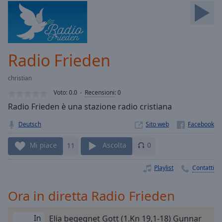
Skip
Forward
Mute
Current
Time
0:00
Radio Frieden
/
Duration
-:-
christian
Loaded
:
0.00%
Voto:
0.0
Recensioni
:
0
Stream
Radio Frieden è una stazione radio cristiana
Type
LIVE
Deutsch
Sito web
Seek to
live,
currently
Mi piace
11
Ascolta
0
behind
live
LIVE
Remaining
Playlist
Contatti
Time
-
-:-
Ora in diretta Radio Frieden
1x
In
Elia begegnet Gott (1.Kn 19,1-18) Gunnar