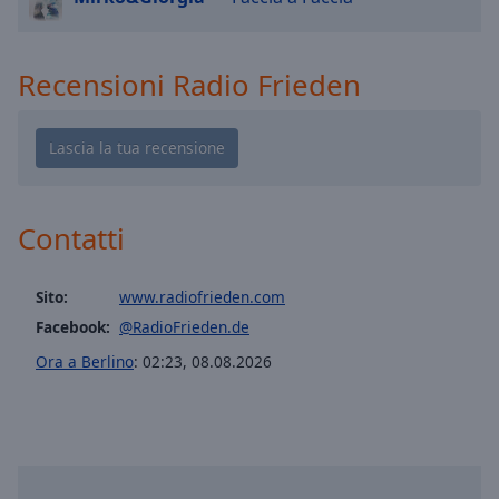
selected
Audio
Recensioni Radio Frieden
Track
Picture-
in-
Picture
Fullscreen
This
Contatti
is
a
modal
Sito:
www.radiofrieden.com
window.
Facebook:
@RadioFrieden.de
Beginning
Ora a Berlino
:
02:23
,
08.08.2026
of
dialog
window.
Escape
will