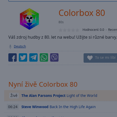
/
Duration
-:-
Colorbox 80
Loaded
:
0.00%
80s
0:00
Hodnocení:
0.0
Recen
Stream
Type
Váš zdroj hudby z 80. let na webu! Užijte si různé barvy.
LIVE
Seek to
Deutsch
live,
currently
behind
To se mi líbí
live
LIVE
Remaining
Time
-
-:-
Nyní živě Colorbox 80
1x
Playback
The Alan Parsons Project
Light of the World
Živě
Rate
Steve Winwood
Back In the High Life Again
06:24
Chapters