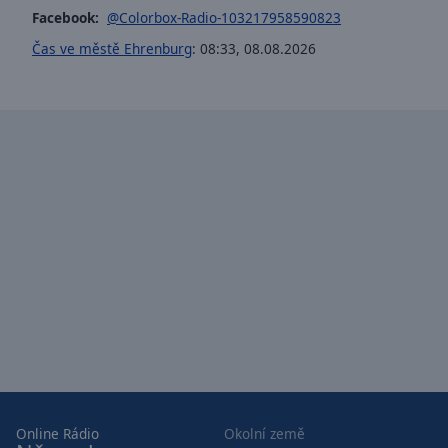
window.
Facebook:
@Colorbox-Radio-103217958590823
Text
Čas ve městě Ehrenburg
:
08:33
,
08.08.2026
Color
Opacity
Text
Background
Color
Opacity
Caption
Area
Background
Color
Online Rádio
Okolní země