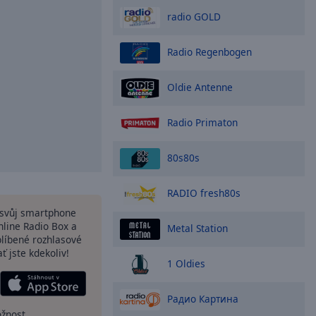
radio GOLD
Radio Regenbogen
Oldie Antenne
Radio Primaton
80s80s
RADIO fresh80s
a svůj smartphone
line Radio Box a
Metal Station
blíbené rozhlasové
ať jste kdekoliv!
1 Oldies
Радио Картина
ožnost