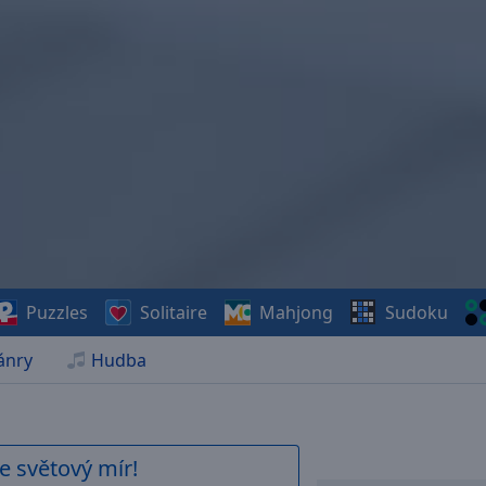
Puzzles
Solitaire
Mahjong
Sudoku
ánry
Hudba
e světový mír!