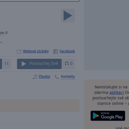
ze
:
0
..
Webové stránky
11
Poslouchej živě
0
Playlist
Kontakty
Nainstalujte si n
zdarma
aplikaci
On
poslouchejte své o
stanice online – 
jiné m