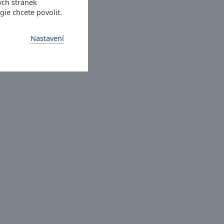
ých stránek
gie chcete povolit.
Nastavení