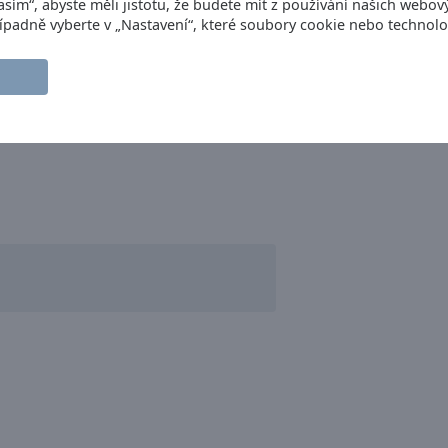
asím“, abyste měli jistotu, že budete mít z používání našich webov
Případně vyberte v „Nastavení“, které soubory cookie nebo technolo