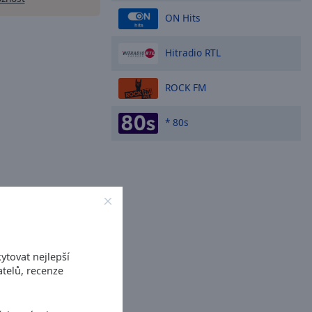
ON Hits
Hitradio RTL
ROCK FM
* 80s
ytovat nejlepší
telů, recenze