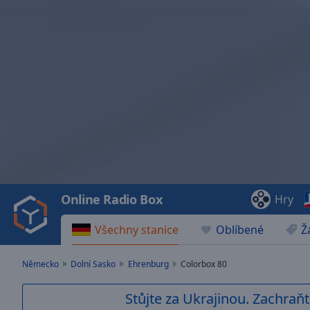
Video
Player
is
loading.
Play
Video
Online Radio Box
Hry
Play
Skip
Všechny stanice
Oblíbené
Ž
Backward
Skip
Forward
Německo
Dolní Sasko
Ehrenburg
Colorbox 80
Mute
Current
Stůjte za Ukrajinou. Zachraňt
Time
0:00