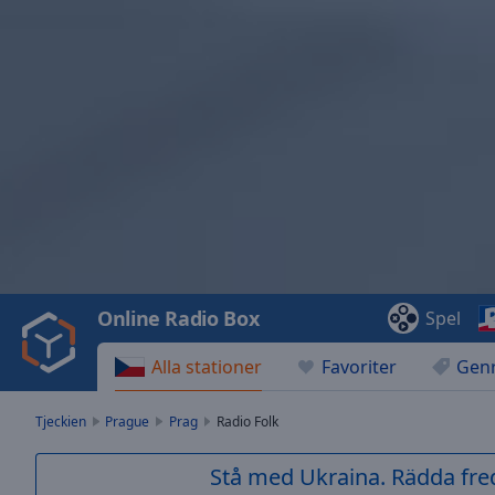
Video
Player
is
loading.
Play
Video
Online Radio Box
Spel
Play
Skip
Alla stationer
Favoriter
Gen
Backward
Skip
Forward
Tjeckien
Prague
Prag
Radio Folk
Mute
Current
Stå med Ukraina. Rädda fred
Time
0:00