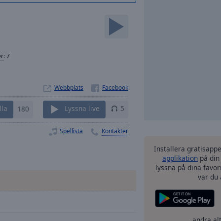
er
:
7
Webbplats
lla
180
Lyssna live
5
Spellista
Kontakter
Installera gratisapp
applikation
på din
lyssna på dina favor
var du 
andra al