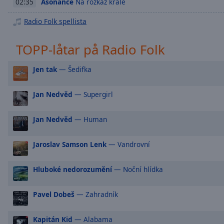
Chapters
Asonance
Na rozkaz krále
02:35
Radio Folk spellista
Descriptions
descriptions
TOPP-låtar på Radio Folk
off
,
selected
Jen tak
— Šedifka
Subtitles
Jan Nedvěd
— Supergirl
subtitles
settings
,
Jan Nedvěd
— Human
opens
subtitles
settings
Jaroslav Samson Lenk
— Vandrovní
dialog
subtitles
Hluboké nedorozumění
— Noční hlídka
off
,
selected
Pavel Dobeš
— Zahradník
Audio
Track
Kapitán Kid
— Alabama