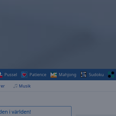
Pussel
Patience
Mahjong
Sudoku
rer
Musik
en i världen!