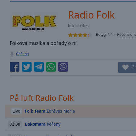
/
Duration
-:-
Radio Folk
Loaded
:
0.00%
folk
oldies
0:00
Betyg:
4.4
Recension
Stream
Type
Folková muzika a pořady o ní.
LIVE
Seek to
Čeština
live,
currently
behind
Gi
live
LIVE
Remaining
Time
-
-:-
På luft Radio Folk
1x
Playback
Folk Team
Zdrávas Maria
Live
Rate
Bokomara
Kořeny
02:38
Chapters