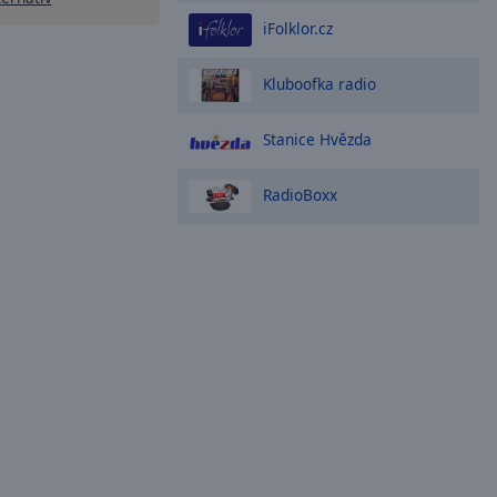
iFolklor.cz
Kluboofka radio
Stanice Hvězda
RadioBoxx