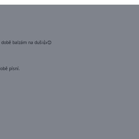
í době balzám na duši👍😊
obě písní.