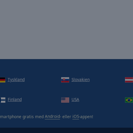
Tyskland
Slovakien
Finland
USA
smartphone gratis med
Android
- eller
iOS
-appen!