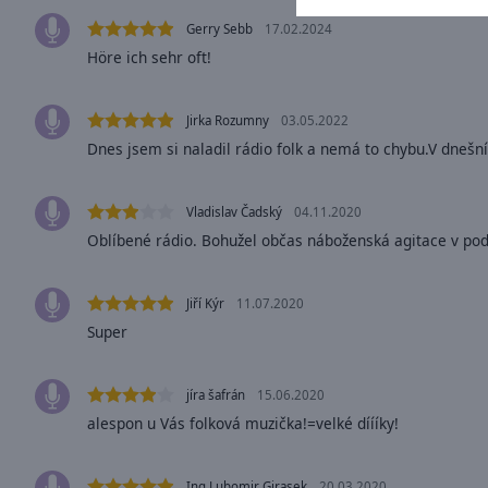
window.
Gerry Sebb
17.02.2024
Text
Höre ich sehr oft!
Color
Jirka Rozumny
03.05.2022
Opacity
Dnes jsem si naladil rádio folk a nemá to chybu.V dnešn
Text
Vladislav Čadský
04.11.2020
Background
Oblíbené rádio. Bohužel občas náboženská agitace v pod
Color
Jiří Kýr
11.07.2020
Opacity
Super
Caption
jíra šafrán
15.06.2020
Area
alespon u Vás folková muzička!=velké díííky!
Background
Color
Ing.Lubomir Girasek
20.03.2020