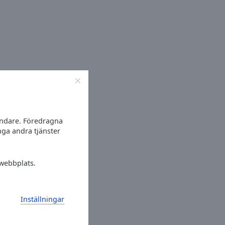
vändare. Föredragna
nga andra tjänster
 webbplats.
Inställningar