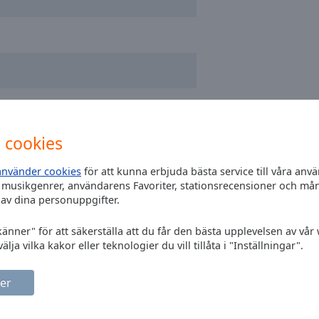
 cookies
använder cookies
för att kunna erbjuda bästa service till våra an
 musikgenrer, användarens Favoriter, stationsrecensioner och må
av dina personuppgifter.
känner" för att säkerställa att du får den bästa upplevelsen av vår
älja vilka kakor eller teknologier du vill tillåta i "Inställningar".
-kam zmizel?V dnešní digitální době?Když
er
vní rozhodně neviděl.Budeme tedy
.