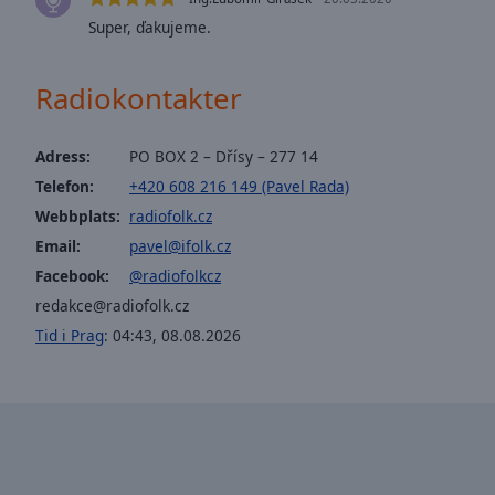
Opacity
Super, ďakujeme.
Font
Radiokontakter
Size
Adress:
PO BOX 2 – Dřísy – 277 14
Text
Telefon:
+420 608 216 149 (Pavel Rada)
Edge
Webbplats:
radiofolk.cz
Style
Email:
pavel@ifolk.cz
Facebook:
@radiofolkcz
Font
redakce@radiofolk.cz
Family
Tid i Prag
:
04:43
,
08.08.2026
Reset
Done
Close
Modal
Dialog
End