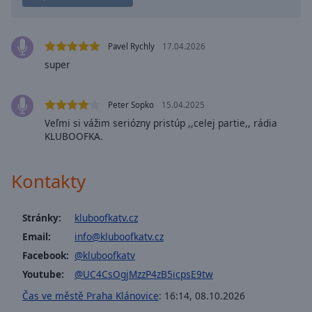
Playback
Rate
Pavel Rychly
17.04.2026
Chapters
super
Chapters
Descriptions
Peter Sopko
15.04.2025
Veľmi si vážim seriózny pristúp ,,celej partie,, rádia
descriptions
KLUBOOFKA.
off
,
selected
Kontakty
Subtitles
subtitles
Stránky:
kluboofkatv.cz
settings
,
Email:
info@kluboofkatv.cz
opens
Facebook:
@kluboofkatv
subtitles
settings
Youtube:
@UC4CsOgjMzzP4zB5icpsE9tw
dialog
Čas ve městě Praha Klánovice
:
16:14
,
08.10.2026
subtitles