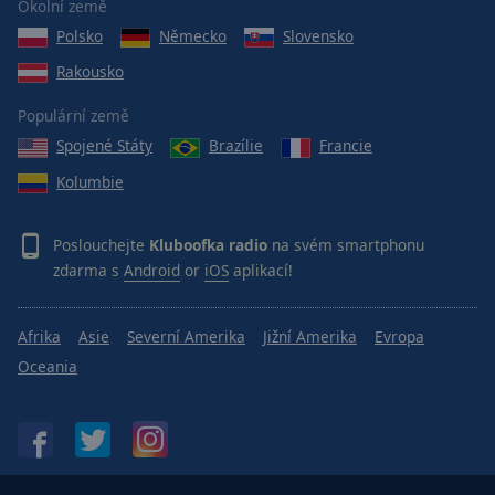
Okolní země
Polsko
Německo
Slovensko
Rakousko
Populární země
Spojené Státy
Brazílie
Francie
Kolumbie
Poslouchejte
Kluboofka radio
na svém smartphonu
zdarma s
Android
or
iOS
aplikací!
Afrika
Asie
Severní Amerika
Jižní Amerika
Evropa
Oceania