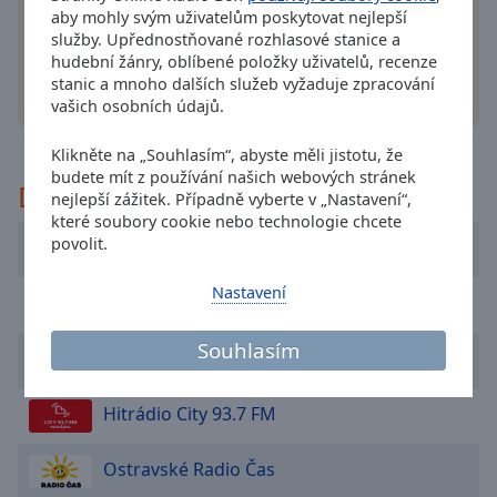
aby mohly svým uživatelům poskytovat nejlepší
cancel
služby. Upřednostňované rozhlasové stanice a
and
hudební žánry, oblíbené položky uživatelů, recenze
close
stanic a mnoho dalších služeb vyžaduje zpracování
the
jiné možnost
vašich osobních údajů.
window.
Klikněte na „Souhlasím“, abyste měli jistotu, že
Text
budete mít z používání našich webových stránek
Doporučeno
Color
nejlepší zážitek. Případně vyberte v „Nastavení“,
které soubory cookie nebo technologie chcete
povolit.
Rádio Krokodýl FM
Opacity
Nastavení
Hitrádio North Music
Text
Souhlasím
Background
Country Radio
Color
Hitrádio City 93.7 FM
Opacity
Ostravské Radio Čas