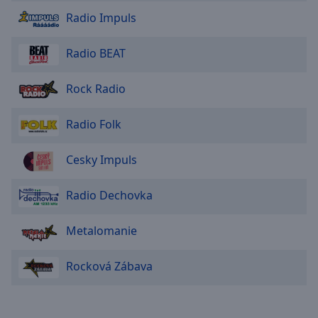
Caption
Radio Impuls
Area
Background
Color
Radio BEAT
Rock Radio
Opacity
Radio Folk
Font
Size
Cesky Impuls
Text
Radio Dechovka
Edge
Style
Metalomanie
Font
Rocková Zábava
Family