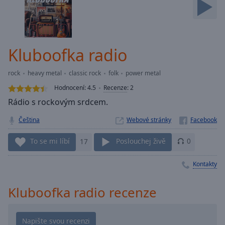
Backward
Skip
Forward
Mute
Current
Kluboofka radio
Time
0:00
/
rock
heavy metal
classic rock
folk
power metal
Duration
-:-
Hodnocení:
4.5
Recenze
:
2
Loaded
:
Rádio s rockovým srdcem.
0.00%
Stream
Čeština
Webové stránky
Type
LIVE
Seek to
To se mi líbí
17
Poslouchej živě
0
live,
currently
behind
Kontakty
live
LIVE
Remaining
Time
-
Kluboofka radio recenze
-:-
1x