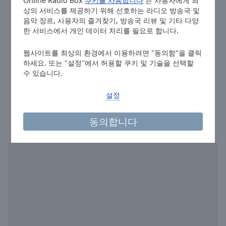
Online Radio Box
쿠키를 사용합니다
는 사용자에게 최
Done
상의 서비스를 제공하기 위해 선호하는 라디오 방송국 및
주소:
PO BOX 2 – Dřísy – 277 14
Close
음악 장르, 사용자의 즐겨찾기, 방송국 리뷰 및 기타 다양
Modal
전화:
+420 608 216 149 (Pavel Rada)
한 서비스에서 개인 데이터 처리를 필요로 합니다.
Dialog
사이트:
radiofolk.cz
End
of
웹사이트를 최상의 환경에서 이용하려면 "동의함"을 클릭
Email:
pavel@ifolk.cz
하세요. 또는 "설정"에서 허용할 쿠키 및 기술을 선택할
dialog
Facebook:
@radiofolkcz
수 있습니다.
window.
redakce@radiofolk.cz
프라하의 현재 시각
:
01:17
,
08.07.2026
설정
동의합니다