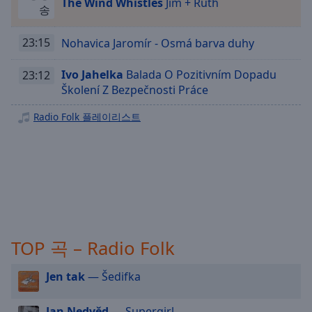
The Wind Whistles
Jim + Ruth
Playback
송
Rate
Chapters
23:15
Nohavica Jaromír - Osmá barva duhy
Chapters
Ivo Jahelka
Balada O Pozitivním Dopadu
23:12
Školení Z Bezpečnosti Práce
Descriptions
Radio Folk 플레이리스트
descriptions
off
,
selected
Subtitles
subtitles
settings
,
opens
TOP 곡 – Radio Folk
subtitles
settings
Jen tak
— Šedifka
dialog
subtitles
off
,
Jan Nedvěd
— Supergirl