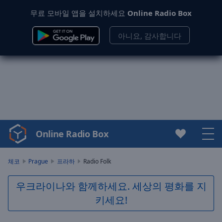
무료 모바일 앱을 설치하세요
Online Radio Box
아니요, 감사합니다
Online Radio Box
Video
Player
is
체코
Prague
프라하
Radio Folk
loading.
Play
우크라이나와 함께하세요. 세상의 평화를 지
Video
키세요!
Play
Skip
Backward