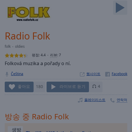
Skip
Forward
Mute
Current
Time
0:00
Radio Folk
/
Duration
-:-
folk
oldies
Loaded
:
0.00%
평점:
4.4
리뷰
:
7
Stream
Folková muzika a pořady o ní.
Type
LIVE
Čeština
웹사이트
Seek to
live,
currently
좋아요
180
라이브로 듣기
4
behind
live
LIVE
Remaining
플레이리스트
연락처
Time
-
-:-
방송 중 Radio Folk
1x
생방