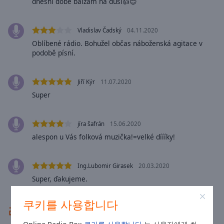
dnešní době balzám na duši👍😊
Area
Background
Color
Vladislav Čadský
04.11.2020
Oblíbené rádio. Bohužel občas náboženská agitace v
podobě písní.
Opacity
Jiří Kýr
11.07.2020
Font
Super
Size
Text
jíra šafrán
15.06.2020
Edge
alespon u Vás folková muzička!=velké díííky!
Style
Ing.Lubomir Girasek
20.03.2020
Font
Super, ďakujeme.
Family
쿠키를 사용합니다
라디오 연락처
Reset