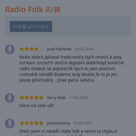
cancel
Radio Folk 리뷰
and
close
the
window.
Text
Color
Josef Pachman
29.03.2024
Radio dobré,zpívané tradicionály bych omezil.A play
list-kam zmizel?V dnešní digitální době?Když konečně
Opacity
rádio získává na popularitě bych to jako pozitivní
rozhodně neviděl.Budeme tedy doufat,že to je jev
pouze přechodný....Jinak palce nahoru.
Text
Background
Color
Gerry Sebb
17.02.2024
Höre ich sehr oft!
Opacity
Jirka Rozumny
03.05.2022
Dnes jsem si naladil rádio folk a nemá to chybu.V
Caption