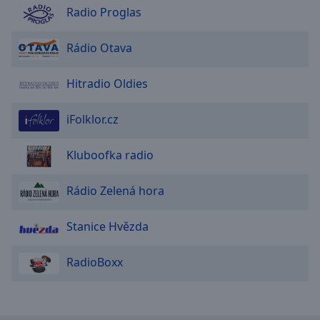
Radio Proglas
Rádio Otava
Hitradio Oldies
iFolklor.cz
Kluboofka radio
Rádio Zelená hora
Stanice Hvězda
RadioBoxx