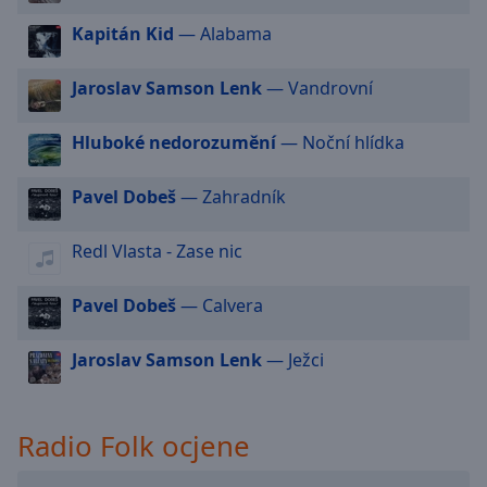
selected
Kapitán Kid
— Alabama
Audio
Track
Jaroslav Samson Lenk
— Vandrovní
Picture-
in-
Hluboké nedorozumění
— Noční hlídka
Picture
Fullscreen
Pavel Dobeš
— Zahradník
This
is
a
Redl Vlasta - Zase nic
modal
window.
Pavel Dobeš
— Calvera
Beginning
Jaroslav Samson Lenk
— Ježci
of
dialog
window.
Radio Folk ocjene
Escape
will