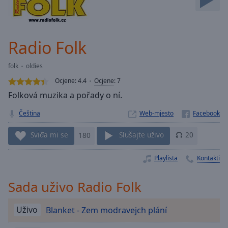
Skip
Forward
Mute
Current
Radio Folk
Time
0:00
/
folk
oldies
Duration
-:-
Ocjene:
4.4
Ocjene
:
7
Loaded
:
Folková muzika a pořady o ní.
0.00%
Stream
Čeština
Web-mjesto
Type
LIVE
Seek to
Sviđa mi se
180
Slušajte uživo
20
live,
currently
behind
Playlista
Kontakti
live
LIVE
Remaining
Time
-
Sada uživo Radio Folk
-:-
Uživo
Blanket - Zem modravejch plání
1x