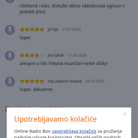
Area
Oblíbené rádio. Bohužel občas náboženská agitace v
Background
podobě písní.
Color
Jiří Kýr
11.07.2020
Opacity
Super
Font
jíra šafrán
15.06.2020
Size
alespon u Vás folková muzička!=velké díííky!
Text
Ing.Lubomir Girasek
20.03.2020
Edge
Super, ďakujeme.
Style
Radio kontakti
Font
Family
Upotrebljavamo kolačiće
Adresa:
PO BOX 2 – Dřísy – 277 14
Online Radio Box
upotrebljava kolačiće
za pružanje
Telefon:
+420 608 216 149 (Pavel Rada)
Reset
najbolje usluge korisnicima. Obrada vaših osobnih