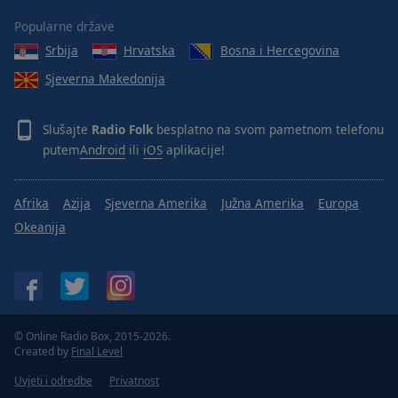
Popularne države
Srbija
Hrvatska
Bosna i Hercegovina
Sjeverna Makedonija
Slušajte
Radio Folk
besplatno na svom pametnom telefonu
putem
Android
ili
iOS
aplikacije!
Afrika
Azija
Sjeverna Amerika
Južna Amerika
Europa
Okeanija
© Online Radio Box, 2015-2026.
Created by
Final Level
Uvjeti i odredbe
Privatnost