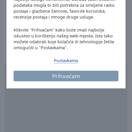
Done
Web-mjesto:
radiofolk.cz
podataka mogla bi biti potrebna za omiljene radio
Close
postaje i glazbene žanrove, favorite korisnika,
Email:
pavel@ifolk.cz
Modal
recenzije postaja i mnoge druge usluge.
Dialog
Facebook:
@radiofolkcz
End
redakce@radiofolk.cz
Kliknite "Prihvaćam" kako biste imali najbolje
of
Vrijeme u gradu Prag
:
12:37
,
08.06.2026
iskustvo u korištenju našeg web-mjesta. Isto tako
dialog
možete odabrati koje kolačiće ili tehnologije želite
window.
omogućiti u "Postavkama".
Postavkama
Prihvaćam