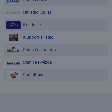
Hitradio Oldies
iFolklor.cz
Kluboofka radio
Rádio Zelená hora
Stanice Hvězda
RadioBoxx