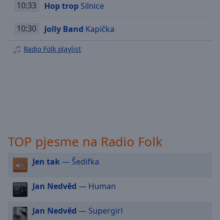
Playback
10:33
Hop trop
Silnice
Rate
Chapters
10:30
Jolly Band
Kapička
Chapters
Radio Folk playlist
Descriptions
descriptions
off
,
selected
Subtitles
TOP pjesme na Radio Folk
subtitles
settings
,
Jen tak
— Šedifka
opens
subtitles
settings
Jan Nedvěd
— Human
dialog
subtitles
Jan Nedvěd
— Supergirl
off
,