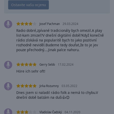
cancel
and
close
the
window.
Josef Pachman
29.03.2024
Radio dobré,zpívané tradicionály bych omezil.A play
Text
list-kam zmizel?V dnešní digitální době?Když konečně
rádio získává na popularitě bych to jako pozitivní
Color
rozhodně neviděl.Budeme tedy doufat,že to je jev
pouze přechodný....Jinak palce nahoru.
Opacity
Gerry Sebb
17.02.2024
Text
Höre ich sehr oft!
Background
Color
Jirka Rozumny
03.05.2022
Dnes jsem si naladil rádio folk a nemá to chybu.V
Opacity
dnešní době balzám na duši👍😊
Caption
Vladislav Čadský
04.11.2020