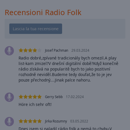
cancel
and
Recensioni Radio Folk
close
the
window.
Text
Color
Josef Pachman
29.03.2024
Radio dobré,zpívané tradicionály bych omezil.A play
Opacity
list-kam zmizel?V dnešní digitální době?Když konečně
rádio získává na popularitě bych to jako pozitivní
rozhodně neviděl.Budeme tedy doufat,že to je jev
Text
pouze přechodný....Jinak palce nahoru.
Background
Color
Gerry Sebb
17.02.2024
Höre ich sehr oft!
Opacity
Jirka Rozumny
03.05.2022
Caption
Dnes jsem si naladil rádio folk a nemá to chybu.V