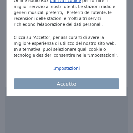
Online Radio Box
utilizza i cookie
per fornire il
Done
miglior servizio ai nostri utenti. Le stazioni radio e i
Close
Indirizzo:
PO BOX 2 – Dřísy – 277 14
generi musicali preferiti, i Preferiti dell'utente, le
Modal
recensioni delle stazioni e molti altri servizi
Dialog
Telefono:
+420 608 216 149 (Pavel Rada)
richiedono l'elaborazione dei dati personali.
End
Sito:
radiofolk.cz
of
Email:
pavel@ifolk.cz
Clicca su "Accetto", per assicurarti di avere la
dialog
migliore esperienza di utilizzo del nostro sito web.
Facebook:
@radiofolkcz
window.
In alternativa, puoi selezionare quali cookie o
redakce@radiofolk.cz
tecnologie desideri consentire nelle "Impostazioni".
Ora a Praga
:
17:39
,
08.06.2026
Impostazioni
Accetto