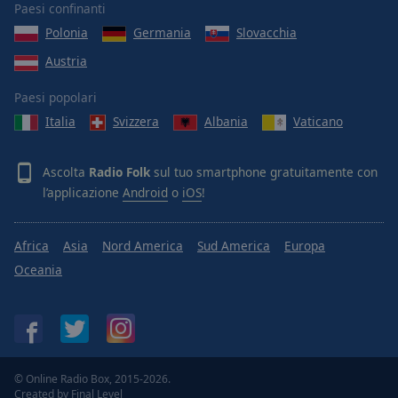
Paesi confinanti
Polonia
Germania
Slovacchia
Austria
Paesi popolari
Italia
Svizzera
Albania
Vaticano
Ascolta
Radio Folk
sul tuo smartphone gratuitamente con
l’applicazione
Android
o
iOS
!
Africa
Asia
Nord America
Sud America
Europa
Oceania
© Online Radio Box, 2015-2026.
Created by
Final Level