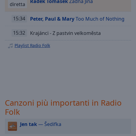
Radek Tomášek
Žádná Jiná
Playback
diretta
Rate
Chapters
15:34
Peter, Paul & Mary
Too Much of Nothing
Chapters
15:32
Krajánci - Z pastvin velkoměsta
Descriptions
Playlist Radio Folk
descriptions
off
,
selected
Subtitles
subtitles
settings
,
Canzoni più importanti in Radio
opens
subtitles
Folk
settings
dialog
Jen tak
— Šedifka
subtitles
off
,