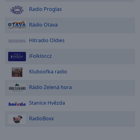
Radio Proglas
Rádio Otava
Hitradio Oldies
iFolklor.cz
Kluboofka radio
Rádio Zelená hora
Stanice Hvězda
RadioBoxx