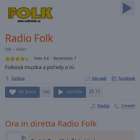
Skip
Forward
Mute
Current
Time
0:00
Radio Folk
/
Duration
-:-
folk
oldies
Loaded
:
0.00%
Voto:
4.4
Recensioni
:
7
Stream
Folková muzika a pořady o ní.
Type
LIVE
Čeština
Sito web
Seek to
live,
currently
Mi piace
180
Ascolta
11
behind
live
LIVE
Remaining
Playlist
Contatti
Time
-
-:-
Ora in diretta Radio Folk
1x
In