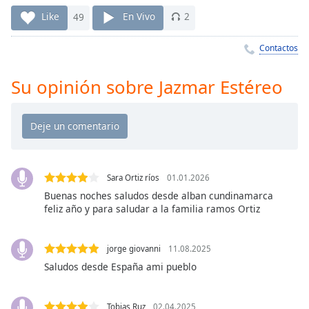
Remaining
Time
-
Like
49
En Vivo
2
-:-
Contactos
1x
Playback
Su opinión sobre Jazmar Estéreo
Rate
Chapters
Chapters
Descriptions
Sara Ortiz ríos
01.01.2026
descriptions
Buenas noches saludos desde alban cundinamarca
feliz año y para saludar a la familia ramos Ortiz
off
,
selected
jorge giovanni
11.08.2025
Subtitles
Saludos desde España ami pueblo
subtitles
settings
,
Tobias Ruz
02.04.2025