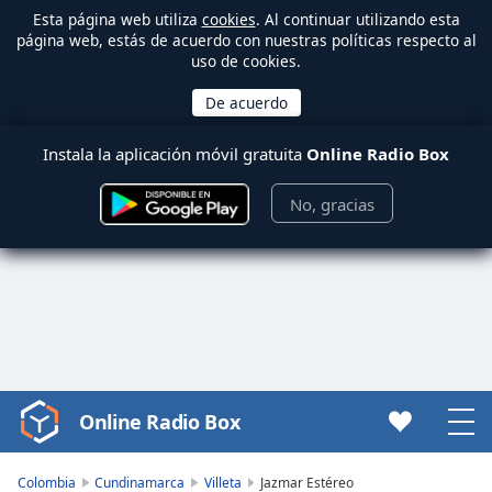
Esta página web utiliza
cookies
. Al continuar utilizando esta
página web, estás de acuerdo con nuestras políticas respecto al
uso de cookies.
Instala la aplicación móvil gratuita
Online Radio Box
No, gracias
Online Radio Box
Video
Player
is
Colombia
Cundinamarca
Villeta
Jazmar Estéreo