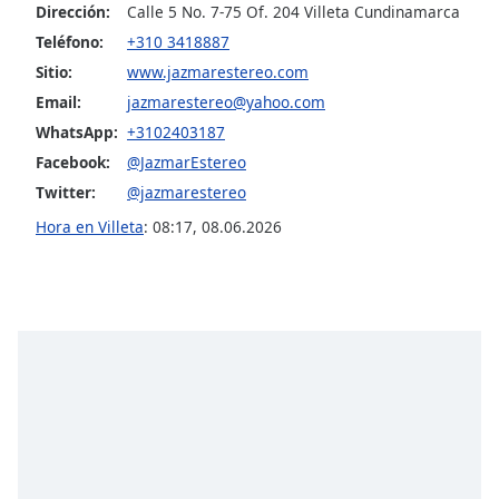
Dirección:
Calle 5 No. 7-75 Of. 204 Villeta Cundinamarca
Teléfono:
+310 3418887
Opacity
Sitio:
www.jazmarestereo.com
Email:
jazmarestereo@yahoo.com
Caption
WhatsApp:
+3102403187
Area
Background
Facebook:
@JazmarEstereo
Color
Twitter:
@jazmarestereo
Hora en Villeta
:
08:17
,
08.06.2026
Opacity
Font
Size
Text
Edge
Style