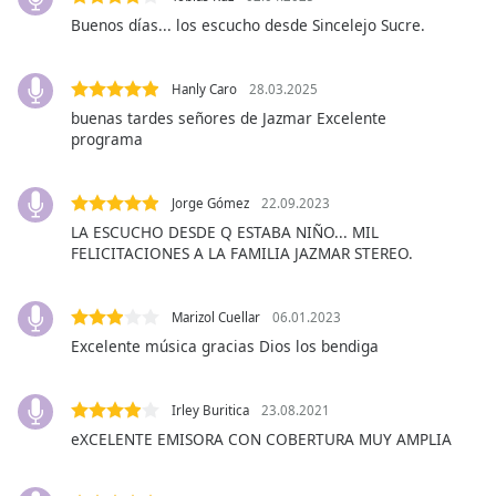
opens
subtitles
Buenos días... los escucho desde Sincelejo Sucre.
settings
dialog
Hanly Caro
28.03.2025
subtitles
buenas tardes señores de Jazmar Excelente
off
,
programa
selected
Audio
Jorge Gómez
22.09.2023
Track
LA ESCUCHO DESDE Q ESTABA NIÑO... MIL
Picture-
FELICITACIONES A LA FAMILIA JAZMAR STEREO.
in-
Picture
Fullscreen
Marizol Cuellar
06.01.2023
This
Excelente música gracias Dios los bendiga
is
a
modal
Irley Buritica
23.08.2021
window.
eXCELENTE EMISORA CON COBERTURA MUY AMPLIA
Beginning