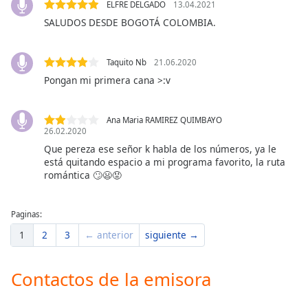
of
ELFRE DELGADO
13.04.2021
dialog
SALUDOS DESDE BOGOTÁ COLOMBIA.
window.
Escape
Taquito Nb
21.06.2020
will
Pongan mi primera cana >:v
cancel
and
close
Ana Maria RAMIREZ QUIMBAYO
the
26.02.2020
window.
Que pereza ese señor k habla de los números, ya le
está quitando espacio a mi programa favorito, la ruta
Text
romántica 🙄😦😡
Color
Paginas:
Opacity
1
2
3
← anterior
siguiente →
Text
Contactos de la emisora
Background
Color