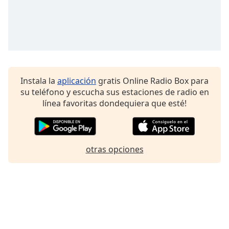
Font
Family
Reset
Done
Close
Instala la
aplicación
gratis Online Radio Box para
Modal
Dialog
su teléfono y escucha sus estaciones de radio en
End
línea favoritas dondequiera que esté!
of
dialog
window.
otras opciones