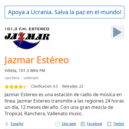
loading.
Play
Apoya a Ucrania. Salva la paz en el mundo!
Video
Play
Skip
Backward
Skip
Forward
Mute
Current
Jazmar Estéreo
Time
0:00
/
Villeta, 101.3 MHz FM
Duration
-:-
ranchera
vallenato
Loaded
:
0.00%
Clasificacion:
4.5
Retiradas
:
22
Stream
Jazmar Estereo es una estación de radio de música en
Type
LIVE
línea. Jazmar Estereo transmite a las regiones 24 horas
un día, 12 meses del año. Con una gran mezcla de
Seek to
live,
Tropical, Ranchera, Vallenato music.
currently
behind
Español
Sitio web
live
LIVE