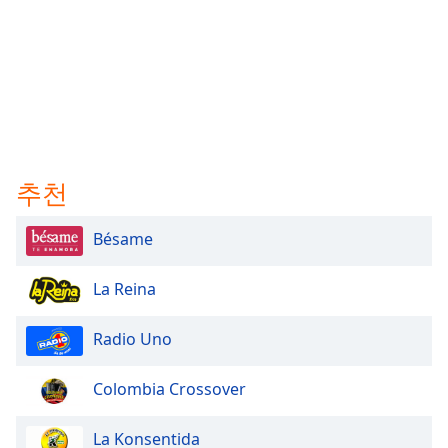
추천
Bésame
La Reina
Radio Uno
Colombia Crossover
La Konsentida