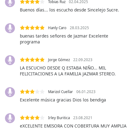
subtitles
Tobias Ruz
02.04.2025
settings
Buenos días... los escucho desde Sincelejo Sucre.
dialog
subtitles
off
,
Hanly Caro
28.03.2025
selected
buenas tardes señores de Jazmar Excelente
programa
Audio
Track
Jorge Gómez
22.09.2023
Picture-
LA ESCUCHO DESDE Q ESTABA NIÑO... MIL
in-
FELICITACIONES A LA FAMILIA JAZMAR STEREO.
Picture
Fullscreen
This
Marizol Cuellar
06.01.2023
is
Excelente música gracias Dios los bendiga
a
modal
window.
Irley Buritica
23.08.2021
eXCELENTE EMISORA CON COBERTURA MUY AMPLIA
Beginning
of