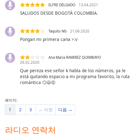
dialog
ELFRE DELGADO
13.04.2021
window.
SALUDOS DESDE BOGOTÁ COLOMBIA.
Escape
will
cancel
Taquito Nb
21.06.2020
and
Pongan mi primera cana >:v
close
the
Ana Maria RAMIREZ QUIMBAYO
window.
26.02.2020
Que pereza ese señor k habla de los números, ya le
Text
está quitando espacio a mi programa favorito, la ruta
Color
romántica 🙄😦😡
Opacity
페이지:
1
2
3
← 이전
다음 →
Text
Background
라디오 연락처
Color