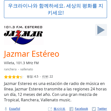
Play
우크라이나와 함께하세요. 세상의 평화를 지
Video
키세요!
Play
Skip
Backward
Skip
Forward
Mute
Current
Time
0:00
Jazmar Estéreo
/
Duration
-:-
Villeta, 101.3 MHz FM
Loaded
:
ranchera
vallenato
0.00%
Stream
평점:
4.5
리뷰
:
22
Type
LIVE
Jazmar Estereo es una estación de radio de música en
Seek to
línea. Jazmar Estereo transmite a las regiones 24 horas
live,
un día, 12 meses del año. Con una gran mezcla de
currently
behind
Tropical, Ranchera, Vallenato music.
live
LIVE
Remaining
Español
웹사이트