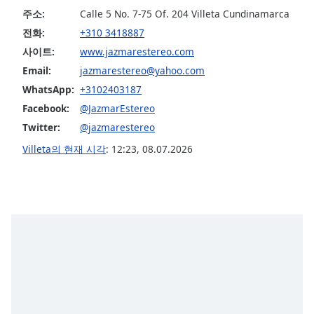
주소:
Calle 5 No. 7-75 Of. 204 Villeta Cundinamarca
Opacity
전화:
+310 3418887
사이트:
www.jazmarestereo.com
Caption
Email:
jazmarestereo@yahoo.com
Area
Background
WhatsApp:
+3102403187
Color
Facebook:
@JazmarEstereo
Twitter:
@jazmarestereo
Opacity
Villeta의 현재 시각
:
12:23
,
08.07.2026
Font
Size
Text
Edge
Style
Font