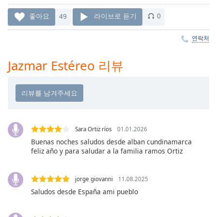
Time
-
-:-
좋아요
49
라이브로 듣기
0
1x
연락처
Playback
Rate
Jazmar Estéreo 리뷰
Chapters
Chapters
Descriptions
descriptions
Sara Ortiz ríos
01.01.2026
off
,
Buenas noches saludos desde alban cundinamarca
selected
feliz año y para saludar a la familia ramos Ortiz
Subtitles
jorge giovanni
11.08.2025
subtitles
Saludos desde España ami pueblo
settings
,
opens