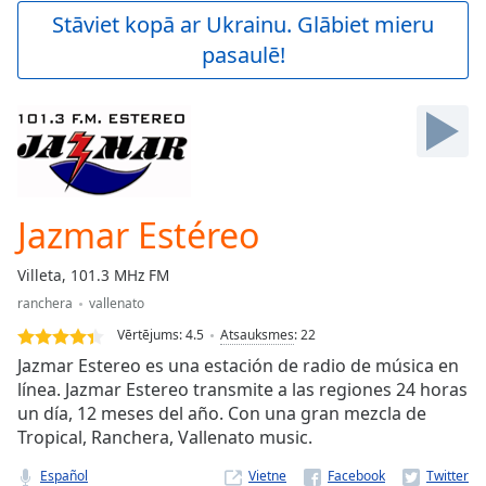
Play
Stāviet kopā ar Ukrainu. Glābiet mieru
Video
pasaulē!
Play
Skip
Backward
Skip
Forward
Mute
Current
Time
0:00
Jazmar Estéreo
/
Duration
-:-
Villeta, 101.3 MHz FM
Loaded
:
ranchera
vallenato
0.00%
Stream
Vērtējums:
4.5
Atsauksmes
:
22
Type
LIVE
Jazmar Estereo es una estación de radio de música en
Seek to
línea. Jazmar Estereo transmite a las regiones 24 horas
live,
un día, 12 meses del año. Con una gran mezcla de
currently
behind
Tropical, Ranchera, Vallenato music.
live
LIVE
Remaining
Español
Vietne