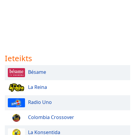
Ieteikts
Bésame
La Reina
Radio Uno
Colombia Crossover
La Konsentida