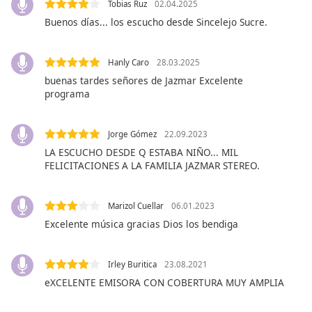
subtitles
Tobias Ruz
02.04.2025
settings
Buenos días... los escucho desde Sincelejo Sucre.
dialog
subtitles
off
,
Hanly Caro
28.03.2025
selected
buenas tardes señores de Jazmar Excelente
programa
Audio
Track
Jorge Gómez
22.09.2023
Picture-
LA ESCUCHO DESDE Q ESTABA NIÑO... MIL
in-
FELICITACIONES A LA FAMILIA JAZMAR STEREO.
Picture
Fullscreen
This
Marizol Cuellar
06.01.2023
is
Excelente música gracias Dios los bendiga
a
modal
window.
Irley Buritica
23.08.2021
eXCELENTE EMISORA CON COBERTURA MUY AMPLIA
Beginning
of