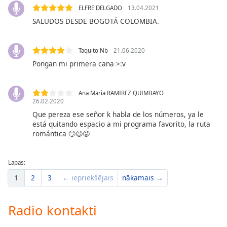
dialog
ELFRE DELGADO
13.04.2021
window.
SALUDOS DESDE BOGOTÁ COLOMBIA.
Escape
will
cancel
Taquito Nb
21.06.2020
and
Pongan mi primera cana >:v
close
the
Ana Maria RAMIREZ QUIMBAYO
window.
26.02.2020
Que pereza ese señor k habla de los números, ya le
Text
está quitando espacio a mi programa favorito, la ruta
Color
romántica 🙄😦😡
Opacity
Lapas:
1
2
3
← iepriekšējais
nākamais →
Text
Background
Radio kontakti
Color