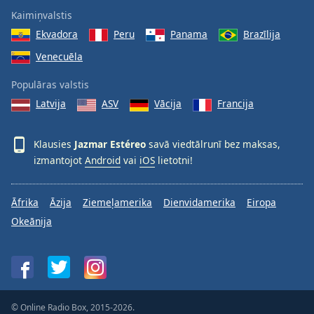
Kaimiņvalstis
Ekvadora
Peru
Panama
Brazīlija
Venecuēla
Populāras valstis
Latvija
ASV
Vācija
Francija
Klausies
Jazmar Estéreo
savā viedtālrunī bez maksas,
izmantojot
Android
vai
iOS
lietotni!
Āfrika
Āzija
Ziemeļamerika
Dienvidamerika
Eiropa
Okeānija
© Online Radio Box, 2015-2026.