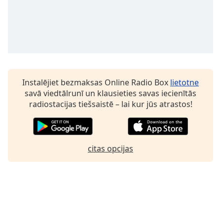
Family
Reset
Done
Close
Modal
Dialog
Instalējiet bezmaksas Online Radio Box
lietotne
End
savā viedtālrunī un klausieties savas iecienītās
of
radiostacijas tiešsaistē – lai kur jūs atrastos!
dialog
window.
citas opcijas