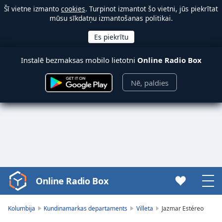
Šī vietne izmanto
cookies
. Turpinot izmantot šo vietni, jūs piekrītat
mūsu sīkdatņu izmantošanas politikai.
Instalē bezmaksas mobilo lietotni
Online Radio Box
Nē, paldies
Online Radio Box
Video
Player
is
Kolumbija
Kundinamarkas departaments
Villeta
Jazmar Estéreo
loading.