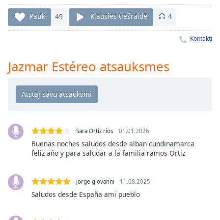
Time
-
-:-
Patīk
49
Klausies tiešraidē
4
1x
Kontakti
Playback
Rate
Jazmar Estéreo atsauksmes
Chapters
Chapters
Descriptions
descriptions
Sara Ortiz ríos
01.01.2026
off
,
Buenas noches saludos desde alban cundinamarca
selected
feliz año y para saludar a la familia ramos Ortiz
Subtitles
jorge giovanni
11.08.2025
subtitles
Saludos desde España ami pueblo
settings
,
opens