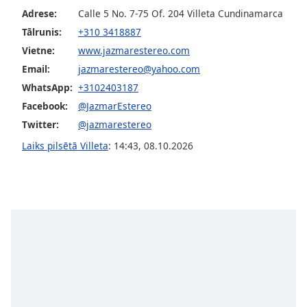
Adrese:
Calle 5 No. 7-75 Of. 204 Villeta Cundinamarca
Opacity
Tālrunis:
+310 3418887
Vietne:
www.jazmarestereo.com
Caption
Email:
jazmarestereo@yahoo.com
Area
Background
WhatsApp:
+3102403187
Color
Facebook:
@JazmarEstereo
Twitter:
@jazmarestereo
Opacity
Laiks pilsētā Villeta
:
14:43
,
08.10.2026
Font
Size
Text
Edge
Style
Font